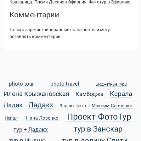
Красавица. Племя Дэсанэч Эфиопия. Фототур в Эфиопию.
Комментарии
Только зарегистрированные пользователи могут
оставлять комментарии.
photo tour
photo travel
Бюджетные Туры
Керала
Илона Крыжановская
Камбоджа
Ладакх
Ладак
Максим Савченко
Ладакх фото
Статьи
Проект ФотоТур
Нина Лозенко
Непал
тур в Занскар
тур + Ладакх
тур в долину Спити
тур в Индию