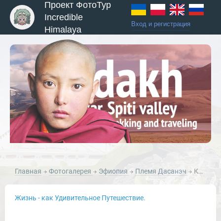
Проект ФотоТур
Incredible
Вход и регистрация
Himalaya
ы и Туры
Главная
Фотогалерея
Эфиопия
Племя Дасанэч
Красавица. Племя Дэсанэч Эфиопия.
Жизнь - как Удивительное Путешествие.
Новости и Отчеты