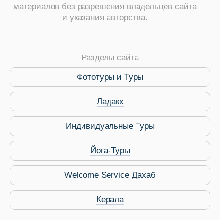
материалов без разрешения владельцев сайта
и указания авторства.
Разделы сайта
ры
Фототуры и Туры
Ладакх
Индивидуальные Туры
Путеводитель по Инд
Йога-Туры
Welcome Service Дахаб
Керала