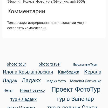
Эфиопия. Колеса. Фототур в Эфиопию, май 2009г.
Комментарии
Только зарегистрированные пользователи могут
оставлять комментарии.
photo tour
photo travel
Бюджетные Туры
Керала
Илона Крыжановская
Камбоджа
Ладакх
Ладак
Максим Савченко
Ладакх фото
Статьи
Проект ФотоТур
Нина Лозенко
Непал
тур в Занскар
тур + Ладакх
тур в долину Спити
тур в Индию