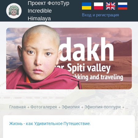
Проект ФотоТур
Incredible
Вход и регистрация
Himalaya
ы и Туры
Главная
Фотогалерея
Эфиопия
Эфиопия-поппури
Эфиопия. Колеса.
Жизнь - как Удивительное Путешествие.
Новости и Отчеты