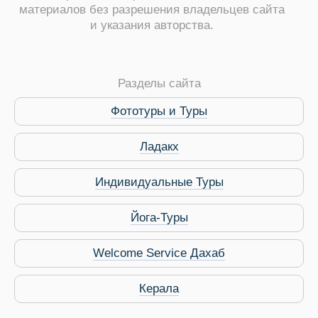
материалов без разрешения владельцев сайта
и указания авторства.
Разделы сайта
ры
Фототуры и Туры
Ладакх
Индивидуальные Туры
Путеводитель по Инд
Йога-Туры
Welcome Service Дахаб
Керала