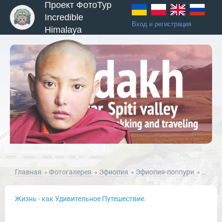
Проект ФотоТур
Incredible
Вход и регистрация
Himalaya
ы и Туры
Главная
Фотогалерея
Эфиопия
Эфиопия-поппури
Эфиопия, Руки.
Жизнь - как Удивительное Путешествие.
Новости и Отчеты