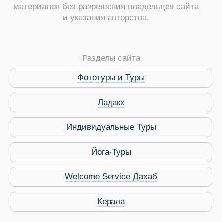
материалов без разрешения владельцев сайта
и указания авторства.
ры
Разделы сайта
Фототуры и Туры
Путеводитель по Инд
Ладакх
Индивидуальные Туры
Йога-Туры
Welcome Service Дахаб
Керала