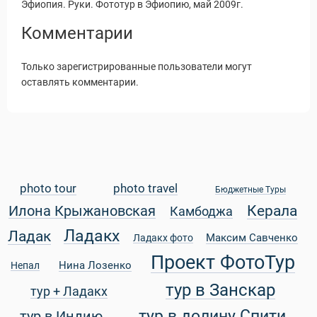
Эфиопия. Руки. Фототур в Эфиопию, май 2009г.
Комментарии
Только зарегистрированные пользователи могут
оставлять комментарии.
photo tour
photo travel
Бюджетные Туры
Керала
Илона Крыжановская
Камбоджа
Статьи
Ладакх
Ладак
Максим Савченко
Ладакх фото
Проект ФотоТур
Нина Лозенко
Непал
тур в Занскар
тур + Ладакх
уальные Туры
тур в долину Спити
тур в Индию