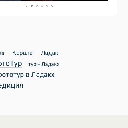
Керала
Ладак
жа
отоТур
тур + Ладакх
фототур в Ладакх
едиция