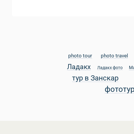
photo tour
photo travel
Ладакх
М
Ладакх фото
тур в Занскар
фототу