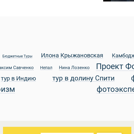
Илона Крыжановская
Камбод
Бюджетные Туры
Проект Ф
аксим Савченко
Нина Лозенко
Непал
тур в долину Спити
тур в Индию
ризм
фотоэксп