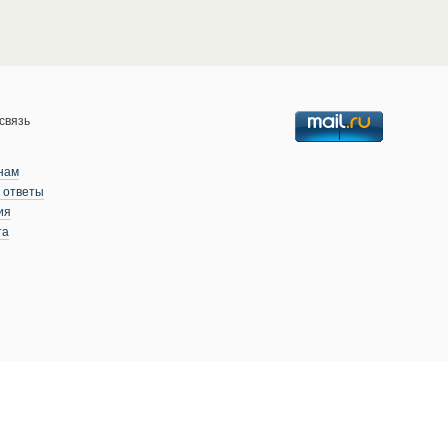
связь
нам
 ответы
ия
та