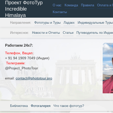
Проект ФотоТур
О нас
Команда
Правила
Оплата и 
Incredible
Контакты
Himalaya
Направления:
Фототуры и Туры
Ладакх
Индивидуальные Туры
Интересное:
Новости и Отчеты
Статьи
Путеводитель по Инди
Работаем 24х7:
Телефон, Вацап:
+ 91 94 1909 7049 (Индия)
Телеграмм:
@Project_PhotoTour
email:
contact@phototour.pro
Библиотека
Фотогалерея
Что такое фототур?