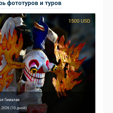
ь фототуров и туров
1500 USD
1817 USD
ые Гималаи
дакха + ЗТ
1.2026 (10 дней)
1.2027 (14 дней)