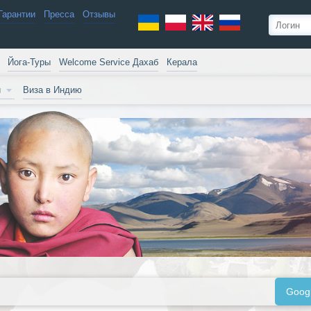
Гарантии
Пресса
Отзывы
Йога-Туры
Welcome Service Дахаб
Керала
и
Виза в Индию
Goog