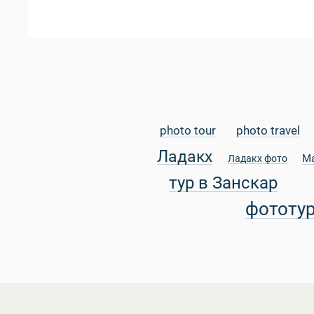
photo tour
photo travel
Ладакх
М
Ладакх фото
тур в Занскар
фототу