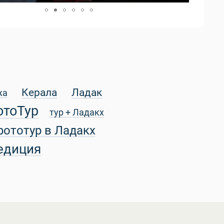
Керала
Ладак
жа
отоТур
тур + Ладакх
фототур в Ладакх
едиция