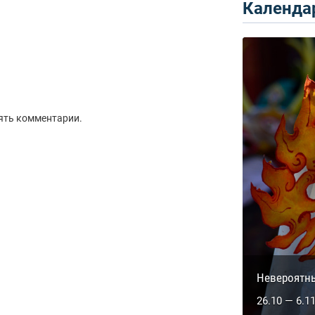
Календар
ять комментарии.
Сакральны
Невероятн
5.10 — 14.1
26.10 — 6.1