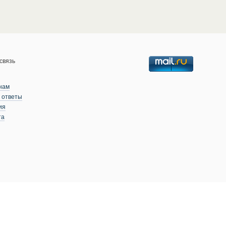
связь
нам
 ответы
ия
та