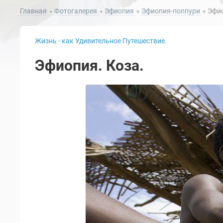
Главная
Фотогалерея
Эфиопия
Эфиопия-поппури
Эфио
Жизнь - как Удивительное Путешествие.
Эфиопия. Коза.