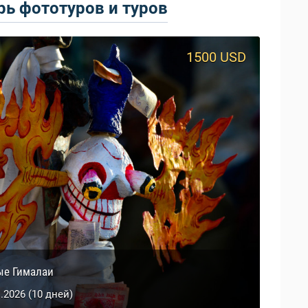
ь фототуров и туров
1500 USD
950 USD
й Тибет
ые Гималаи
0.2026 (9 дней)
1.2026 (10 дней)