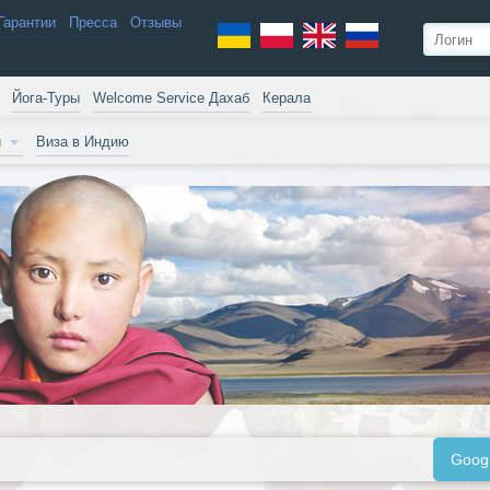
Гарантии
Пресса
Отзывы
Йога-Туры
Welcome Service Дахаб
Керала
и
Виза в Индию
Goog