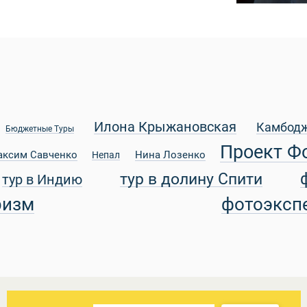
Илона Крыжановская
Камбод
Бюджетные Туры
Проект Ф
аксим Савченко
Нина Лозенко
Непал
тур в долину Спити
тур в Индию
ризм
фотоэксп