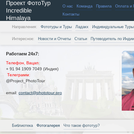
Проект ФотоТур
О нас
Команда
Правила
Оплата и 
Incredible
Контакты
Himalaya
Направления:
Фототуры и Туры
Ладакх
Индивидуальные Туры
Интересное:
Новости и Отчеты
Статьи
Путеводитель по Инди
Работаем 24х7:
Телефон, Вацап:
+ 91 94 1909 7049 (Индия)
Телеграмм:
@Project_PhotoTour
email:
contact@phototour.pro
Библиотека
Фотогалерея
Что такое фототур?