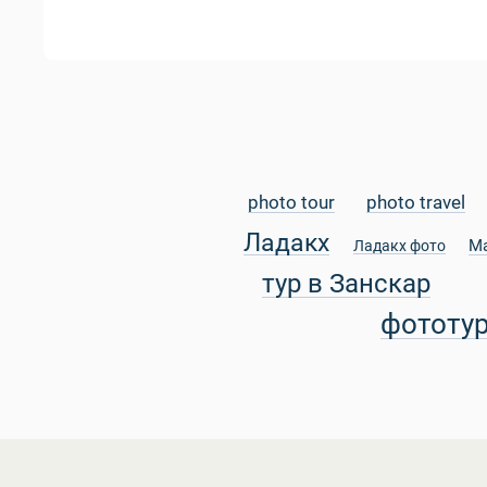
photo tour
photo travel
Ладакх
М
Ладакх фото
тур в Занскар
фототу