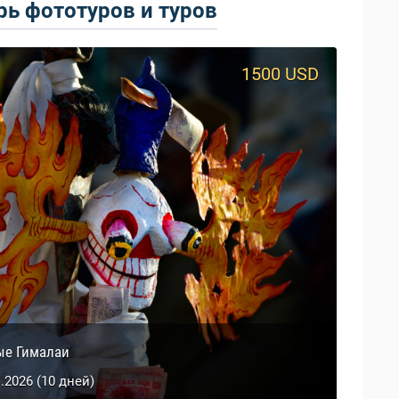
ь фототуров и туров
1500 USD
950 USD
й Тибет
ые Гималаи
0.2026 (9 дней)
1.2026 (10 дней)