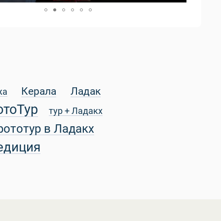
Керала
Ладак
жа
отоТур
тур + Ладакх
фототур в Ладакх
едиция