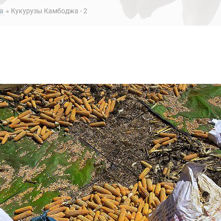
жа
Кукурузы Камбоджа - 2