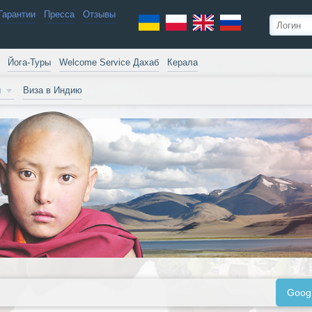
Гарантии
Пресса
Отзывы
Йога-Туры
Welcome Service Дахаб
Керала
и
Виза в Индию
Goog