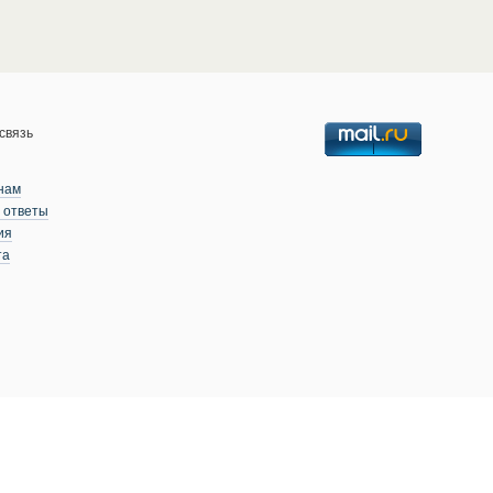
связь
нам
 ответы
ия
та