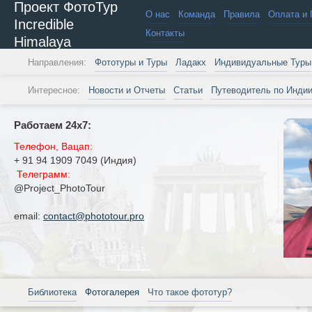
Проект ФотоТур
О нас
Команда
Правила
Оплата и 
Incredible
Контакты
Himalaya
Направления:
Фототуры и Туры
Ладакх
Индивидуальные Туры
Интересное:
Новости и Отчеты
Статьи
Путеводитель по Инди
Работаем 24х7:
Телефон, Вацап:
+ 91 94 1909 7049 (Индия)
Телеграмм:
@Project_PhotoTour
email:
contact@phototour.pro
Библиотека
Фотогалерея
Что такое фототур?