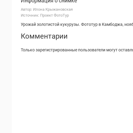
Информация о снимке
Автор: Илона Крыжановская
Источник: Проект ФотоТур
Урожай золотистой кукурузы. Фототур в Камбоджа, нояб
Комментарии
Только зарегистрированные пользователи могут оставл