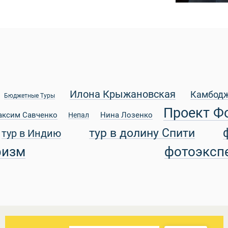
Илона Крыжановская
Камбод
Бюджетные Туры
Проект Ф
аксим Савченко
Нина Лозенко
Непал
тур в долину Спити
тур в Индию
ризм
фотоэксп