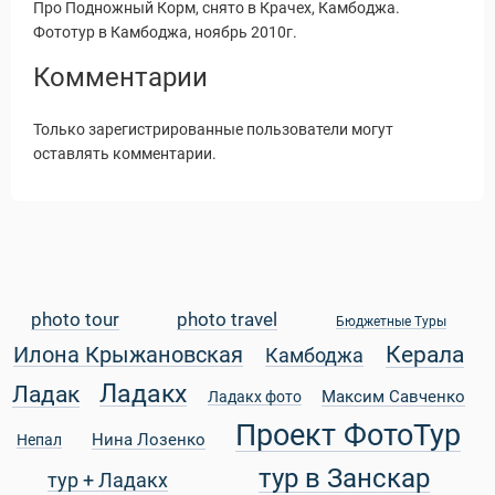
Про Подножный Корм, снято в Крачех, Камбоджа.
Фототур в Камбоджа, ноябрь 2010г.
Комментарии
Только зарегистрированные пользователи могут
оставлять комментарии.
photo tour
photo travel
Бюджетные Туры
Керала
Илона Крыжановская
Камбоджа
Статьи
Ладакх
Ладак
Максим Савченко
Ладакх фото
Проект ФотоТур
Нина Лозенко
Непал
тур в Занскар
тур + Ладакх