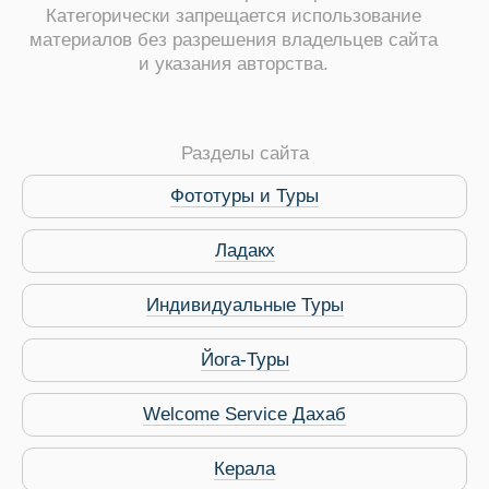
Категорически запрещается использование
материалов без разрешения владельцев сайта
и указания авторства.
ры
Разделы сайта
Фототуры и Туры
Ладакх
Путеводитель по Инд
Индивидуальные Туры
Йога-Туры
Welcome Service Дахаб
Керала