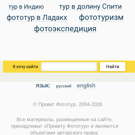
тур в долину Спити
тур в Индию
уальные Туры
фототуризм
фототур в Ладакх
фотоэкспедиция
Найти
Я хочу найти
язык:
english
русский
© Проект Фототур, 2004-2026
Все материалы, размещенные на сайте,
принадлежат «Проекту Фототур» и являются
объектами авторского права.