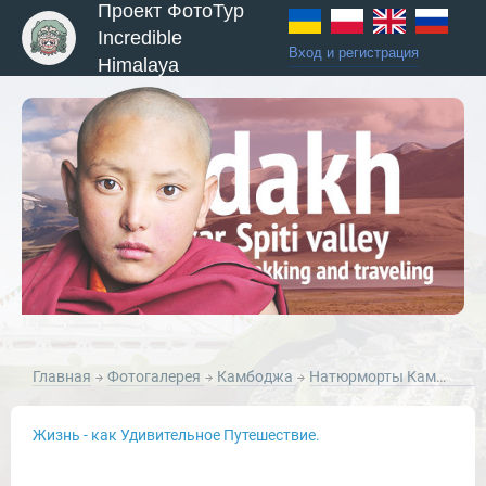
Проект ФотоТур
Incredible
Вход и регистрация
Himalaya
ы и Туры
Главная
Фотогалерея
Камбоджа
Натюрморты Камбоджа
Жизнь - как Удивительное Путешествие.
Новости и Отчеты