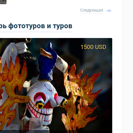
Следующая
ь фототуров и туров
1500 USD
950 USD