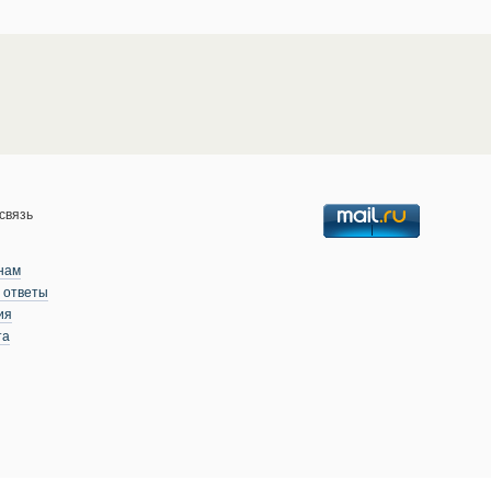
связь
нам
 ответы
ия
та