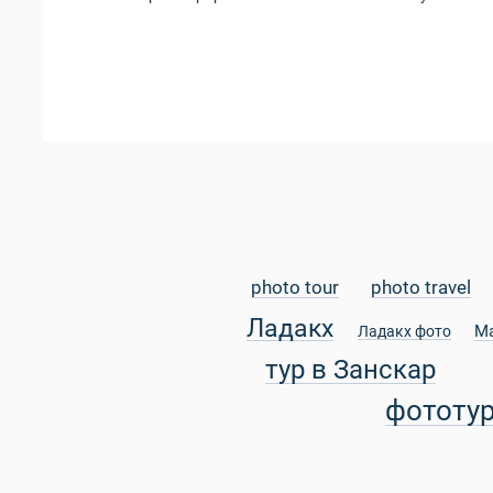
photo tour
photo travel
Ладакх
М
Ладакх фото
тур в Занскар
фототу