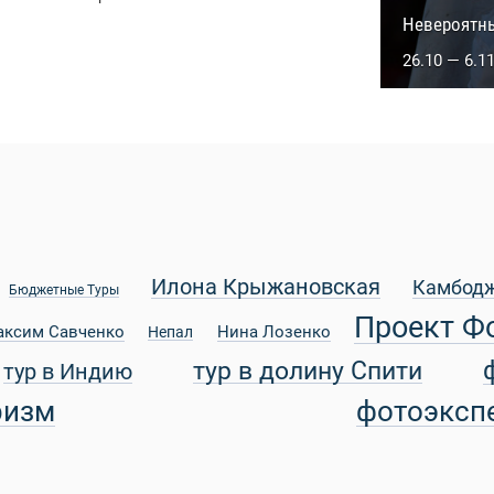
Сакральны
Невероятн
5.10 — 14.1
26.10 — 6.1
Илона Крыжановская
Камбод
Бюджетные Туры
Проект Ф
аксим Савченко
Нина Лозенко
Непал
тур в долину Спити
тур в Индию
ризм
фотоэксп