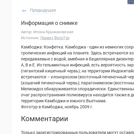
Предыдущая
Информация о снимке
Автор: Илона Крыжановская
Источник:
Проект ФотоТур
Камбоджа: Конфетка. Камбоджа - один из немногих сох
тропических инфекций на планете. Здесь встречаются хо
передаваемые с водой, амебная и бациллярная дизентер
А, В и Е. Из гельминтных инфекций, есть вероятность 
(гигантский кишечный червь); на территории Индокитай
встречаются – клонорхозом (восточный печеночный чер
(кошачий печеночный червь); парагонимозом (восточны
Мелиоидоз обнаруживается спорадически. Единственны
очаг распространения полиовируса находится также в д
территории Камбоджи и южного Вьетнама.
Фототур в Камбоджа, ноябрь 2009 г.
Комментарии
Только зарегистрированные пользователи могут оставл