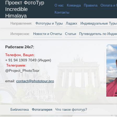
Проект ФотоТур
О нас
Команда
Правила
Оплата и 
Incredible
Контакты
Himalaya
Направления:
Фототуры и Туры
Ладакх
Индивидуальные Туры
Интересное:
Новости и Отчеты
Статьи
Путеводитель по Инди
Работаем 24х7:
Телефон, Вацап:
+ 91 94 1909 7049 (Индия)
Телеграмм:
@Project_PhotoTour
email:
contact@phototour.pro
Библиотека
Фотогалерея
Что такое фототур?