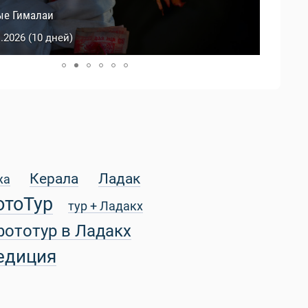
й Тибет
ые Гималаи
0.2026 (9 дней)
1.2026 (10 дней)
Керала
Ладак
жа
отоТур
тур + Ладакх
фототур в Ладакх
едиция