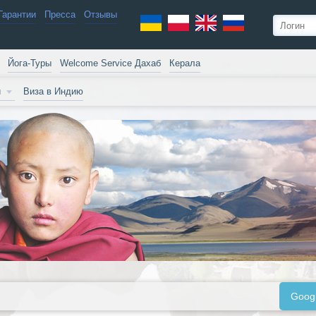
Гарантии
Пресса
Отзывы
Йога-Туры
Welcome Service Дахаб
Керала
и
Виза в Индию
Goog