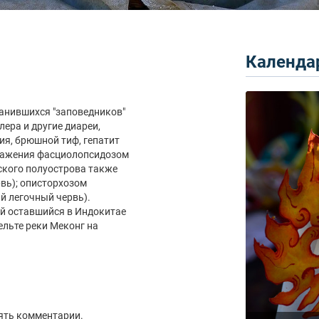
Календар
ранившихся "заповедников"
лера и другие диареи,
ия, брюшной тиф, гепатит
заражения фасциолопсидозом
ского полуострова также
вь); описторхозом
й легочный червь).
й оставшийся в Индокитае
ельте реки Меконг на
ять комментарии.