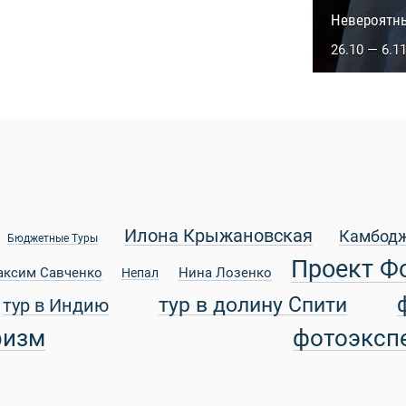
Сакральны
Невероятн
5.10 — 14.1
26.10 — 6.1
Илона Крыжановская
Камбод
Бюджетные Туры
Проект Ф
аксим Савченко
Нина Лозенко
Непал
тур в долину Спити
тур в Индию
ризм
фотоэксп