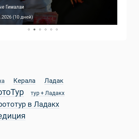
й Тибет
ые Гималаи
0.2026 (9 дней)
1.2026 (10 дней)
Керала
Ладак
жа
отоТур
тур + Ладакх
фототур в Ладакх
едиция