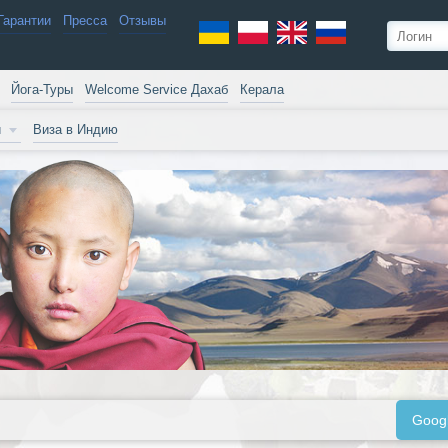
Гарантии
Пресса
Отзывы
Йога-Туры
Welcome Service Дахаб
Керала
и
Виза в Индию
Goog