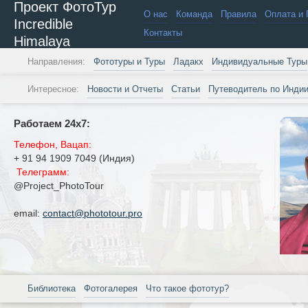
Проект ФотоТур
О нас
Команда
Правила
Оплата и 
Incredible
Контакты
Himalaya
Направления:
Фототуры и Туры
Ладакх
Индивидуальные Туры
Интересное:
Новости и Отчеты
Статьи
Путеводитель по Инди
Работаем 24х7:
Телефон, Вацап:
+ 91 94 1909 7049 (Индия)
Телеграмм:
@Project_PhotoTour
email:
contact@phototour.pro
Библиотека
Фотогалерея
Что такое фототур?