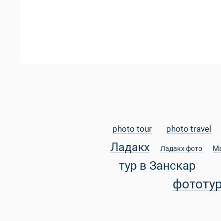
photo tour
photo travel
Ладакх
М
Ладакх фото
тур в Занскар
фототу