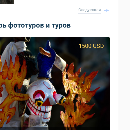
Следующая
ь фототуров и туров
1500 USD
950 USD