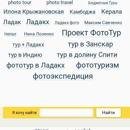
photo tour
photo travel
Бюджетные Туры
Керала
Илона Крыжановская
Камбоджа
Ладакх
Ладак
Максим Савченко
Ладакх фото
Проект ФотоТур
уальные Туры
Нина Лозенко
Непал
тур в Занскар
тур + Ладакх
тур в долину Спити
тур в Индию
фототуризм
фототур в Ладакх
фотоэкспедиция
Найти
Я хочу найти