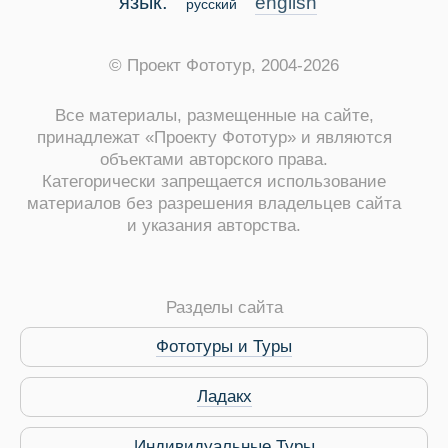
язык:
english
русский
© Проект Фототур, 2004-2026
Все материалы, размещенные на сайте,
принадлежат «Проекту Фототур» и являются
объектами авторского права.
Категорически запрещается использование
материалов без разрешения владельцев сайта
и указания авторства.
ры
Разделы сайта
Фототуры и Туры
Путеводитель по Инд
Ладакх
Индивидуальные Туры