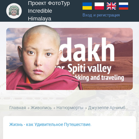
Проект ФотоТур
Incredible
Вход и регистрация
Himalaya
ы и Туры
Главная
Живопись
Натюрморты
Джузеппе Арчимбольдо. Giuseppe ARCIMBOLDO.
Жизнь - как Удивительное Путешествие.
Новости и Отчеты