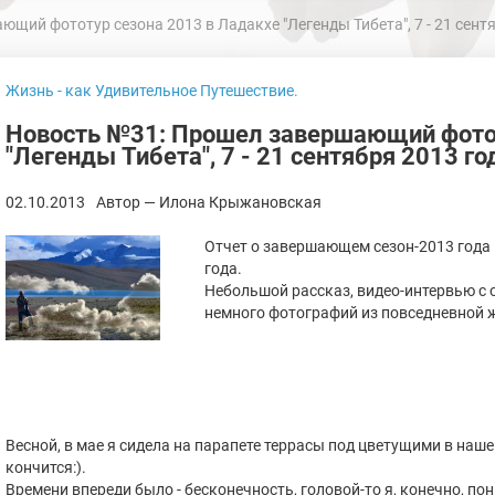
ий фототур сезона 2013 в Ладакхе "Легенды Тибета", 7 - 21 сентя
Жизнь - как Удивительное Путешествие.
Новость №31: Прошел завершающий фотот
"Легенды Тибета", 7 - 21 сентября 2013 го
02.10.2013
Автор — Илона Крыжановская
Отчет о завершающем сезон-2013 года в
года.
Небольшой рассказ, видео-интервью с 
немного фотографий из повседневной 
Весной, в мае я сидела на парапете террасы под цветущими в наше
кончится:).
Времени впереди было - бесконечность, головой-то я, конечно, по