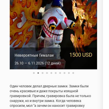
1500 USD
1817 USD
Невероятные Гималаи
Оракулы Ладакха
26.10 — 6.11.2026 (12 дней)
2.01 — 15.01.2027 (14 дней)
Один человек делал дверные замки. Замки были
очень красивые и даже покрыты изящной
гравировкой. Причем, гравировка была не только
снаружи, но и внутри замка. Когда человека
спросили, мол "а зачем он наносит гравировку