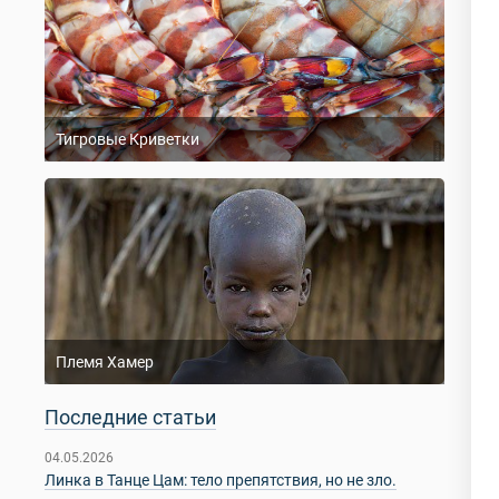
Тигровые Криветки
Племя Хамер
Последние статьи
04.05.2026
Линка в Танце Цам: тело препятствия, но не зло.