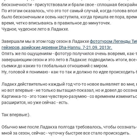
бесконечности - присутствовали и брали свое - сплошная бескрайн
По итогам оказалось, что это тот самый случай, когда голова впо
было бесконечным и осень наступила, когда пришла ее пора, врем
время, четко вписываясь в правильное до минуточек.
Чудное, чудесное лето в Ладакхе.
Завершали мы в этом году сезон в Ладакхе
фототуром Легенды Тиб
гейзеров, арийские деревни Dha-Hannu. 7-21.09. 2013г.
Опять же по ощущениям - фототур получился очень вовремя, как-
завершающим сезон и это лето в Ладакхе: подводились итоги, все с
съемки до каких-то глобальных отношений с миром.
Ну, головой я понимаю - как-то так и должно по идее происходить 
Ладакх действительно каждый год что-то новое выявляет во мне,
но вот впервые - не только вытащил-показал, но и довел до осозн
Картинка-то - это тоже чувствую-разумею - со временем изменить
расширится, но уже сейчас - есть.
Так впервые:).
Обычно мне после Ладакха полгода требовалось, чтобы осознать
мной за сезон, сейчас - чуточку быстрее все стало происходить.