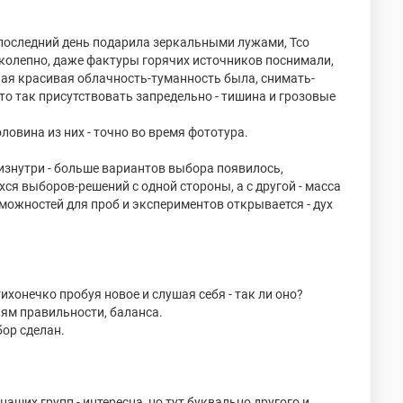
в последний день подарила зеркальными лужами, Тсо
ликолепно, даже фактуры горячих источников поснимали,
такая красивая облачность-туманность была, снимать-
то так присутствовать запредельно - тишина и грозовые
ловина из них - точно во время фототура.
 изнутри - больше вариантов выбора появилось,
я выборов-решений с одной стороны, а с другой - масса
можностей для проб и экспериментов открывается - дух
ихонечко пробуя новое и слушая себя - так ли оно?
ям правильности, баланса.
бор сделан.
 наших групп - интересна, но тут буквально другого и