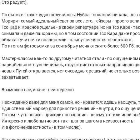
Это радует:).
По съемке - тоже чудно получилось: Нубра - покапризничала, но 
Морири - самый идеальный свет за все лето, гейзеры - просто ве
Тсо Кар и Красное Ущелье - в своем репертуаре, но на Тсо Каре - 
снимала и даже панорамы, но в том состоянии Тсо Кара даже прос
облака-тучи почти возле земли - плывут-меняются-перетекают.
По итогам фотосъемки за сентябрь у меня отснято более 600 Гб, по
Мастер-классы как-то по другому читаться стали - по ощущениям
вариабельность увеличилась, отсутствие готовых-напрашивающихс
новых Путей открывается, нет очевидных решений, но столько воз
захватывает.
Возможно все, иначе - неинтересно.
Неожиданно даже для меня самой, но - нравится: идешь наощупь, т
Единственный маркер для принятия решений - внутри, по ощущени
Потом - чуть позже - приходит осознание - почему тот или иной вы
Интересно и любопытно вот так - шаг за шагом в неизвестность.
И в фото-неизвестность - в том числе:).
И с группой нам в сентябре - откровенно повезло:), хотя каждая из