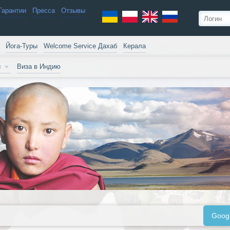
Гарантии
Пресса
Отзывы
Йога-Туры
Welcome Service Дахаб
Керала
и
Виза в Индию
Goog