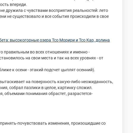
ость впереди.
лне дружила с чувствами восприятия реальностей: лето
ени не существовало и все события происходили в свое
ета: высокогорные озера Тсо Морири и Тсо Кар, долина
то правильным во всех отношениях и именно -
тановилось на свои места и так на всех уровнях - от
ближе к осени - этакий подсчет цыплят осенний).
 вытаскивает на поверхность какую-либо неожиданность,
ания, собрал пазлики в целое, картинку сложил.
ся, объемами понимания обрастет, разрастется-
-принять-почувствовать изменения, произошедшие со