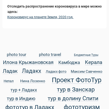
Отследить распространение короновируса в мире можно
здесь:
Короновирус на планете Земля, 2020 год.
photo tour
photo travel
Бюджетные Туры
Керала
Илона Крыжановская
Камбоджа
Ладакх
Ладак
Максим Савченко
Ладакх фото
Проект ФотоТур
Нина Лозенко
Непал
тур в Занскар
тур + Ладакх
тур в долину Спити
тур в Индию
фототуризм
фототур в Ладакх
ры