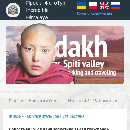
Проект ФотоТур
Incredible
Вход и регистрация
Himalaya
Главная
Новости и Отчеты
Новость № 128: Индия запретила въезд гражданам Китая: с 4 февраля 2020 года отменены действующие визы гражданам Китая.
ы и Туры
Жизнь - как Удивительное Путешествие.
Новость № 128: Индия запретила въезд гражданам