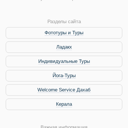
Разделы сайта
Фототуры и Туры
Ладакх
Индивидуальные Туры
Йога-Туры
 Service Дахаб
Welcome Service Дахаб
Керала
Важная информация