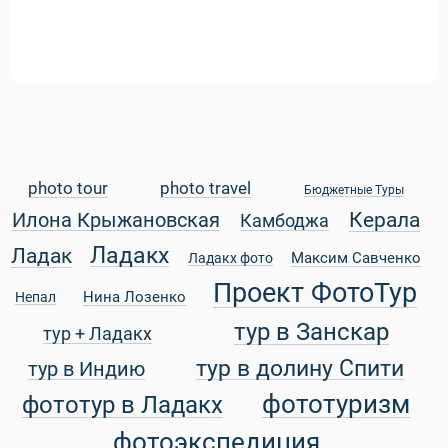
photo tour
photo travel
Бюджетные Туры
Керала
Илона Крыжановская
Камбоджа
Ладакх
Ладак
Максим Савченко
Ладакх фото
Проект ФотоТур
Нина Лозенко
Непал
тур в Занскар
тур + Ладакх
тур в долину Спити
тур в Индию
фототуризм
фототур в Ладакх
фотоэкспедиция