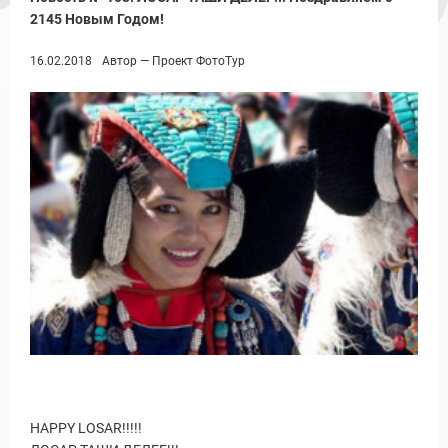
2145 Новым Годом!
16.02.2018
Автор — Проект ФотоТур
ы и Туры
Новости и Отчеты
HAPPY LOSAR!!!!!