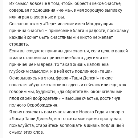
Их смысл вовсе не в том, чтобы обрести некое счастье,
совершая подношения «че-ма», имея хорошую выпивку
или играя в азартные игры.
Согласно тексту «Перечисление имен Манджушри»
причина счастья – принесение блага и радости, поскольку
каждый хочет быть счастливым и никто не желает
страдать.
Если вы создаете причины для счастья, если целью вашей
жизни становится принесение блага другим и не
причинение им вреда, то такая жизнь наполнена
глубоким смыслом, и в ней есть подлинное «таши».
Основываясь на этом, фраза «Таши Делек!» также
означает «будьте счастливы здесь и сейчас» или еще, как
говорим мы, буддисты, «да обретете вы окончательный
плод своей добродетели» – высшее счастье, достигнув
полного Освобождения.
Я хочу пожелать вам счастливого Нового Года и говорю
«Лосар Таши Делек!», и в то же самое время прошу вас,
пожалуйста, старайтесь воплощать в жизнь подлинный
смысл этих слов.