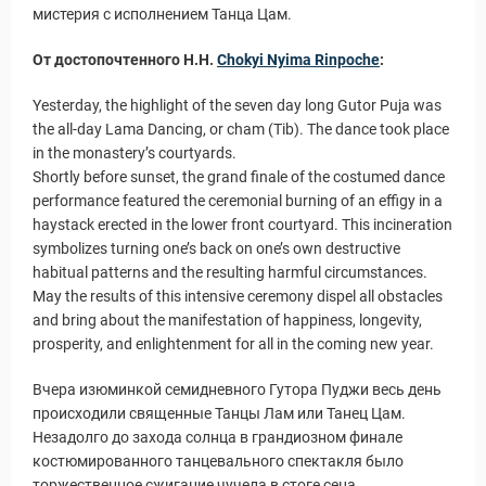
мистерия с исполнением Танца Цам.
От достопочтенного H.H.
Chokyi Nyima Rinpoche
:
Yesterday, the highlight of the seven day long Gutor Puja was
the all-day Lama Dancing, or cham (Tib). The dance took place
in the monastery’s courtyards.
Shortly before sunset, the grand finale of the costumed dance
performance featured the ceremonial burning of an effigy in a
haystack erected in the lower front courtyard. This incineration
symbolizes turning one’s back on one’s own destructive
habitual patterns and the resulting harmful circumstances.
May the results of this intensive ceremony dispel all obstacles
and bring about the manifestation of happiness, longevity,
prosperity, and enlightenment for all in the coming new year.
Вчера изюминкой семидневного Гутора Пуджи весь день
происходили священные Танцы Лам или Танец Цам.
Незадолго до захода солнца в грандиозном финале
костюмированного танцевального спектакля было
торжественное сжигание чучела в стоге сена,