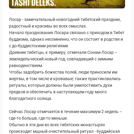
Лосар - замечательный новогодний тибетский праздник,
радостный и красивы во всех смыслах.
Начало празднования Лосара связано с приходом в Тибет
буддизма, однако несомненно, что он состоит в родстве и
Статьи
с до-буддистскими религиями.
Древние тибетцы, к примеру, отмечали Сонам-Лосар –
земледельческий новый год, совпадавший с зимним
равноденствием.
Чтобы задобрить божества полей, люди приносили им
жертвы, в том числе и кровавые; также практиковались
ритуалы, которые должны были умилостивить духи
предков и обеспечить в наступающем году много
благодатного солнца.
Сейчас Лосар отмечается в течение максимум 2 недель –
где-то больше, где-то меньше.
уальные Туры
Обычно в эти дни во всех тибетских монастырях
происходит мщный очистительный ритуал - буддийская