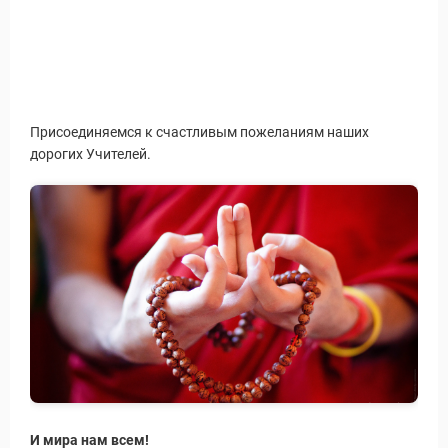
ры
Присоединяемся к счастливым пожеланиям наших
дорогих Учителей.
Путеводитель по Инд
И мира нам всем!