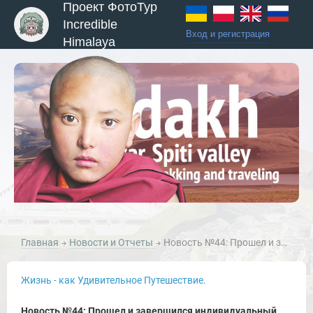
Проект ФотоТур
Incredible
Вход и регистрация
Himalaya
Главная
Новости и Отчеты
Новость №44: Прошел и завершился индивидуальный эко-тур по Ладакху, 14-15 мая 2014г.
Жизнь - как Удивительное Путешествие.
Новость №44: Прошел и завершился индивидуальный