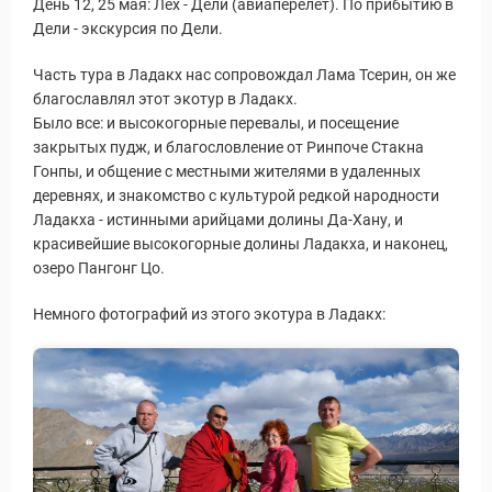
День 12, 25 мая: Лех - Дели (авиаперелет). По прибытию в
Дели - экскурсия по Дели.
Часть тура в Ладакх нас сопровождал Лама Тсерин, он же
благославлял этот экотур в Ладакх.
Было все: и высокогорные перевалы, и посещение
закрытых пудж, и благословление от Ринпоче Стакна
Гонпы, и общение с местными жителями в удаленных
деревнях, и знакомство с культурой редкой народности
Ладакха - истинными арийцами долины Да-Хану, и
красивейшие высокогорные долины Ладакха, и наконец,
озеро Пангонг Цо.
Немного фотографий из этого экотура в Ладакх: