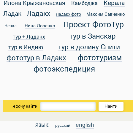
Керала
Илона Крыжановская
Камбоджа
Ладакх
Ладак
Максим Савченко
Ладакх фото
Проект ФотоТур
Нина Лозенко
Непал
тур в Занскар
тур + Ладакх
тур в долину Спити
тур в Индию
фототуризм
фототур в Ладакх
фотоэкспедиция
Найти
Я хочу найти
язык:
english
русский