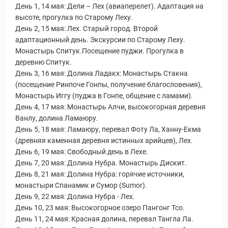
День 1, 14 мая: Дели – Лех (авиаперелет). Адаптация на
высоте, прогулка по Старому Леху.
День 2, 15 мая: Лех. Старый город. Второй
адаптационный день. Экскурсии по Старому Леху.
Монастырь Спитук.Посещение пуджи. Прогулка в
деревню Спитук.
День 3, 16 мая: Долина Ладакх: Монастырь Стакна
(посещение Ринпоче Гонпы, получение благословения),
Монастырь Иггу (пуджа в Гонпе, общение с ламами).
День 4, 17 мая: Монастырь Алчи, высокогорная деревня
Ванлу, долина Ламаюру.
День 5, 18 мая: Ламаюру, перевал Фоту Ла, Ханну-Екма
(древняя каменная деревня истинных арийцев), Лех.
День 6, 19 мая: Свободный день в Лехе.
День 7, 20 мая: Долина Нубра. Монастырь Дискит.
День 8, 21 мая: Долина Нубра: горячие источники,
монастыри Спанамик и Сумор (Sumor).
День 9, 22 мая: Долина Нубра - Лех.
День 10, 23 мая: Высокогорное озеро Пангонг Тсо.
День 11, 24 мая: Красная долина, перевал Тангла Ла.