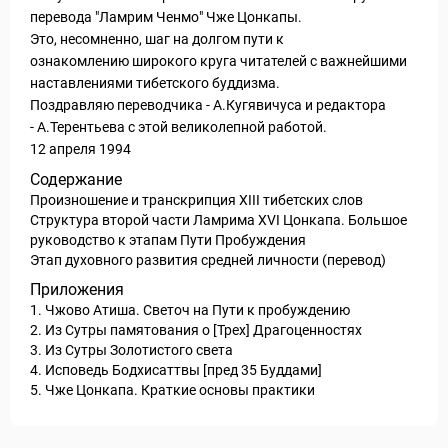
перевода "Ламрим Ченмо" Чже Цонкапы.
Это, несомненно, шаг на долгом пути к
ознакомлению широкого круга читателей с важнейшими
наставлениями тибетского буддизма.
Поздравляю переводчика - А.Кугявичуса и редактора
- А.Терентьева с этой великолепной работой.
12 апреля 1994
Содержание
Произношение и транскрипция XIII тибетских слов
Структура второй части Ламрима XVI Цонкапа. Большое
руководство к этапам Пути Пробуждения
Этап духовного развития средней личности (перевод)
Приложения
1. Чжово Атиша. Светоч на Пути к пробуждению
2. Из Сутры памятования о [Трех] Драгоценностях
3. Из Сутры Золотистого света
4. Исповедь Бодхисаттвы [пред 35 Буддами]
5. Чже Цонкапа. Краткие основы практики
Статьи