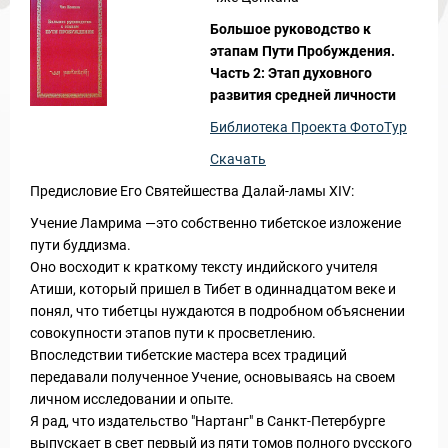
Новости и Отчеты
Большое руководство к
этапам Пути Пробуждения.
Часть 2: Этап духовного
развития средней личности
Библиотека Проекта ФотоТур
Скачать
Предисловие Его Святейшества Далай-ламы XIV:
Учение Ламрима —это собственно тибетское изложение
пути буддизма.
Оно восходит к краткому тексту индийского учителя
Атиши, который пришел в Тибет в одиннадцатом веке и
понял, что тибетцы нуждаются в подробном объяснении
совокупности этапов пути к просветлению.
Впоследствии тибетские мастера всех традиций
передавали полученное Учение, основываясь на своем
личном исследовании и опыте.
Я рад, что издательство "Нартанг" в Санкт-Петербурге
выпускает в свет первый из пяти томов полного русского