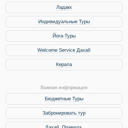
Ладакх
Индивидуальные Туры
Йога-Туры
Welcome Service Дахаб
Керала
Важная информация
Бюджетные Туры
Забронировать тур
 Service Дахаб
Дахаб. Правила.