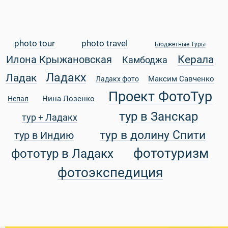
photo tour
photo travel
Бюджетные Туры
Керала
Илона Крыжановская
Камбоджа
уальные Туры
Ладакх
Ладак
Максим Савченко
Ладакх фото
Проект ФотоТур
Нина Лозенко
Непал
тур в Занскар
тур + Ладакх
тур в долину Спити
тур в Индию
фототуризм
фототур в Ладакх
фотоэкспедиция