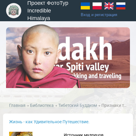
Проект ФотоТур
Incredible
Вход и регистрация
Himalaya
Главная
Библиотека
Тибетский Буддизм
Признаки тела великого существа.
Жизнь - как Удивительное Путешествие.
Источник мудрецов.