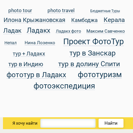
photo tour
photo travel
Бюджетные Туры
Керала
Илона Крыжановская
Камбоджа
Ладакх
Ладак
Максим Савченко
Ладакх фото
Проект ФотоТур
Нина Лозенко
Непал
тур в Занскар
тур + Ладакх
тур в долину Спити
тур в Индию
фототуризм
фототур в Ладакх
фотоэкспедиция
 Service Дахаб
Найти
Я хочу найти