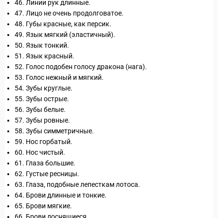
46. Линии рук длинные.
47. Лицо не очень продолговатое.
48. Губы красные, как персик.
49. Язык мягкий (эластичный).
50. Язык тонкий.
ры
51. Язык красный.
52. Голос подобен голосу дракона (нага).
53. Голос нежный и мягкий.
54. Зубы круглые.
55. Зубы острые.
56. Зубы белые.
57. Зубы ровные.
58. Зубы симметричные.
59. Нос горбатый.
60. Нос чистый.
61. Глаза большие.
62. Густые ресницы.
63. Глаза, подобные лепесткам лотоса.
Путеводитель по Инд
64. Брови длинные и тонкие.
65. Брови мягкие.
66. Брови лоснящиеся.