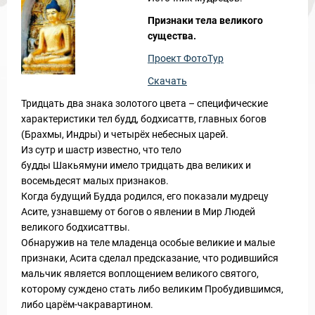
Признаки тела великого
существа.
Проект ФотоТур
Скачать
Тридцать два знака золотого цвета – специфические
ы и Туры
характе­ристики тел будд, бодхисаттв, главных богов
(Брахмы, Индры) и че­тырёх небесных царей.
Из сутр и шастр известно, что тело
будды Шакьямуни имело тридцать два великих и
восемьдесят малых признаков.
Когда будущий Будда родился, его показали мудрецу
Асите, узнавшему от богов о явлении в Мир Людей
великого бодхисаттвы.
Обнаружив на теле младенца особые великие и малые
признаки, Асита сделал предсказание, что родившийся
мальчик является воплощением великого святого,
которому суждено стать либо великим Пробудившимся,
либо царём-чакравартином.
Новости и Отчеты