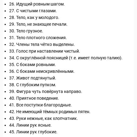
26. Идущий ровным шагом.
27. С чистыми глазами.
28. Тело, как у молодого.
29. Тело, не знающее печали.
30. Тело грузное.
31. Тело плотного сложения.
32. Члены тела чётко выделены.
33. Голос при наставлении чистый.
34. С округлённой поясницей (т.е. имеет полную талию).
35. С боками ровными.
36. С боками неискривлёнными.
37. Живот подтянутый.
38. С глубоким пупком.
39. Фигура чуть повёрнута направо.
40. Приятное поведение.
41. Все поступки благородные.
42. Не имеющий тёмных родимых пятен.
43. Руки нежные, как хлопчатник.
44. Линии рук ясные.
45. Линии рук глубокие.