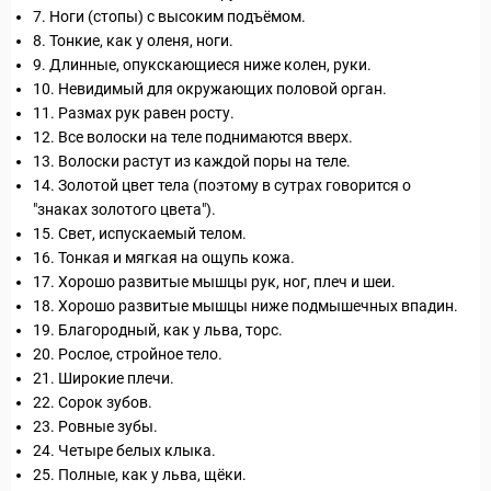
7. Ноги (стопы) с высоким подъёмом.
8. Тонкие, как у оленя, ноги.
9. Длинные, опукскающиеся ниже колен, руки.
10. Невидимый для окру­жающих половой орган.
11. Размах рук равен росту.
12. Все во­лоски на теле поднимаются вверх.
13. Волоски растут из каж­дой поры на теле.
14. Золотой цвет тела (поэтому в сутрах гово­рится о
"знаках золотого цвета").
15. Свет, испускаемый телом.
16. Тонкая и мягкая на ощупь кожа.
17. Хорошо развитые мышцы рук, ног, плеч и шеи.
18. Хорошо развитые мышцы ниже подмышеч­ных впадин.
19. Благородный, как у льва, торс.
20. Рослое, стройное тело.
21. Широкие плечи.
22. Сорок зубов.
23. Ровные зубы.
24. Четыре белых клыка.
Статьи
25. Полные, как у льва, щёки.