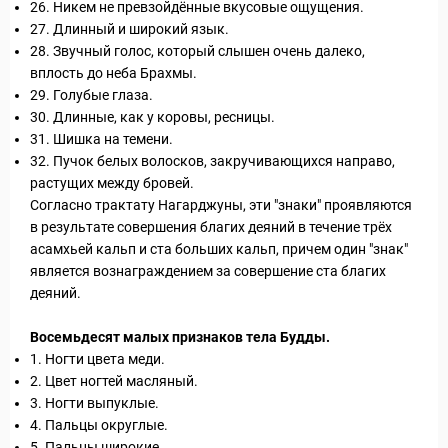
26. Никем не превзойдённые вкусовые ощущения.
27. Длинный и ши­рокий язык.
28. Звучный голос, который слышен очень далеко,
вплость до неба Брахмы.
29. Голубые глаза.
30. Длинные, как у коровы, ресницы.
31. Шишка на темени.
32. Пучок белых волосков, закручивающихся направо,
растущих между бровей.
Согласно тракта­ту Нагарджуны, эти "знаки" проявляются
в результате совершения благих деяний в течение трёх
асамхьей кальп и ста больших кальп, причем один "знак"
уальные Туры
является вознаграждением за совершение ста благих
деяний.
Восемьдесят малых признаков тела Будды.
1. Ногти цвета меди.
2. Цвет ногтей масляный.
3. Ногти выпуклые.
4. Пальцы округлые.
5. Пальцы широкие.