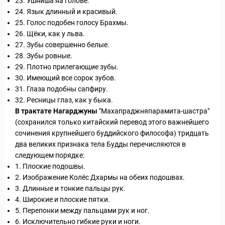
23. Ушниша на голове.
24. Язык длинный и красивый.
25. Голос подобен голосу Брахмы.
26. Щёки, как у льва.
27. Зубы совершенно белые.
28. Зубы ровные.
29. Плотно прилегающие зубы.
30. Имеющий все сорок зубов.
31. Глаза подобны сапфиру.
32. Ресницы глаз, как у быка.
В трактате Нагарджуны
"Махапраджняпарами­та-шастра"
(сохранился только китайский перевод этого важнейшего
сочинения крупнейшего буддийского философа) тридцать
два великих признака тела Будды перечисляются в
следующем порядке:
1. Плоские подошвы.
2. Изоб­ражение Колёс Дхармы на обеих подошвах.
3. Длинные и тонкие пальцы рук.
4. Широкие и плоские пятки.
5. Перепонки между пальцами рук и ног.
6. Исключительно гибкие руки и ноги.