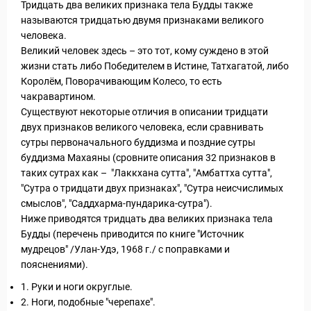
Тридцать два великих признака тела Будды также
называются тридцатью двумя признаками великого
человека.
Великий человек здесь – это тот, кому суждено в этой
жизни стать либо Победителем в Истине, Татхагатой, либо
Королём, Поворачивающим Колесо, то есть
чакравартином.
Существуют некоторые отличия в описании тридцати
двух признаков великого человека, если сравнивать
сутры первоначального буддизма и поздние сутры
буддизма Махаяны (сровните описания 32 признаков в
таких сутрах как – "Лаккхана сутта", "Амбаттха сутта",
"Сутра о тридцати двух признаках", "Сутра неисчислимых
смыслов", "Саддхарма-пундарика-сутра").
Ниже приводятся тридцать два великих признака тела
Будды (перечень приводится по книге "Источник
мудрецов" /Улан-Удэ, 1968 г./ с поправками и
пояснениями).
1. Руки и ноги округлые.
2. Ноги, подобные "черепахе".