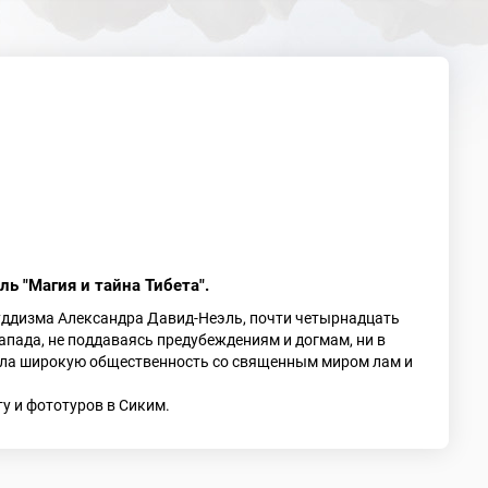
ь "Магия и тайна Тибета".
буддизма Александра Давид-Неэль, почти четырнадцать
апада, не поддаваясь предубеждениям и догмам, ни в
мила широкую общественность со священным миром лам и
у и фототуров в Сиким.