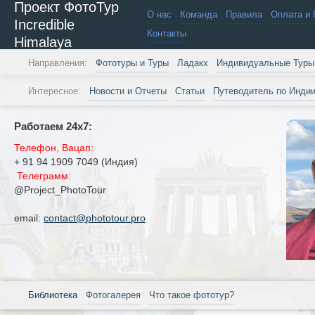
Проект ФотоТур
О нас
Команда
Правила
Оплата и 
Incredible
Контакты
Himalaya
Направления:
Фототуры и Туры
Ладакх
Индивидуальные Туры
Интересное:
Новости и Отчеты
Статьи
Путеводитель по Инди
Работаем 24х7:
Телефон, Вацап:
+ 91 94 1909 7049 (Индия)
Телеграмм:
@Project_PhotoTour
email:
contact@phototour.pro
Библиотека
Фотогалерея
Что такое фототур?