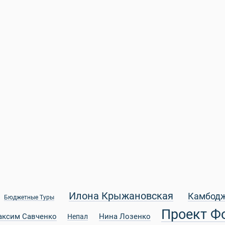
Илона Крыжановская
Камбод
Бюджетные Туры
Проект Ф
аксим Савченко
Нина Лозенко
Непал