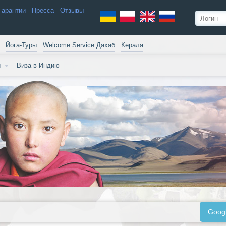
Гарантии
Пресса
Отзывы
Йога-Туры
Welcome Service Дахаб
Керала
и
Виза в Индию
Goog