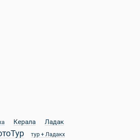
Керала
Ладак
жа
отоТур
тур + Ладакх