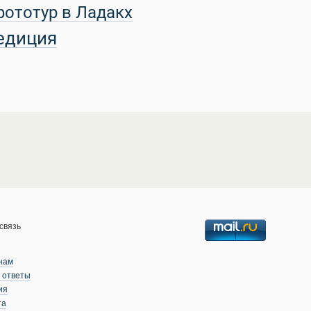
фототур в Ладакх
едиция
связь
нам
 ответы
ия
та