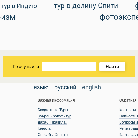
тур в долину Спити
тур в Индию
ризм
фотоэксп
Найти
Я хочу найти
язык:
русский
english
Важная информация
Обратная 
Бюджетные Туры
Контакты
Забронировать тур
Написать 
Дахаб. Правила.
Вопросы и
Керала
Регистрац
Способы Оплаты
Карта сай