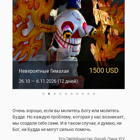
1500 USD
950 USD
Сакральный Ладакх
Невероятные Гималаи
5.10 — 14.10.2026 (10 дней)
26.10 — 6.11.2026 (12 дней)
Очень хорошо, если вы молитесь Богу или молитесь
Будде. Но каждую проблему, которая у нас возникает,
мы создали себе сами. И в таком случае, я думаю, ни
Бог, ни Будда не могут сильно помочь.
Его Святейшество Далай Лама XIV