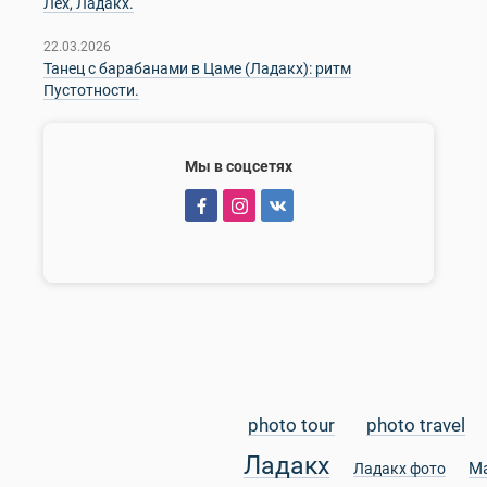
Лех, Ладакх.
22.03.2026
Танец с барабанами в Цаме (Ладакх): ритм
Пустотности.
Мы в соцсетях
photo tour
photo travel
Ладакх
М
Ладакх фото