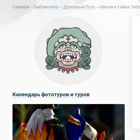
Главная
Библиотека
Духовный Путь
Магия и тайна Тиб
Календарь фототуров и туров