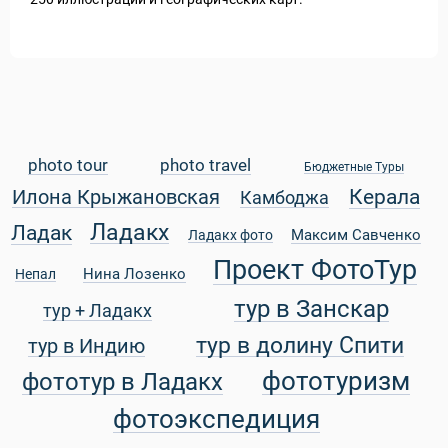
Статьи
photo tour
photo travel
Бюджетные Туры
уальные Туры
Керала
Илона Крыжановская
Камбоджа
Ладакх
Ладак
Максим Савченко
Ладакх фото
Проект ФотоТур
Нина Лозенко
Непал
тур в Занскар
тур + Ладакх
тур в долину Спити
тур в Индию
фототуризм
фототур в Ладакх
фотоэкспедиция