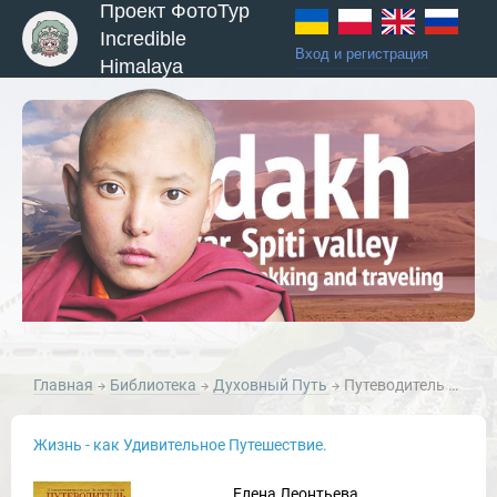
Проект ФотоТур
Incredible
Вход и регистрация
Himalaya
ы и Туры
Главная
Библиотека
Духовный Путь
Путеводитель по буддизму. Иллюстрированная Энциклопедия
Жизнь - как Удивительное Путешествие.
Елена Леонтьева