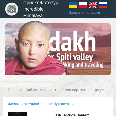
Проект ФотоТур
Incredible
Вход и регистрация
Himalaya
ы и Туры
Главная
Библиотека
Фотосъемка портретов
Искусство фотопортрета
Жизнь - как Удивительное Путешествие.
Л.Ф. Волков-Ланнит