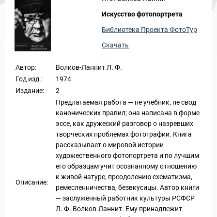
Искусство фотопортрета
Библиотека Проекта ФотоТур
Новости и Отчеты
Скачать
Автор:
Волков-Ланнит Л. Ф.
Год изд.:
1974
Издание:
2
Предлагаемая работа — не учебник, не свод
канонических правил; она написана в форме
эссе, как дружеский разговор о назревших
творческих проблемах фотографии. Книга
рассказывает о мировой истории
художественного фотопортрета и по лучшим
его образцам учит осознанному отношению
к живой натуре, преодолению схематизма,
Описание:
ремесленничества, безвкусицы. Автор книги
— заслуженный работник культуры РСФСР
Л. Ф. Волков-Ланнит. Ему принадлежит