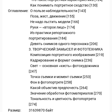
Как понимать портретное сходство [130]
Оглавление:
О пользе наблюдательности [143]
Поза, жест, движение [155]
Не надо льстить модели [166]
Руки — «второе лицо» [174]
Из практики репортажного
портретирования [184]
Девять снимков одного персонажа [206]
Статьи
3. ТВОРЧЕСКИЙ ЗАМЫСЕЛ И ФОТОТЕХНИКА
Композиция портретного изображения [219]
Кадрирование и формат снимка [236]
Свет — основная «кисть» фотохудожника
[247]
Точка съемки и момент съемки [253]
Фон в фотопортрете [258]
Какой объектив предпочесть [264]
уальные Туры
Значение обработки фотоматериалов [270]
Тональность и цветность фотопортрета
[274]
Размер:
31639870 байт