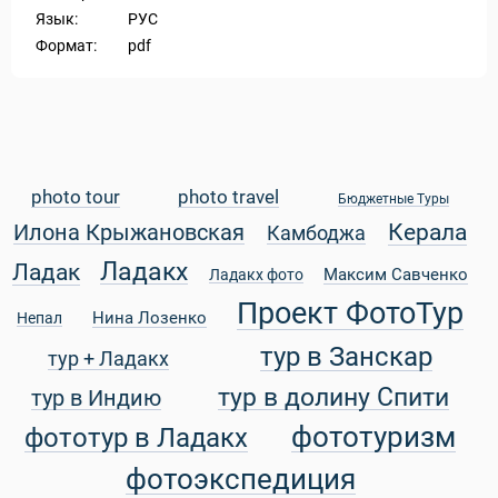
Язык:
РУС
Формат:
pdf
photo tour
photo travel
Бюджетные Туры
Керала
Илона Крыжановская
Камбоджа
Ладакх
Ладак
Максим Савченко
Ладакх фото
Проект ФотоТур
Нина Лозенко
Непал
тур в Занскар
тур + Ладакх
тур в долину Спити
тур в Индию
фототуризм
фототур в Ладакх
фотоэкспедиция