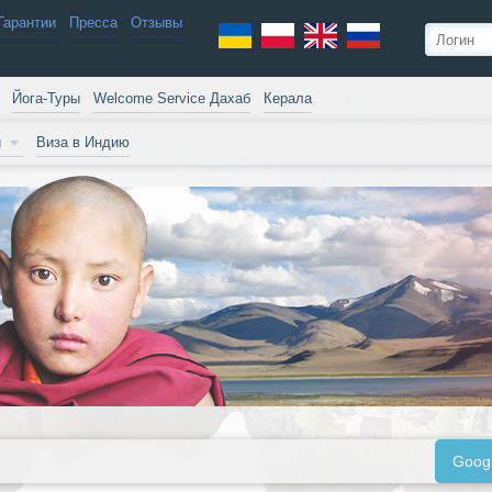
Гарантии
Пресса
Отзывы
Йога-Туры
Welcome Service Дахаб
Керала
и
Виза в Индию
Goog