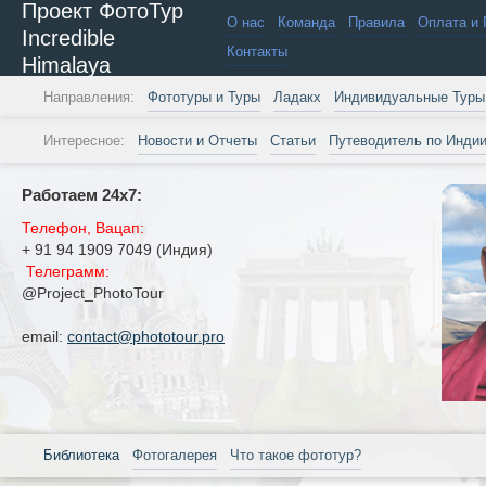
Проект ФотоТур
О нас
Команда
Правила
Оплата и 
Incredible
Контакты
Himalaya
Направления:
Фототуры и Туры
Ладакх
Индивидуальные Туры
Интересное:
Новости и Отчеты
Статьи
Путеводитель по Инди
Работаем 24х7:
Телефон, Вацап:
+ 91 94 1909 7049 (Индия)
Телеграмм:
@Project_PhotoTour
email:
contact@phototour.pro
Библиотека
Фотогалерея
Что такое фототур?