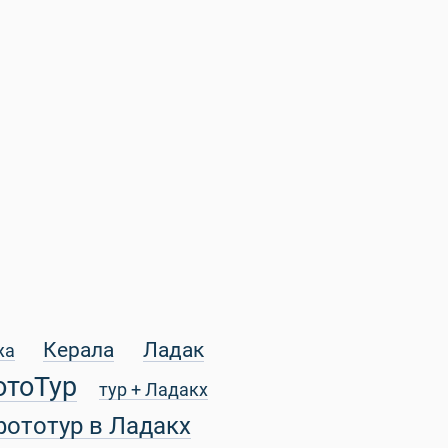
Керала
Ладак
жа
отоТур
тур + Ладакх
фототур в Ладакх