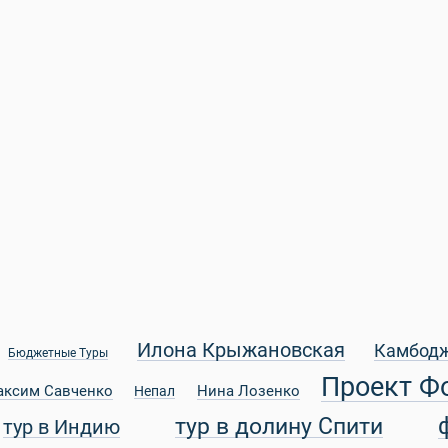
Илона Крыжановская
Камбод
Бюджетные Туры
Проект Ф
аксим Савченко
Нина Лозенко
Непал
тур в долину Спити
тур в Индию