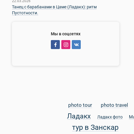
22.03.2026
Танец с барабанами в Цаме (Ладакх): ритм
Пустотности.
Мы в соцсетях
photo tour
photo travel
Ладакх
М
Ладакх фото
тур в Занскар