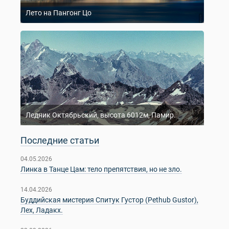
Лето на Пангонг Цо
Ледник Октябрьский, высота 6012м, Памир.
Последние статьи
04.05.2026
Линка в Танце Цам: тело препятствия, но не зло.
14.04.2026
Буддийская мистерия Спитук Густор (Pethub Gustor),
Лех, Ладакх.