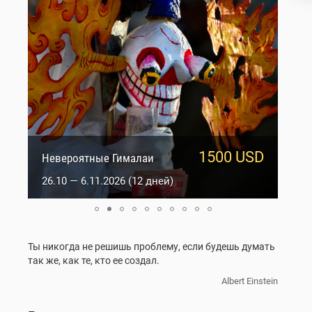
1500 USD
950 USD
Сакральный Ладакх
Невероятные Гималаи
5.10 — 14.10.2026 (10 дней)
26.10 — 6.11.2026 (12 дней)
Ты никогда не решишь проблему, если будешь думать
так же, как те, кто ее создал.
Albert Einstein