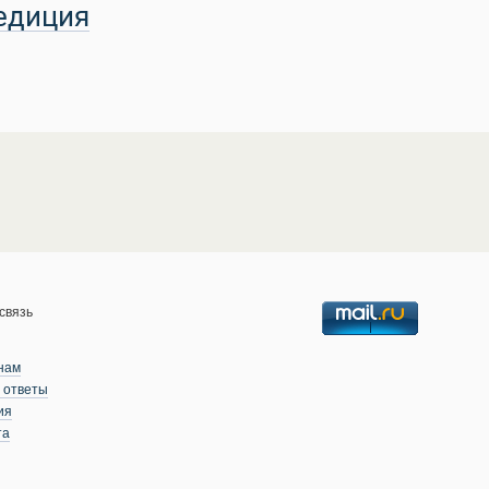
едиция
связь
нам
 ответы
ия
та