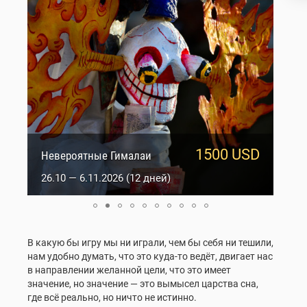
1500 USD
950 USD
Сакральный Ладакх
Невероятные Гималаи
5.10 — 14.10.2026 (10 дней)
26.10 — 6.11.2026 (12 дней)
В какую бы игру мы ни играли, чем бы себя ни тешили,
нам удобно думать, что это куда-то ведёт, двигает нас
в направлении желанной цели, что это имеет
значение, но значение — это вымысел царства сна,
где всё реально, но ничто не истинно.