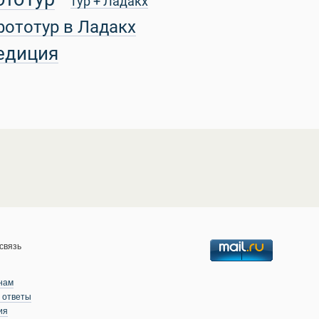
тур + Ладакх
фототур в Ладакх
едиция
связь
нам
 ответы
ия