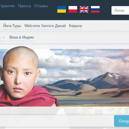
Гарантии
Пресса
Отзывы
Йога-Туры
Welcome Service Дахаб
Керала
и
Виза в Индию
Goog