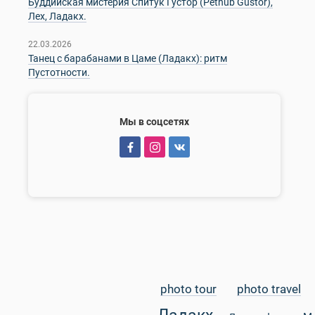
Буддийская мистерия Спитук Густор (Pethub Gustor),
Лех, Ладакх.
22.03.2026
Танец с барабанами в Цаме (Ладакх): ритм
Пустотности.
Мы в соцсетях
photo tour
photo travel