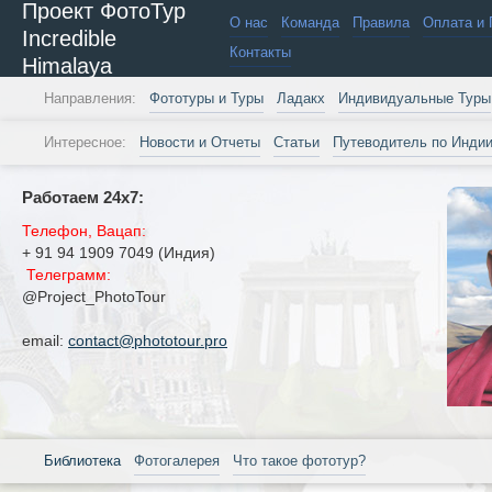
Проект ФотоТур
О нас
Команда
Правила
Оплата и 
Incredible
Контакты
Himalaya
Направления:
Фототуры и Туры
Ладакх
Индивидуальные Туры
Интересное:
Новости и Отчеты
Статьи
Путеводитель по Инди
Работаем 24х7:
Телефон, Вацап:
+ 91 94 1909 7049 (Индия)
Телеграмм:
@Project_PhotoTour
email:
contact@phototour.pro
Библиотека
Фотогалерея
Что такое фототур?