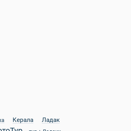
Керала
Ладак
жа
отоТур