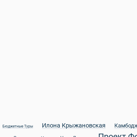
Илона Крыжановская
Камбод
Бюджетные Туры
Проект Ф