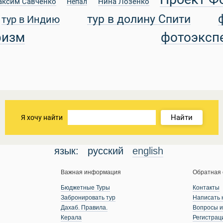
аксим Савченко
Нина Лозенко
Непал
тур в долину Спити
тур в Индию
ризм
фотоэксп
Найти
Я хочу найти
язык:
русский
english
Важная информация
Обратная 
Бюджетные Туры
Контакты
Забронировать тур
Написать 
Дахаб. Правила.
Вопросы и
Керала
Регистрац