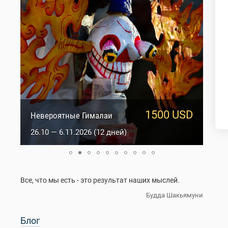
1500 USD
950 USD
Сакральный Ладакх
Невероятные Гималаи
5.10 — 14.10.2026 (10 дней)
26.10 — 6.11.2026 (12 дней)
Все, что мы есть - это результат наших мыслей.
Будда Шакьямуни
Блог