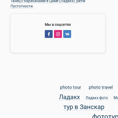
Танец с барабанами в Цаме (Ладакх): ритм
Пустотности.
Мы в соцсетях
photo tour
photo travel
Ладакх
М
Ладакх фото
тур в Занскар
фототу