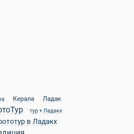
Керала
Ладак
жа
отоТур
тур + Ладакх
фототур в Ладакх
едиция