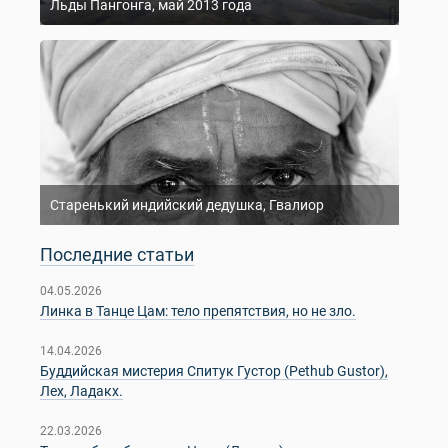
Льды Пангонга, май 2013 года
Старенький индийский дедушка, Гвалиор
Последние статьи
04.05.2026
Линка в Танце Цам: тело препятствия, но не зло.
14.04.2026
Буддийская мистерия Спитук Густор (Pethub Gustor),
Лех, Ладакх.
22.03.2026