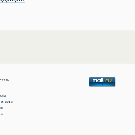
связь
нам
 ответы
ия
та