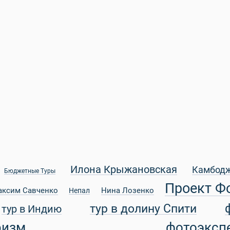
Илона Крыжановская
Камбод
Бюджетные Туры
Проект Ф
аксим Савченко
Нина Лозенко
Непал
тур в долину Спити
тур в Индию
ризм
фотоэксп