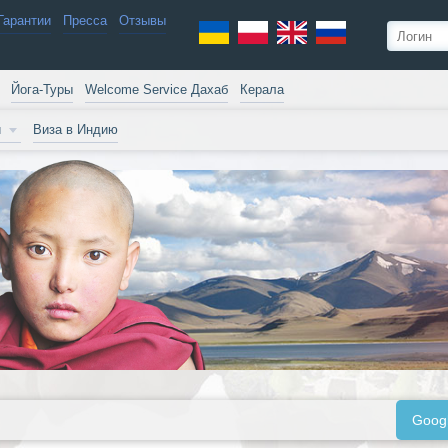
Гарантии
Пресса
Отзывы
Йога-Туры
Welcome Service Дахаб
Керала
и
Виза в Индию
Goog