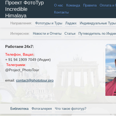
Проект ФотоТур
О нас
Команда
Правила
Оплата и 
Incredible
Контакты
Himalaya
Направления:
Фототуры и Туры
Ладакх
Индивидуальные Туры
Интересное:
Новости и Отчеты
Статьи
Путеводитель по Инди
Работаем 24х7:
Телефон, Вацап:
+ 91 94 1909 7049 (Индия)
Телеграмм:
@Project_PhotoTour
email:
contact@phototour.pro
Библиотека
Фотогалерея
Что такое фототур?