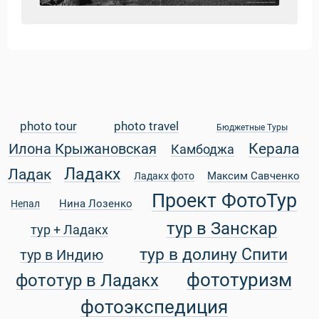
photo tour
photo travel
Бюджетные Туры
Керала
Илона Крыжановская
Камбоджа
Ладакх
Ладак
Максим Савченко
Ладакх фото
Проект ФотоТур
Нина Лозенко
Непал
тур в Занскар
тур + Ладакх
тур в долину Спити
тур в Индию
фототуризм
фототур в Ладакх
фотоэкспедиция