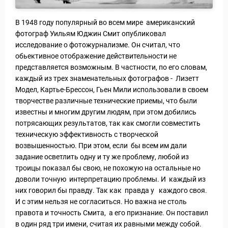
В 1948 году популярный во всем мире американский
фотограф Уильям Юджин Смит опубликовал
исследование о фотожурнализме. Он считал, что
обьективное отображение действительности не
представляется возможным. В частности, по его словам,
каждый из трех знаменательных фотографов - Лизетт
Модел, Картье-Брессон, Гьен Мили использовали в своем
творчестве различные технические приемы, что были
известны и многим другим людям, при этом добились
потрясающих результатов, так как смогли совместить
техническую эффективность с творческой
возвышенностью. При этом, если бы всем им дали
задание осветлить одну и ту же проблему, любой из
троицы показал бы свою, не похожую на остальные но
доволи точную интерпретацию проблемы. И каждый из
ры
них говорил бы правду. Так как правда у каждого своя.
И с этим нельзя не согласиться. Но важна не столь
правота и точность Смита, а его признание. Он поставил
в один ряд три имени, считая их равными между собой.