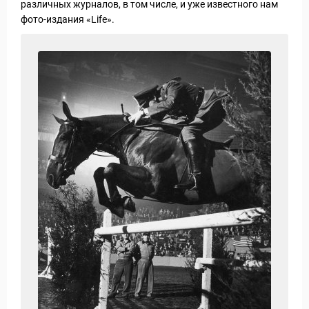
различных журналов, в том числе, и уже известного нам
фото-издания «Life».
уальные Туры