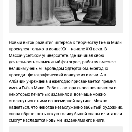
Новый виток развития интереса к творчеству Гьена Мили
 Service Дахаб
проснулся только в конце XX – начале XXI века. В
Массачусетском университете, где начинал свою
деятельность знаменитый фотограф, работая вместе с
великим ученым Гарольдом Эдгертоном, ежегодно
проходит фотографический конкурс их имени. А в
Албании учреждена и ежегодно присваивается премия
имени Гьёна Мили. Работы автора снова появляются в
некоторых печатных изданиях и все чаще можно
столкнуться с ними во всемирной паутине. Можно
надеяться, что некогда незаслуженно забытый художник,
снова обретет хоть некую толику былой славы и читатели
смогут насладится новыми изданиями его книги.