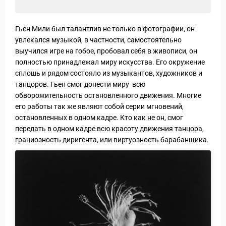
Гьен Мили был талантлив не только в фотографии, он
увлекался музыкой, в частности, самостоятельно
выучился игре на гобое, пробовал себя в живописи, он
полностью принадлежал миру искусства. Его окружение
сплошь и рядом состояло из музыкантов, художников и
танцоров. Гьен смог донести миру всю
обворожительность остановленного движения. Многие
его работы так же являют собой серии мгновений,
остановленных в одном кадре. Кто как не он, смог
передать в одном кадре всю красоту движения танцора,
грациозность диригента, или виртуозность барабанщика.