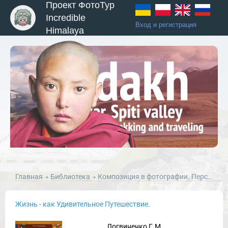
Проект ФотоТур
Incredible
Вход и регистрация
Himalaya
ы и Туры
Главная
Библиотека
Композиция в фотографии. Перспектива в фотографии
Новости и Отчеты
Жизнь - как Удивительное Путешествие.
Логвиненко Г.М.