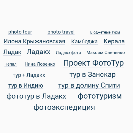
photo tour
photo travel
Бюджетные Туры
Керала
Илона Крыжановская
Камбоджа
Ладакх
Ладак
Максим Савченко
Ладакх фото
Проект ФотоТур
Нина Лозенко
Непал
тур в Занскар
тур + Ладакх
Статьи
тур в долину Спити
тур в Индию
фототуризм
фототур в Ладакх
фотоэкспедиция
уальные Туры