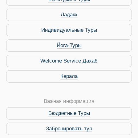
ры
Ладакх
Индивидуальные Туры
Йога-Туры
Путеводитель по Инд
Welcome Service Дахаб
Керала
Важная информация
Бюджетные Туры
Забронировать тур