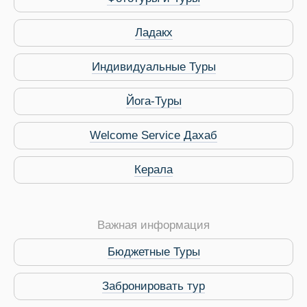
ры
Ладакх
Индивидуальные Туры
Йога-Туры
Путеводитель по Инд
Welcome Service Дахаб
Керала
Важная информация
Бюджетные Туры
Забронировать тур