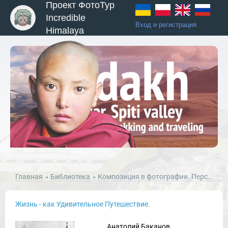
Проект ФотоТур
Incredible
Вход и регистрация
Himalaya
ы и Туры
Главная
Библиотека
Композиция в фотографии. Перспектива в фотографии
Новости и Отчеты
Жизнь - как Удивительное Путешествие.
Анатолий Баканов