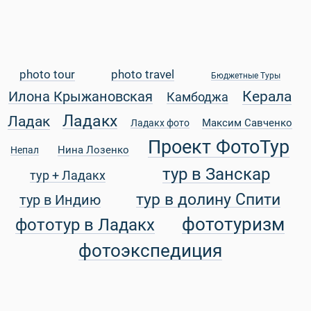
photo tour
photo travel
Бюджетные Туры
Керала
Илона Крыжановская
Камбоджа
Ладакх
Ладак
Максим Савченко
Ладакх фото
Проект ФотоТур
Нина Лозенко
Непал
тур в Занскар
тур + Ладакх
Статьи
тур в долину Спити
тур в Индию
фототуризм
фототур в Ладакх
фотоэкспедиция
уальные Туры