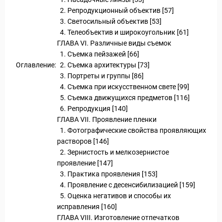
Статьи
2. Репродукционный объектив [57]
3. Светосильный объектив [53]
4. Телеобъектив и широкоугольник [61]
ГЛАВА VI. Различные виды съемок
1. Съемка пейзажей [66]
Оглавление:
2. Съемка архитектуры [73]
3. Портреты и группы [86]
4. Съемка при искусственном свете [99]
5. Съемка движущихся предметов [116]
уальные Туры
6. Репродукция [140]
ГЛАВА VII. Проявление пленки
1. Фотографические свойства проявляющих
растворов [146]
2. Зернистость и мелкозернистое
проявление [147]
3. Практика проявления [153]
4. Проявление с десенсибилизацией [159]
5. Оценка негативов и способы их
исправления [160]
ГЛАВА VIII. Изготовление отпечатков