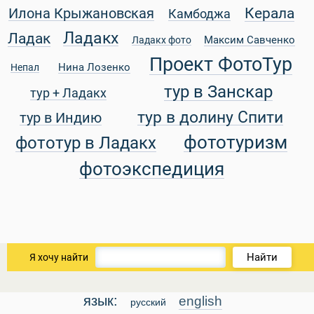
Керала
Илона Крыжановская
Камбоджа
Ладакх
Ладак
Максим Савченко
Ладакх фото
Проект ФотоТур
Нина Лозенко
Непал
ры
тур в Занскар
тур + Ладакх
тур в долину Спити
тур в Индию
фототуризм
фототур в Ладакх
фотоэкспедиция
Путеводитель по Инд
Найти
Я хочу найти
язык:
english
русский