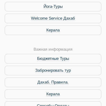
 Service Дахаб
Йога-Туры
Welcome Service Дахаб
Керала
Важная информация
Бюджетные Туры
Забронировать тур
Дахаб. Правила.
Керала
Способы Оплаты