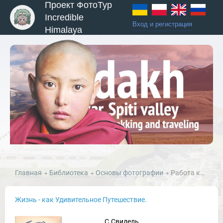
Проект ФотоТур
Incredible
Вход и регистрация
Himalaya
Главная
Библиотека
Основы фотографии
Работа камерой ФЕД
Жизнь - как Удивительное Путешествие.
ы и Туры
С.Свидель