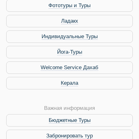
Фототуры и Туры
ры
Ладакх
Индивидуальные Туры
Йога-Туры
Путеводитель по Инд
Welcome Service Дахаб
Керала
Важная информация
Бюджетные Туры
Забронировать тур