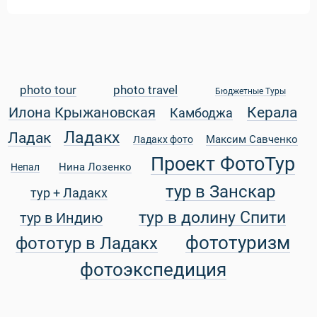
photo tour
photo travel
Бюджетные Туры
Керала
Илона Крыжановская
Камбоджа
Ладакх
Ладак
Максим Савченко
Ладакх фото
Проект ФотоТур
Нина Лозенко
Непал
тур в Занскар
тур + Ладакх
Статьи
тур в долину Спити
тур в Индию
фототуризм
фототур в Ладакх
фотоэкспедиция
уальные Туры