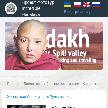
Проект ФотоТур
Incredible
Вход и регистрация
Himalaya
ы и Туры
Главная
Библиотека
Основы фотографии
Как подготовить фотографии к публикации в Интернете
Новости и Отчеты
Жизнь - как Удивительное Путешествие.
Бабинцев Виктор