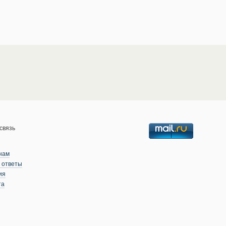
связь
нам
 ответы
ия
та