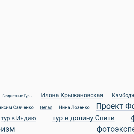
Илона Крыжановская
Камбод
Бюджетные Туры
Проект Ф
аксим Савченко
Нина Лозенко
Непал
тур в долину Спити
тур в Индию
ризм
фотоэксп