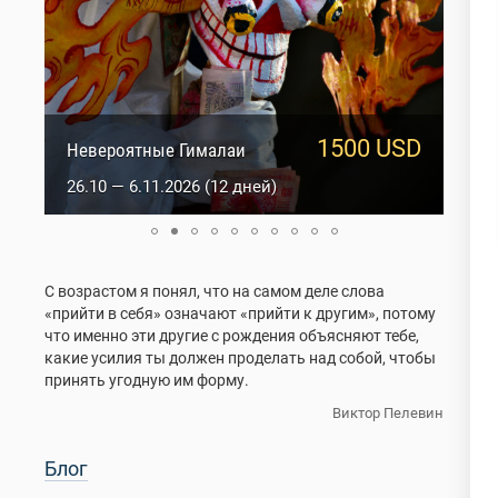
1500 USD
950 USD
Сакральный Ладакх
Невероятные Гималаи
5.10 — 14.10.2026 (10 дней)
26.10 — 6.11.2026 (12 дней)
С возрастом я понял, что на самом деле слова
«прийти в себя» означают «прийти к другим», потому
что именно эти другие с рождения объясняют тебе,
какие усилия ты должен проделать над собой, чтобы
принять угодную им форму.
Виктор Пелевин
Блог