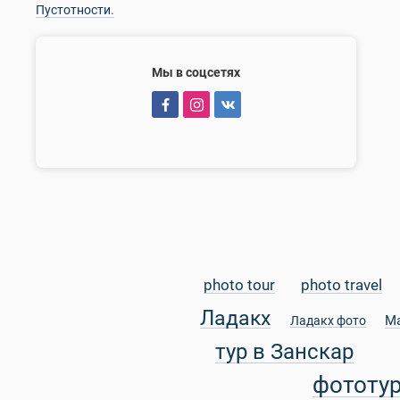
Пустотности.
Мы в соцсетях
photo tour
photo travel
Ладакх
М
Ладакх фото
тур в Занскар
фототу