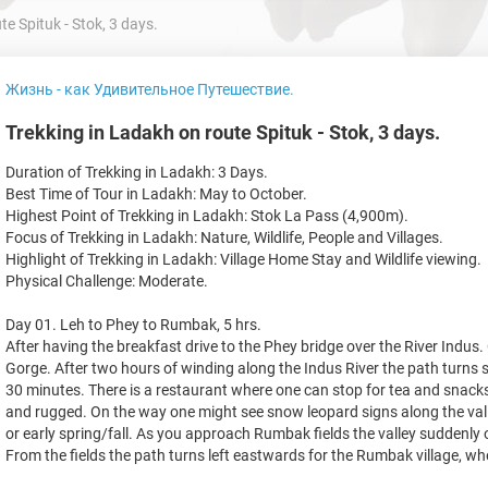
e Spituk - Stok, 3 days.
Жизнь - как Удивительное Путешествие.
Trekking in Ladakh on route Spituk - Stok, 3 days.
Duration of Trekking in Ladakh: 3 Days.
Best Time of Tour in Ladakh: May to October.
Highest Point of Trekking in Ladakh: Stok La Pass (4,900m).
Focus of Trekking in Ladakh: Nature, Wildlife, People and Villages.
Highlight of Trekking in Ladakh: Village Home Stay and Wildlife viewing.
Physical Challenge: Moderate.
Day 01. Leh to Phey to Rumbak, 5 hrs.
After having the breakfast drive to the Phey bridge over the River Indu
Gorge. After two hours of winding along the Indus River the path turns 
30 minutes. There is a restaurant where one can stop for tea and snacks
and rugged. On the way one might see snow leopard signs along the valle
or early spring/fall. As you approach Rumbak fields the valley sudden
From the fields the path turns left eastwards for the Rumbak village, wh