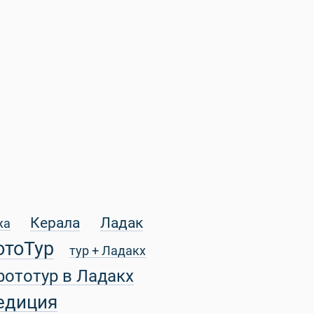
Керала
Ладак
жа
отоТур
тур + Ладакх
фототур в Ладакх
едиция