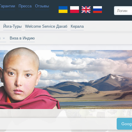
Гарантии
Пресса
Отзывы
Йога-Туры
Welcome Service Дахаб
Керала
и
Виза в Индию
Goog