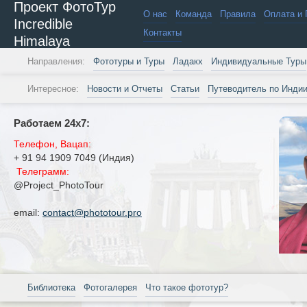
Проект ФотоТур
О нас
Команда
Правила
Оплата и 
Incredible
Контакты
Himalaya
Направления:
Фототуры и Туры
Ладакх
Индивидуальные Туры
Интересное:
Новости и Отчеты
Статьи
Путеводитель по Инди
Работаем 24х7:
Телефон, Вацап:
+ 91 94 1909 7049 (Индия)
Телеграмм:
@Project_PhotoTour
email:
contact@phototour.pro
Библиотека
Фотогалерея
Что такое фототур?