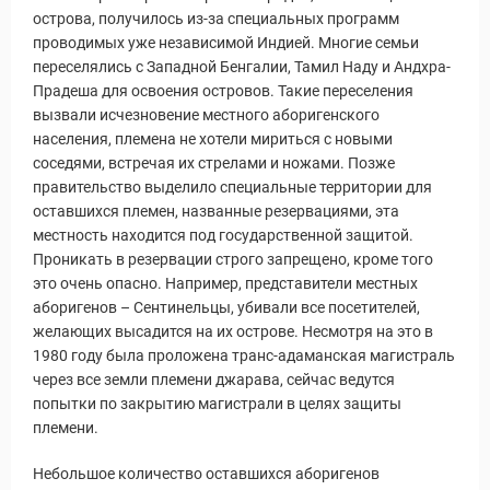
острова, получилось из-за специальных программ
уальные Туры
проводимых уже независимой Индией. Многие семьи
переселялись с Западной Бенгалии, Тамил Наду и Андхра-
Прадеша для освоения островов. Такие переселения
вызвали исчезновение местного аборигенского
населения, племена не хотели мириться с новыми
соседями, встречая их стрелами и ножами. Позже
правительство выделило специальные территории для
оставшихся племен, названные резервациями, эта
местность находится под государственной защитой.
Проникать в резервации строго запрещено, кроме того
это очень опасно. Например, представители местных
аборигенов – Сентинельцы, убивали все посетителей,
желающих высадится на их острове. Несмотря на это в
1980 году была проложена транс-адаманская магистраль
через все земли племени джарава, сейчас ведутся
попытки по закрытию магистрали в целях защиты
племени.
Небольшое количество оставшихся аборигенов