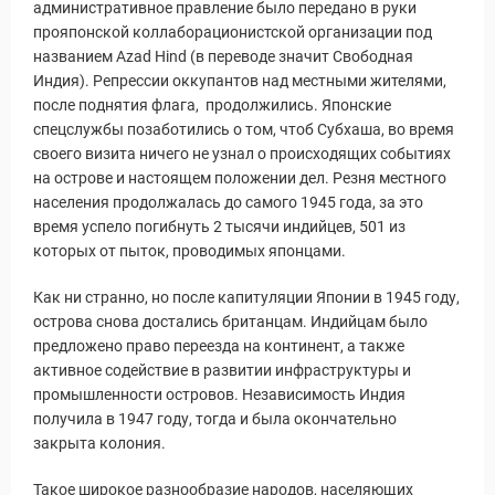
административное правление было передано в руки
Статьи
прояпонской коллаборационистской организации под
названием Azad Hind (в переводе значит Свободная
Индия). Репрессии оккупантов над местными жителями,
после поднятия флага, продолжились. Японские
спецслужбы позаботились о том, чтоб Субхаша, во время
своего визита ничего не узнал о происходящих событиях
на острове и настоящем положении дел. Резня местного
населения продолжалась до самого 1945 года, за это
время успело погибнуть 2 тысячи индийцев, 501 из
которых от пыток, проводимых японцами.
Как ни странно, но после капитуляции Японии в 1945 году,
острова снова достались британцам. Индийцам было
предложено право переезда на континент, а также
активное содействие в развитии инфраструктуры и
промышленности островов. Независимость Индия
получила в 1947 году, тогда и была окончательно
закрыта колония.
Такое широкое разнообразие народов, населяющих