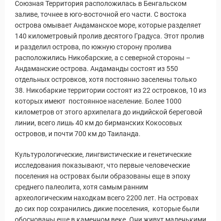
Союзная Территория расположилась в Бенгальском
заливе, точнее в юго-восточной его части. С востока
острова омывает Андаманское море, которые разделяет
140 километровый пролив десятого Градуса. Этот пролив
и разделил острова, по южную сторону пролива
расположились Никобарские, а с северной стороны –
Андаманские острова. Андаманды состоят из 550
отдельных островков, хотя постоянно заселены только
38. Никобаркие территории состоят из 22 островков, 10 из
которых имеют постоянное население. Более 1000
километров от этого архипелага до индийской береговой
линии, всего лишь 40 км до бирманских Кокосовых
островов, и почти 700 км до Таиланда.
Культурологические, лингвистические и генетические
исследования показывают, что первые человеческие
поселения на островах были образованы еще в эпоху
среднего палеолита, хотя самым ранним
археологическим находкам всего 2200 лет. На островах
до сих пор сохранились дикие поселения, которые были
обоснованы еще в каменном веке. Они живут маленькими