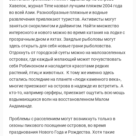
Хавелок, журнал Time назвал лучшим пляжем 2004 года
ры
во всей Азии. Разнообразные пляжные и водные
развлечения привлекают туристов. Активисты могут
заняться снорклингом и дайвингом. Найти множество
интересного и нового можно во время катания на лодке с
прозрачным дном и яхтах. Заядлые рыболовы могут
здесь открыть для себя новые грани рыболовства.
Отдохнуть от городской суеты можно на малозаселенных
островах, где каждый желающий может почувствовать
себя Робинзоном и насладится красотами редких
растений, птиц и животных. К тому же именно здесь
остались последние на планете «люди каменного века»,
многие приезжают на острова в надежде их встретить. А
кто-то, например серферы, приезжает ощутить всю мощь
вздымающихся волн на восстановленном Малом
Андаманде.
Проблемы с расселением могут возникнуть только в
сезоны пикового посещение островов, во время
празднования Нового Года и Рождества. Хотя такие