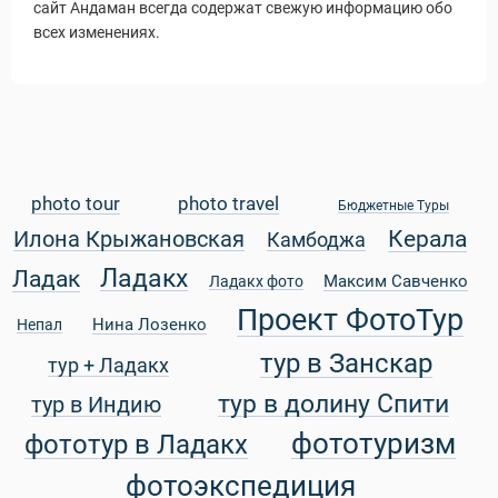
сайт Андаман всегда содержат свежую информацию обо
всех изменениях.
photo tour
photo travel
Бюджетные Туры
Керала
Илона Крыжановская
Камбоджа
Ладакх
Ладак
Максим Савченко
Ладакх фото
Проект ФотоТур
Нина Лозенко
Непал
тур в Занскар
тур + Ладакх
тур в долину Спити
тур в Индию
фототуризм
фототур в Ладакх
фотоэкспедиция