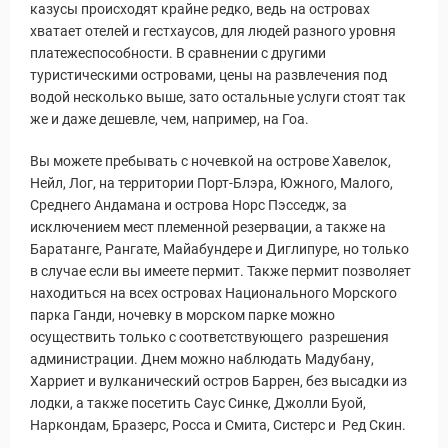
казусы происходят крайне редко, ведь на островах
хватает отелей и гестхаусов, для людей разного уровня
Путеводитель по Инд
платежеспособности. В сравнении с другими
туристическими островами, цены на развлечения под
водой несколько выше, зато остальные услуги стоят так
же и даже дешевле, чем, например, на Гоа.
Вы можете пребывать с ночевкой на острове Хавелок,
Нейл, Лог, на территории Порт-Блэра, Южного, Малого,
Среднего Андамана и острова Норс Пэсседж, за
исключением мест племенной резервации, а также на
Баратанге, Рангате, Майабундере и Диглипуре, но только
в случае если вы имеете пермит. Также пермит позволяет
находиться на всех островах Национального Морского
парка Ганди, ночевку в морском парке можно
осуществить только с соответствующего разрешения
администрации. Днем можно наблюдать Мадубану,
Харриет и вулканический остров Баррен, без высадки из
лодки, а также посетить Саус Синке, Джолли Буой,
Наркондам, Бразерс, Росса и Смита, Систерс и Ред Скин.