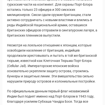
гуркхские части на континент. Для охраны Порт-Блэра
остались только 23 офицера и 300 сикхских
милиционеров. Сикхи сдали оружие британцам, стали
активно сотрудничать с новыми властями и влились в
ряды Индийской Национальной армии, оставшихся
британских офицеров отправили в сингапурские лагеря, а
британских пленников выпустили.
Несмотря на лояльное отношение к японцам, которые
освободили население от британцев, индийцев
продолжали арестовывать и пытать в той же британской
тюрьме, известной как Клеточная Тюрьма Порт-Блэра
(Cellular Jail). Императорские японские войска
основательно укрепляли защиту острова, строились
бункеры и защитные линии. Эти вмешательства сильно
нарушили природу островов и колониальные постройки.
По официальным данным первый флаг независимой
Индии был поднят именно над Порт-Блэром в 1943 году,
благодаря усилиям Субхаша Чандра Босе. Тогда все