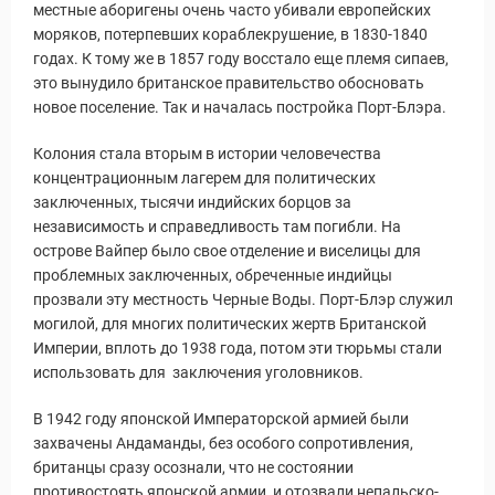
местные аборигены очень часто убивали европейских
моряков, потерпевших кораблекрушение, в 1830-1840
годах. К тому же в 1857 году восстало еще племя сипаев,
это вынудило британское правительство обосновать
новое поселение. Так и началась постройка Порт-Блэра.
Колония стала вторым в истории человечества
концентрационным лагерем для политических
заключенных, тысячи индийских борцов за
независимость и справедливость там погибли. На
острове Вайпер было свое отделение и виселицы для
проблемных заключенных, обреченные индийцы
прозвали эту местность Черные Воды. Порт-Блэр служил
могилой, для многих политических жертв Британской
Империи, вплоть до 1938 года, потом эти тюрьмы стали
использовать для заключения уголовников.
В 1942 году японской Императорской армией были
захвачены Андаманды, без особого сопротивления,
британцы сразу осознали, что не состоянии
противостоять японской армии, и отозвали непальско-