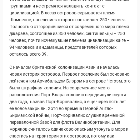
группками и не стремятся наладить контакт с
цивилизацией. В лесах островов скрывается племя
Шомпенов, население которого составляет 250 человек.
Полностью отгородившиеся от современного мира племя
джарава, состоящее из 350 человек, сентинельцы – 250
человек, почти исчезнувшие племена цивилизации юнге –
94 человека и андаманцы, представителей которых
осталось всего 39.
С началом британской колонизации Азии и началась
новая история островов. Первое поселение был основано
лейтенантом Арчибальдом Блэром на острове Четхэм, это
была штрафная колония. На современное место
расположения Порт-Блэра колонию передвинули спустя
два года, назвав Порт-Корнваллис, а еще через пять лет
ее вовсе закрыли. Хотя во времена Первой Англо-
Бирманской войны, Порт-Корнвалис служил временной
перевалочной базой для флота Великобритании. Для
моряков считалось одинаково опасным утонуть в море и
спастись на территории этих островов, потому как