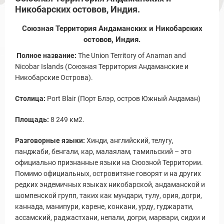
Никобарских остовов, Индия.
Союзная Территория Андаманских и Никобарских
остовов, Индия.
Полное название:
The Union Territory of Anaman and
Nicobar Islands (Союзная Территория Андаманские и
Никобарские Острова).
Столица:
Port Blair (Порт Блэр, остров Южный Андаман)
Площадь:
8 249 км2.
Разговорные языки:
Хинди, английский, телугу,
панджаби, бенгали, кар, малаялам, тамильский – это
официально признанные языки на Сюозной Территории.
Помимо официальных, островитяне говорят и на других
редких эндемичных языках никобарской, андаманской и
шомпенской групп, таких как мундари, тулу, ория, догри,
каннада, манипури, карене, конкани, урду, гуджарати,
ассамский, раджастхани, непали, догри, марвари, сидхи и