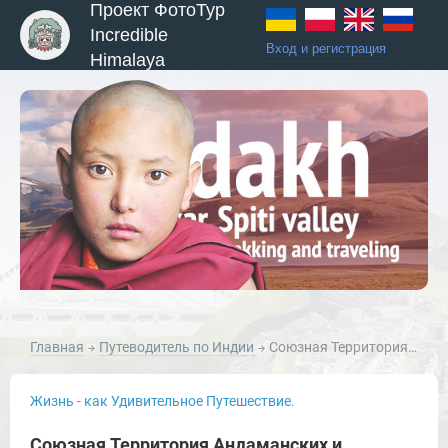
Проект ФотоТур
Incredible
Вход и регистрация
Himalaya
Главная
Путеводитель по Индии
Союзная Территория Андаманские и Никобарские Острова. The Union Territory of Anaman and Nicobar Islands.
Жизнь - как Удивительное Путешествие.
Союзная Территория Андаманских и