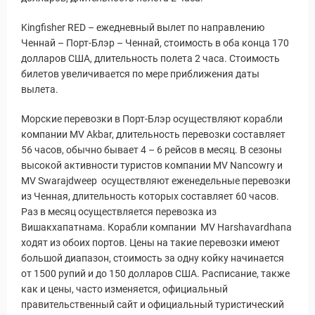
Kingfisher RED – ежедневный вылет по направлению
 Service Дахаб
Ченнай – Порт-Блэр – Ченнай, стоимость в оба конца 170
долларов США, длительность полета 2 часа. Стоимость
билетов увеличивается по мере приближения даты
вылета.
Морские перевозки в Порт-Блэр осуществляют корабли
компании MV Akbar, длительность перевозки составляет
56 часов, обычно бывает 4 – 6 рейсов в месяц. В сезоны
высокой активности туристов компании MV Nancowry и
MV Swarajdweep осуществляют еженедельные перевозки
из Ченная, длительность которых составляет 60 часов.
Раз в месяц осуществляется перевозка из
Вишакхапатнама. Корабли компании MV Harshavardhana
ходят из обоих портов. Цены на такие перевозки имеют
большой диапазон, стоимость за одну койку начинается
от 1500 рупий и до 150 долларов США. Расписание, также
как и цены, часто изменяется, официальный
правительственный сайт и официальный туристический