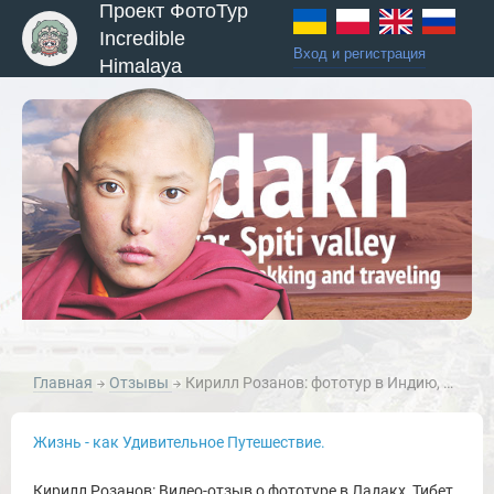
Проект ФотоТур
Incredible
Вход и регистрация
Himalaya
Главная
Отзывы
Кирилл Розанов: фототур в Индию, долины Ладакх, Ламаюру и Нубра (Малый Тибет), сентябрь 2011г.
Жизнь - как Удивительное Путешествие.
Кирилл Розанов: Видео-отзыв о фототуре в Ладакх, Тибет,