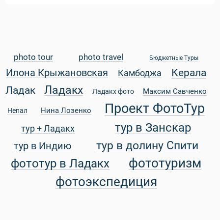
photo tour
photo travel
Бюджетные Туры
Керала
Илона Крыжановская
Камбоджа
Ладакх
Ладак
Максим Савченко
Ладакх фото
Проект ФотоТур
Нина Лозенко
Непал
тур в Занскар
тур + Ладакх
тур в долину Спити
тур в Индию
фототуризм
фототур в Ладакх
фотоэкспедиция
 Service Дахаб