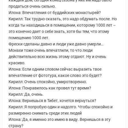
каждый дом, сегодня конец сезона у них им надо было
продаться очень сильно.
Илона: Впечатления от буддийских монастырей?
Кирилл: Так трудно сказать, это надо обдумать после. Но
когда ты находишься в помещении, которому 1000 лет –
это конечно дает о себе знать, хотя бы тем, что этому
помещению 1000 лет.
ры
Фрески сделаны давно и люди уже давно умерли…
Монахи тоже очень впечатлили, то что люди
действительно всю жизнь этому отдают. Ну и очень
красиво.
Илона: Если одним словом сейчас выразить твое
впечатление от фототура, какое слово это будет?
Кирилл: Очень спокойно, умиротворенно.
Илона: Понравилось как провел тут время?
Кирилл: Да, очень.
Илона: Вернешься в Тибет, хочется вернуться?
Кирилл: Я попробую один и надолго. Чтобы спокойно и
размеренно снимать среди этих людей
Илона: Да, я именно это имею в виду. Вернешься в эту
страну?
Путеводитель по Инд