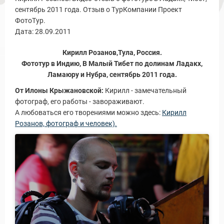
сентябрь 2011 года. Отзыв о ТурКомпании Проект
ФотоТур.
Дата: 28.09.2011
Кирилл Розанов,Тула, Россия.
Фототур в Индию, В Малый Тибет по долинам Ладакх,
Ламаюру и Нубра, сентябрь 2011 года.
ы и Туры
От Илоны Крыжановской:
Кирилл - замечательный
фотограф, его работы - завораживают.
А любоваться его творениями можно здесь:
Кирилл
Розанов, фотограф и человек).