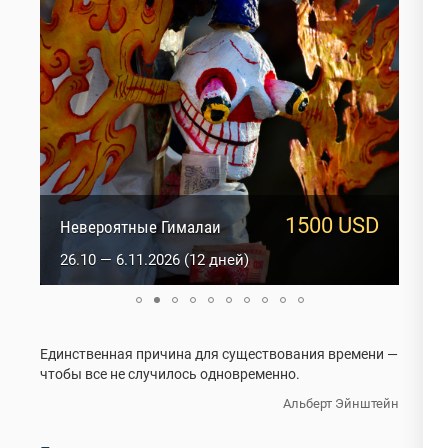
1500 USD
1817 USD
Невероятные Гималаи
Оракулы Ладакха
26.10 — 6.11.2026 (12 дней)
2.01 — 15.01.2027 (14 дней)
Единственная причина для существования времени —
чтобы все не случилось одновременно.
Альберт Эйнштейн