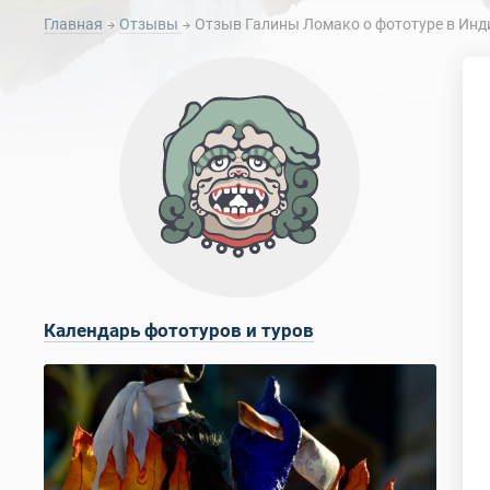
Главная
Отзывы
Отзыв Галины Ломако о фототуре в Индию
Календарь фототуров и туров