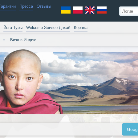
Гарантии
Пресса
Отзывы
Йога-Туры
Welcome Service Дахаб
Керала
и
Виза в Индию
Goog