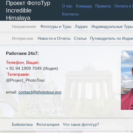
Проект ФотоТур
О нас
Команда
Правила
Оплата и 
Incredible
Контакты
Himalaya
Направления:
Фототуры и Туры
Ладакх
Индивидуальные Туры
Интересное:
Новости и Отчеты
Статьи
Путеводитель по Инди
Работаем 24х7:
Телефон, Вацап:
+ 91 94 1909 7049 (Индия)
Телеграмм:
@Project_PhotoTour
email:
contact@phototour.pro
Библиотека
Фотогалерея
Что такое фототур?