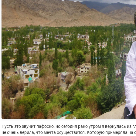
Пусть это звучит пафосно, но сегодня рано утром я вернулась из г
не очень верила, что мечта осуществится. Которую примеряла на 