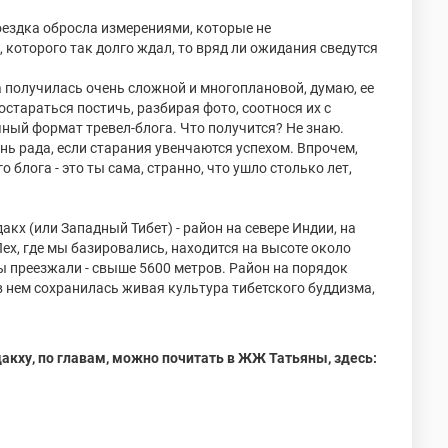
оездка обросла измерениями, которые не
 которого так долго ждал, то вряд ли ожидания сведутся
.
а получилась очень сложной и многоплановой, думаю, ее
остараться постичь, разбирая фото, соотнося их с
ный формат тревел-блога. Что получится? Не знаю.
ень рада, если старания увенчаются успехом. Впрочем,
 блога - это ты сама, странно, что ушло столько лет,
акх (или Западный Тибет) - район на севере Индии, на
Лех, где мы базировались, находится на высоте около
 преезжали - свыше 5600 метров. Район на порядок
в нем сохранилась живая культура тибетского буддизма,
акху, по главам, можно почитать в ЖЖ Татьяны, здесь: