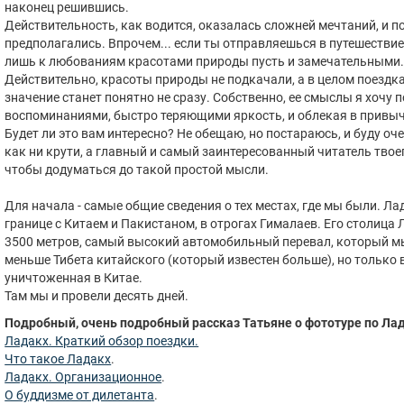
наконец решившись.
Действительность, как водится, оказалась сложней мечтаний, и п
предполагались. Впрочем... если ты отправляешься в путешествие,
лишь к любованиям красотами природы пусть и замечательными
Действительно, красоты природы не подкачали, а в целом поездк
значение станет понятно не сразу. Собственно, ее смыслы я хочу п
воспоминаниями, быстро теряющими яркость, и облекая в привыч
Будет ли это вам интересно? Не обещаю, но постараюсь, и буду оч
как ни крути, а главный и самый заинтересованный читатель твоего
чтобы додуматься до такой простой мысли.
Для начала - самые общие сведения о тех местах, где мы были. Лад
границе с Китаем и Пакистаном, в отрогах Гималаев. Его столица 
3500 метров, самый высокий автомобильный перевал, который мы
меньше Тибета китайского (который известен больше), но только 
уничтоженная в Китае.
Там мы и провели десять дней.
Подробный, очень подробный рассказ Татьяне о фототуре по Лад
Ладакх. Краткий обзор поездки.
Что такое Ладакх
.
Ладакх. Организационное
.
О буддизме от дилетанта
.