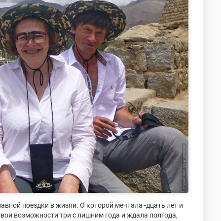
лавной поездки в жизни. О которой мечтала -дцать лет и
свои возможности три с лишним года и ждала полгода,