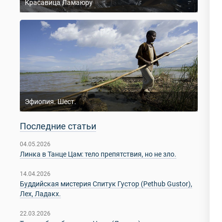
Красавица Ламаюру
Эфиопия. Шест.
Последние статьи
04.05.2026
Линка в Танце Цам: тело препятствия, но не зло.
14.04.2026
Буддийская мистерия Спитук Густор (Pethub Gustor),
Лех, Ладакх.
22.03.2026