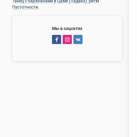
Танец с барабанами в Цаме (Ладакх): ритм
Пустотности.
Мы в соцсетях