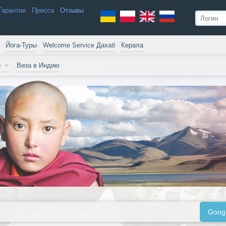
Гарантии
Пресса
Отзывы
Йога-Туры
Welcome Service Дахаб
Керала
и
Виза в Индию
Goog