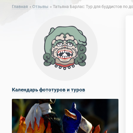
Главная
Отзывы
Татьяна Барлас: Тур для буддистов по до
Календарь фототуров и туров