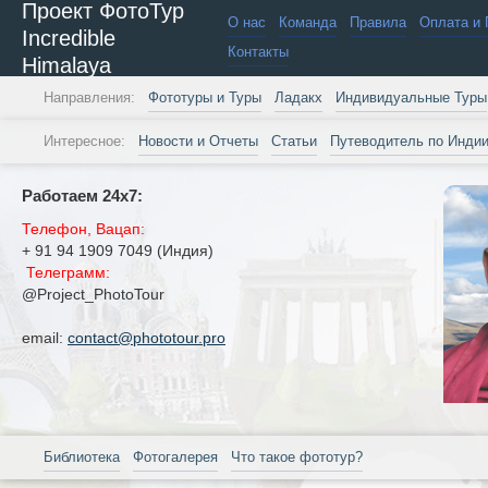
Проект ФотоТур
О нас
Команда
Правила
Оплата и 
Incredible
Контакты
Himalaya
Направления:
Фототуры и Туры
Ладакх
Индивидуальные Туры
Интересное:
Новости и Отчеты
Статьи
Путеводитель по Инди
Работаем 24х7:
Телефон, Вацап:
+ 91 94 1909 7049 (Индия)
Телеграмм:
@Project_PhotoTour
email:
contact@phototour.pro
Библиотека
Фотогалерея
Что такое фототур?