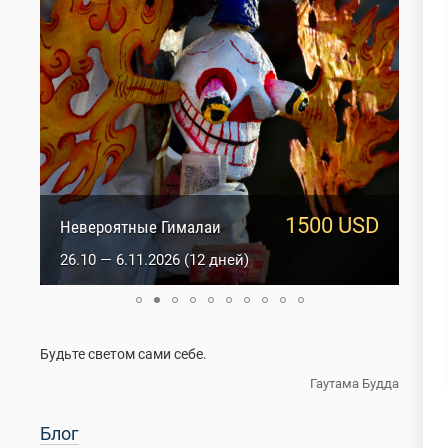
1500 USD
950 USD
Сакральный Ладакх
Невероятные Гималаи
5.10 — 14.10.2026 (10 дней)
26.10 — 6.11.2026 (12 дней)
Будьте светом сами себе.
Гаутама Будда
Блог