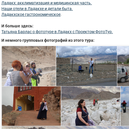
Ладакх: акклиматизация и медицинская часть.
Наши отели в Ладакхе и детали быта.
Ладакхское гастрономическое
.
И больше здесь:
Татьяна Барлас о фототуре в Ладакх с Проектом ФотоТур.
И немного групповых фотографий из этого тура: