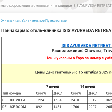
ммы оздоровления и омоложения в клинике ISIS AYURVEDA RETREAT
Жизнь - как Удивительное Путешествие.
Панчакарма: отель-клиника ISIS AYURVEDA RETREAT
ISIS AYURVEDA RETREAT 
Расположение:
Chowara, Tri
Цены указаны в Евро за номер с учё
Цены действительны с 15 октября 2025 п
7 ночей
14 ночей
Тип номера
Сингл
Дабл
Сингл
Дабл
Син
DELUXE VILLA
1224
1684
2410
3312
36
DELUXE ROOM
892
1481
1766
2907
26