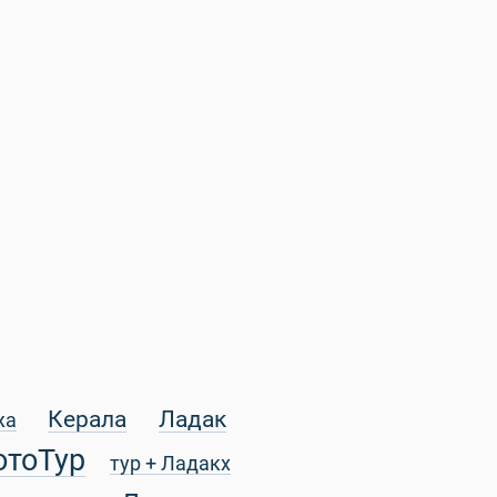
Керала
Ладак
жа
отоТур
тур + Ладакх