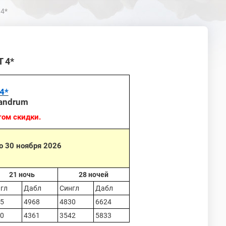
 4*
 4*
4*
vandrum
том скидки.
о 30 ноября 2026
21 ночь
28 ночей
гл
Дабл
Сингл
Дабл
25
4968
4830
6624
50
4361
3542
5833