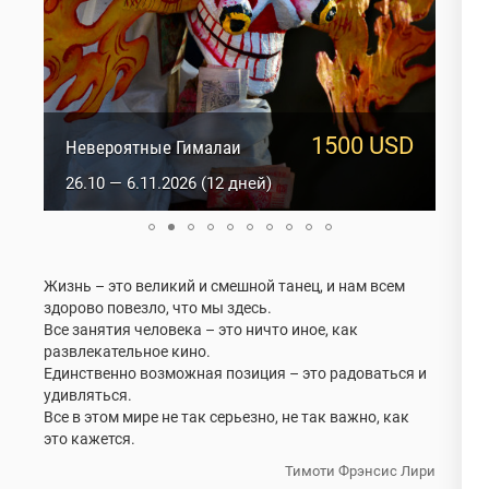
1500 USD
950 USD
Сакральный Ладакх
Невероятные Гималаи
5.10 — 14.10.2026 (10 дней)
26.10 — 6.11.2026 (12 дней)
Жизнь – это великий и смешной танец, и нам всем
здорово повезло, что мы здесь.
Все занятия человека – это ничто иное, как
развлекательное кино.
Единственно возможная позиция – это радоваться и
удивляться.
Все в этом мире не так серьезно, не так важно, как
это кажется.
Тимоти Фрэнсис Лири