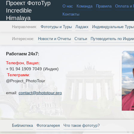
Проект ФотоТур
О нас
Команда
Правила
Оплата и 
Incredible
Контакты
Himalaya
Направления:
Фототуры и Туры
Ладакх
Индивидуальные Туры
Интересное:
Новости и Отчеты
Статьи
Путеводитель по Инди
Работаем 24х7:
Телефон, Вацап:
+ 91 94 1909 7049 (Индия)
Телеграмм:
@Project_PhotoTour
email:
contact@phototour.pro
Библиотека
Фотогалерея
Что такое фототур?