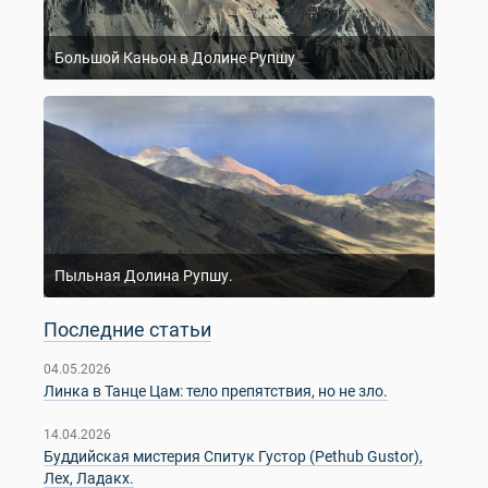
Большой Каньон в Долине Рупшу
Пыльная Долина Рупшу.
Последние статьи
04.05.2026
Линка в Танце Цам: тело препятствия, но не зло.
14.04.2026
Буддийская мистерия Спитук Густор (Pethub Gustor),
Лех, Ладакх.