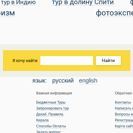
тур в долину Спити
тур в Индию
ризм
фотоэксп
Найти
Я хочу найти
язык:
русский
english
Важная информация
Обратная 
Бюджетные Туры
Контакты
Забронировать тур
Написать 
Дахаб. Правила.
Вопросы и
Керала
Регистрац
Способы Оплаты
Карта сай
Задать вопрос