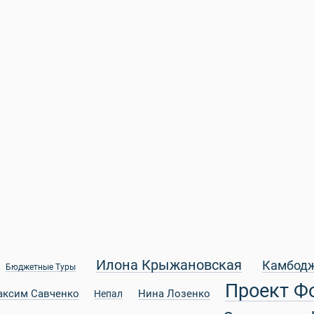
Илона Крыжановская
Камбод
Бюджетные Туры
Проект Ф
аксим Савченко
Нина Лозенко
Непал