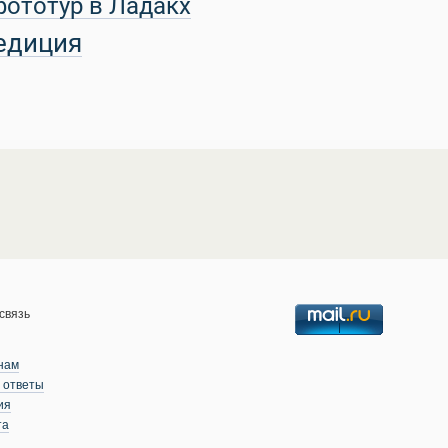
фототур в Ладакх
едиция
связь
нам
 ответы
ия
та