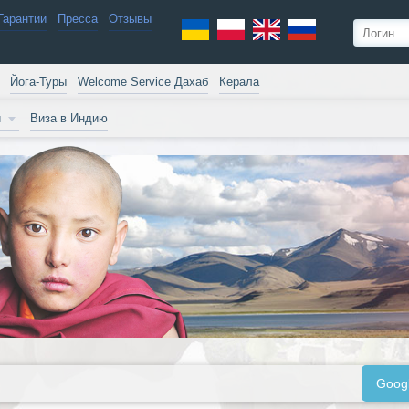
Гарантии
Пресса
Отзывы
Йога-Туры
Welcome Service Дахаб
Керала
и
Виза в Индию
Goog