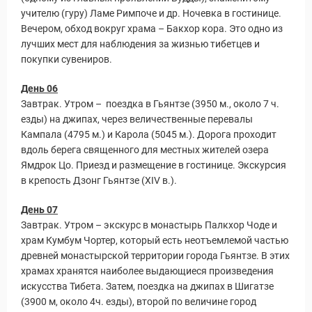
учителю (гуру) Ламе Римпоче и др. Ночевка в гостинице.
Вечером, обход вокруг храма – Бакхор кора. Это одно из
лучших мест для наблюдения за жизнью тибетцев и
покупки сувениров.
День 06
Завтрак. Утром – поездка в Гьянтзе (3950 м., около 7 ч.
езды) на джипах, через величественные перевалы
Кампала (4795 м.) и Карола (5045 м.). Дорога проходит
вдоль берега священного для местных жителей озера
Ямдрок Цо. Приезд и размещение в гостинице. Экскурсия
в крепость Дзонг Гьянтзе (ХIV в.).
День 07
Завтрак. Утром – экскурс в монастырь Палкхор Чоде и
храм Кумбум Чортер, который есть неотъемлемой частью
древней монастырской территории города Гьянтзе. В этих
храмах хранятся наиболее выдающиеся произведения
искусства Тибета. Затем, поездка на джипах в Шигатзе
(3900 м, около 4ч. езды), второй по величине город