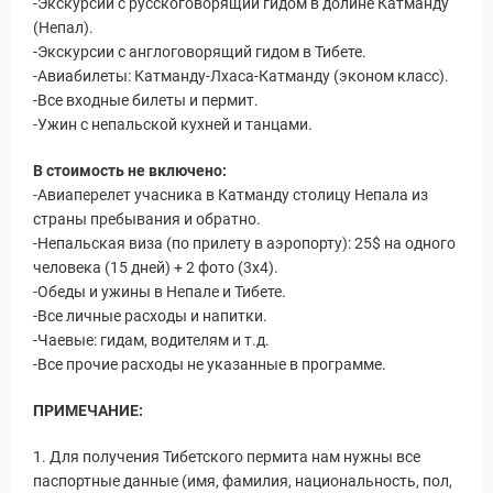
-Экскурсии с русскоговорящий гидом в долине Катманду
(Непал).
-Экскурсии с англоговорящий гидом в Тибете.
-Авиабилеты: Катманду-Лхаса-Катманду (эконом класс).
-Все входные билеты и пермит.
-Ужин с непальской кухней и танцами.
В стоимость не включено:
-Авиаперелет учасника в Катманду столицу Непала из
страны пребывания и обратно.
-Непальская виза (по прилету в аэропорту): 25$ на одного
человека (15 дней) + 2 фото (3х4).
-Обеды и ужины в Непале и Тибете.
-Все личные расходы и напитки.
-Чаевые: гидам, водителям и т.д.
-Все прочие расходы не указанные в программе.
ПРИМЕЧАНИЕ:
1. Для получения Тибетского пермита нам нужны все
паспортные данные (имя, фамилия, национальность, пол,