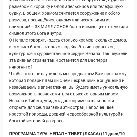
размером с коробку из-под апельсинов или телефонную
будку. В общем, храмом считается сооружение любого
размера, посвящённое одному или нескольким из –
внимание! – 33 МИЛЛИОНОВ богов и имеющее статую или
символ этого бога внутри.
О Непале говорят, «здесь столько храмов, сколько домов,
и столько богов, сколько людей». Это историческое,
культурное и художественное сердце Непала. Так неужели
эта дивная страна так и останется для Вас терра
инкогнито?
Чтобы этого не случилось мы предлагаем Вам программу,
которая подарит Вам ни с чем несравнимые ощущения и
незабываемые впечатления. Вы будете иметь уникальную
возможность познакомиться с высокогорным миром
Непала и Тибета, увидеть достопримечательности и
открыть для себя загадки этих стран, наполненные
красотой природы, древней и своеобразной культурой и
богатой историей до краев.
ПРОГРАММА ТУРА: НЕПАЛ + ТИБЕТ (ЛХАСА) (11 дней/10