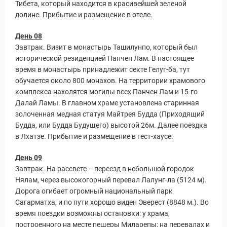
Тибета, который находится в красивейшей зеленой
долине. Прибытие и размещение в отеле.
День 08
Завтрак. Визит в монастырь Ташилунпо, который был
исторической резиденцией Панчен Лам. В настоящее
время в монастырь принадлежит секте Гелуг-ба, тут
обучается около 800 монахов. На территории храмового
комплекса нахолятся могилы всех Панчен Лам и 15-го
Далай Ламы. В главном храме установлена старинная
золоченная медная статуя Майтрея Будда (Приходящий
Будда, или Будда Будущего) высотой 26м. Далее поездка
в Лхатзе. Прибытие и размещение в гест-хаусе.
День 09
Завтрак. На рассвете – переезд в небольшой городок
Нялам, через высокогорный перевал Лалунг-ла (5124 м).
Дорога огибает огромный национальный парк
Сагарматха, и по пути хорошо виден Эверест (8848 м.). Во
время поездки возможны остановки: у храма,
построенного на месте пещеры Миларепы; на перевалах и