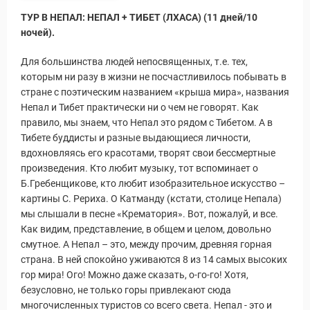
ТУР В НЕПАЛ: НЕПАЛ + ТИБЕТ (ЛХАСА) (11 дней/10
ночей).
ы и Туры
Для большинства людей непосвященных, т.е. тех,
которым ни разу в жизни не посчастливилось побывать в
стране с поэтическим названием «крыша мира», названия
Непал и Тибет практически ни о чем не говорят. Как
правило, мы знаем, что Непал это рядом с Тибетом. А в
Тибете буддисты и разные выдающиеся личности,
вдохновляясь его красотами, творят свои бессмертные
произведения. Кто любит музыку, тот вспоминает о
Б.Гребенщикове, кто любит изобразительное искусство –
картины С. Рериха. О Катманду (кстати, столице Непала)
мы слышали в песне «Крематория». Вот, пожалуй, и все.
Как видим, представление, в общем и целом, довольно
смутное. А Непал – это, между прочим, древняя горная
страна. В ней спокойно уживаются 8 из 14 самых высоких
гор мира! Ого! Можно даже сказать, о-го-го! Хотя,
безусловно, не только горы привлекают сюда
многочисленных туристов со всего света. Непал - это и