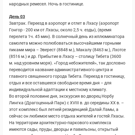
народных ремесел. Ночь в гостинице.
День 03
Завтрак. Переезд в аэропорт и отлет в Лхасу (аэропорт
Гонгор - 200 км от Лхасы, около 2,5 ч. езды), (время
перелета 1ч. 45 мин). В солнечный день из иллюминатора
самолета можно полюбоваться высочайшими горными
пиками мира – Эверест (8848 м.), Макалу (8463 м.), Лхотсе
(8516 м.) и др. Прибытие в Лхасу – столицу Тибета (3600
м. над уровнем моря). «Город небожителей», так дословно
переводится название административного центра и
главного священного города Тибета. Переезд в гостиницу,
отдых и все оставшееся свободное время дня – для
индивидуальной адаптации к местному климату.
Во второй половине дня, экскурсия во дворец Норбу
Лингка (Драгоценный Парк) с XVIII в. до середины XX в. –
этот комплекс был летней резиденцией Далай Ламы, а
сейчас он любимое место отдыха жителей и гостей Лхасы.
На территории архитектурно-паркового комплекса
имеются сады, пруды, дворцы и павильоны, открытый