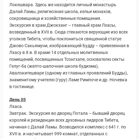
Локешвара. Здесь же находится личный монастырь
Далай Ламы, религиозная школа, кельи монахов,
сокровищница и хозяйственные помещения.
Экскурсия в храм Джокханг – главный храм Лхасы,
возведенный в XVII в. Сюда стекаются верующие изо всех
уголков Тибета, чтобы поклониться священной статуе
Джово Сакьямуни, изображающей Будду – привезенная в
Лхасу в X в. В храме 14 отдельных молитвенных
помещений, посвященных Тсонгхапе, основателю секты
Гелуг-ба (желто-шапочная школа будизма),
Авалокитешваре (одному из главных проявлений Будды),
знаменитому учителю (гуру) Ламе Римпоче и др. Ночевка
в гостинице.
День 05
Лхаса.
уальные Туры
Завтрак. Экскурсия во дворец Потала – бывший дворец
королей и резиденция всех духовных лидеров Тибета,
начиная с Далай Ламы. Возводился комплекс с 641 г. по
XVII в. и насчитывает 999 комнат, отделанных с