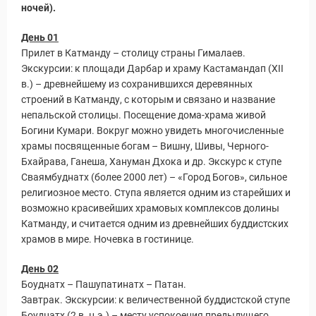
ночей).
День 01
Прилет в Катманду – столицу страны Гималаев.
Экскурсии: к площади Дарбар и храму Кастамандап (XII
в.) – древнейшему из сохранившихся деревянных
строений в Катманду, с которым и связано и название
непальской столицы. Посещение дома-храма живой
Богини Кумари. Вокруг можно увидеть многочисленные
храмы посвященные богам – Вишну, Шивы, Черного-
Бхайрава, Ганеша, Хануман Дхока и др. Экскурс к ступе
Сваямбуднатх (более 2000 лет) – «Город Богов», сильное
религиозное место. Ступа является одним из старейших и
возможно красивейших храмовых комплексов долины
Катманду, и считается одним из древнейших буддистских
храмов в мире. Ночевка в гостинице.
День 02
Боуднатх – Пашупатинатх – Патан.
Завтрак. Экскурсии: к величественной буддистской ступе
Боуднатх (2 в. н.э.) – месту успокоения предыдущего