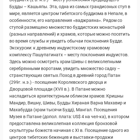
Будды – Кашьяпы. Эта, одна из самых грандиозных ступ в
мире, является центром тибетского буддизма в Непале, в
особенности, его направления «ваджраяна». Рядом со
ступой размещено множество буддистских монастырей
(разных направлений) и храмов, которые можно посетить
во время службы и увидеть обычаи поклонения Будде.
Экскурсии: к древнему индуистскому храмовому
комплексу Пашупатинатх – месту поклонения индуистов.
Здесь можно осмотреть храм Шивы с великолепными
серебрянными воротами, увидеть множество садху –
странствующих святых.Поход в древний город Патан
(299г. н.э.) - посещение Королевского дворца и
Дворцовой площади (XVII в.). В Патане можно
насладиться архитектурным обликом храмов: Кришны
Мандир, Вишну, Шивы, Будды Хираная Варна Махавир и
Махабудда (храм тысячи Будд), Мангал. Посещения
Музея в Патане (допол. плата: US$ 4 на чел-ка), в котором
предоставлена великолепная коллекция бронзовой
скульптуры божеств начиная с XI в. Посещение одного из
центров тибетских беженцев и выставки-продажи