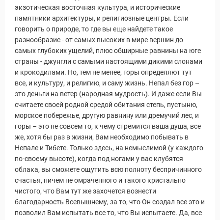
экзотическая восточная культура, и исторические
памятники архитектуры, и религиозные центры. Если
говорить о природе, то где вы еще найдете такое
разнообразие - от самых высоких в мире вершин до
самых глубоких ущелий, плюс обширные равнины на юге
Новости и Отчеты
страны - джунгли с самыми настоящими дикими слонами
и крокодилами. Но, тем не менее, горы определяют тут
все, и культуру, и религию, и саму жизнь. Непал без гор –
это деньги на ветер (народная мудрость). И даже если Вы
считаете своей родной средой обитания степь, пустыню,
морское побережье, другую равнину или дремучий лес, и
горы – это не совсем то, к чему стремится ваша душа, все
же, хотя бы раз в жизни, Вам необходимо побывать в
Непале и Тибете. Только здесь, на немыслимой (у каждого
по-своему высоте), когда под ногами у вас клубятся
облака, вы сможете ощутить всю полноту беспричинного
счастья, ничем не омраченного и такого кристально
чистого, что Вам тут же захочется вознести
благодарность Всевышнему, за то, что Он создал все это и
позволил Вам испытать все то, что Вы испытаете. Да, все