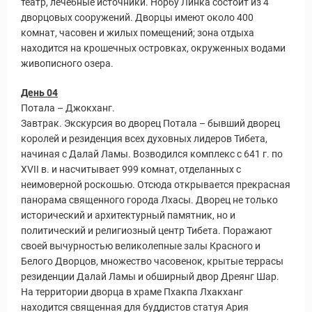
театр, лечебные источники. Норбу Линка состоит из 4
дворцовых сооружений. Дворцы имеют около 400
комнат, часовен и жилых помещений; зона отдыха
находится на крошечных островках, окруженных водами
живописного озера.
День 04
Потала – Джокханг.
Завтрак. Экскурсия во дворец Потала – бывший дворец
королей и резиденция всех духовных лидеров Тибета,
начиная с Далай Ламы. Возводился комплекс с 641 г. по
XVII в. и насчитывает 999 комнат, отделанных с
неимоверной роскошью. Отсюда открывается прекрасная
панорама священного города Лхасы. Дворец не только
исторический и архитектурный памятник, но и
Статьи
политический и религиозный центр Тибета. Поражают
своей вычурностью великолепные залы Красного и
Белого Дворцов, множество часовенок, крытые террасы
резиденции Далай Ламы и обширный двор Дреянг Шар.
На территории дворца в храме Пхакпа Лхакханг
находится священная для буддистов статуя Ария