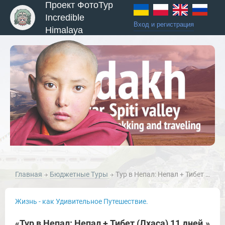
Проект ФотоТур
Incredible
Вход и регистрация
Himalaya
Главная
Бюджетные Туры
Тур в Непал: Непал + Тибет (Лхаса) 11 дней.
Жизнь - как Удивительное Путешествие.
«Тур в Непал: Непал + Тибет (Лхаса) 11 дней.»