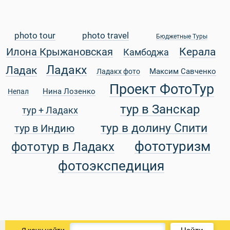
photo tour
photo travel
Бюджетные Туры
Керала
Илона Крыжановская
Камбоджа
Ладакх
Ладак
Максим Савченко
Ладакх фото
Проект ФотоТур
Нина Лозенко
Непал
тур в Занскар
тур + Ладакх
тур в долину Спити
тур в Индию
фототуризм
фототур в Ладакх
фотоэкспедиция