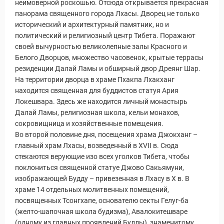
неимоверной роскошью. Отсюда открывается прекрасная
панорама священного города Лхасы. Дворец не только
исторический и архитектурный памятник, но и
политический и религиозный центр Тибета. Поражают
своей вычурностью великолепные залы Красного и
Белого Дворцов, множество часовенок, крытые террасы
резиденции Далай Ламы и обширный двор Дреянг Шар.
На территории дворца в храме Пхакпа Лхакханг
находится священная для буддистов статуя Ария
Локешвара. Здесь же находится личный монастырь
Далай Ламы, религиозная школа, кельи монахов,
сокровищница и хозяйственные помещения.
Во второй половине дня, посещения храма Джокханг –
главный храм Лхасы, возведенный в XVII в. Сюда
стекаются верующие изо всех уголков Тибета, чтобы
поклониться священной статуе Джово Сакьямуни,
изображающей Будду – привезенная в Лхасу в X в. В
храме 14 отдельных молитвенных помещений,
посвященных Тсонгхапе, основателю секты Гелуг-ба
(желто-шапочная школа будизма), Авалокитешваре
(одному из главных проявлений Будды), знаменитому