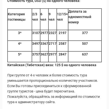
Стоимость тура, USD ($)
на одного человека:
ры
Доплата за
Категория
2/3
6
9
12/15+
одноместный
гостиницы
чел
чел
чел
чел
номер
3*
3107
2977
2327
2197
377
4*
3497
3367
2717
2587
507
5*
3757
3627
2977
2847
637
Китайская (Тибетская) виза: 125
$ на одного человека
При группе от 4-х человек и более стоимость тура
уменьшается пропорционально количеству участников.
Если Вы готовы присоединиться к сформированной
группе туристов - цена будет пересчитана.
Пожалуйста, обращайтесь за информацией по стоимости
тура к администратору сайта.