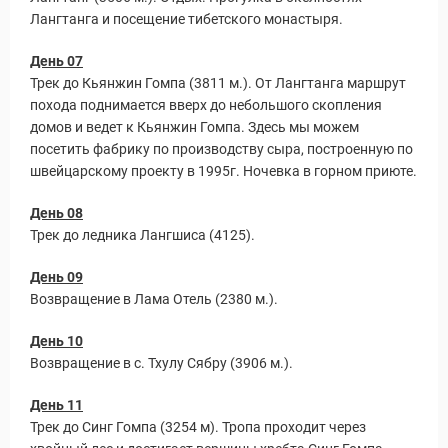
Лангтанга и посещение тибетского монастыря.
День 07
Трек до Кьянжин Гомпа (3811 м.). От Лангтанга маршрут
похода поднимается вверх до небольшого скопления
домов и ведет к Кьянжин Гомпа. Здесь мы можем
посетить фабрику по производству сыра, построенную по
швейцарскому проекту в 1995г. Ночевка в горном приюте.
уальные Туры
День 08
Трек до ледника Лангшиса (4125).
День 09
Возвращение в Лама Отель (2380 м.).
День 10
Возвращение в с. Тхулу Сябру (3906 м.).
День 11
Трек до Синг Гомпа (3254 м). Тропа проходит через