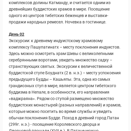
комплексов долины Катманду, и считается одним из
древнейших буддистских храмов в мире. Посещение
одного из центров тибетских беженцев и выставки-
продажи народных ремесел. Ночевка в гостинице.
День 02
Экскурсии: к древнему индуистскому храмовому
комплексу Пашупатинатх – месту поклонения индуистов.
Здесь можно осмотреть храм Шивы с великолепными
серебрянными воротами, увидеть множество садху –
странствующих святых. Экскурсии к величественной
буддистской ступе Боуднатх (2 в. н.э.) – месту успокоения
предыдущего Будды – Кашьяпы. Эта, одна из самых
грандиозных ступ в мире, является центром тибетского
буддизма в Непале, в особенности, его направления
«ваджраяна». Рядом со ступой размещено множество
буддистских монастырей (разных направлений) и храмов,
которые можно посетить во время службы и увидеть
обычаи поклонения Будде. Поход в древний город Патан
(299г. н.э.) - посещение Королевского дворца и
Дворцовой площади (XVII в.). В Патане можно