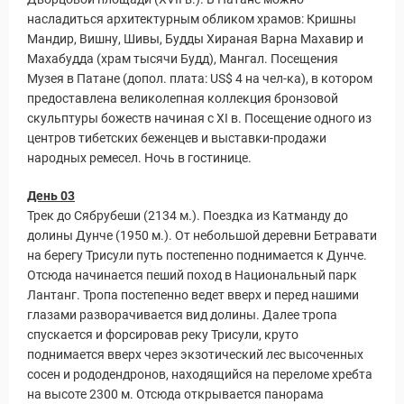
насладиться архитектурным обликом храмов: Кришны
Мандир, Вишну, Шивы, Будды Хираная Варна Махавир и
Махабудда (храм тысячи Будд), Мангал. Посещения
Музея в Патане (допол. плата: US$ 4 на чел-ка), в котором
предоставлена великолепная коллекция бронзовой
скульптуры божеств начиная с XI в. Посещение одного из
центров тибетских беженцев и выставки-продажи
народных ремесел. Ночь в гостинице.
День 03
Трек до Сябрубеши (2134 м.). Поездка из Катманду до
долины Дунче (1950 м.). От небольшой деревни Бетравати
на берегу Трисули путь постепенно поднимается к Дунче.
Отсюда начинается пеший поход в Национальный парк
Лантанг. Тропа постепенно ведет вверх и перед нашими
глазами разворачивается вид долины. Далее тропа
спускается и форсировав реку Трисули, круто
поднимается вверх через экзотический лес высоченных
сосен и рододендронов, находящийся на переломе хребта
на высоте 2300 м. Отсюда открывается панорама