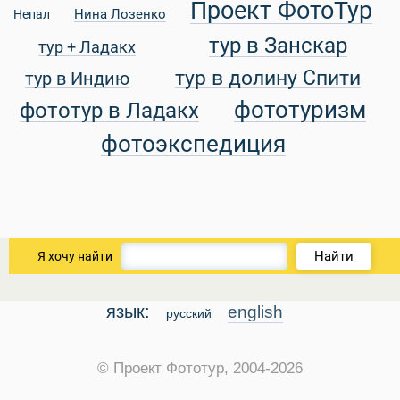
Проект ФотоТур
Нина Лозенко
Непал
тур в Занскар
тур + Ладакх
тур в долину Спити
тур в Индию
фототуризм
фототур в Ладакх
фотоэкспедиция
Найти
Я хочу найти
язык:
english
русский
© Проект Фототур, 2004-2026