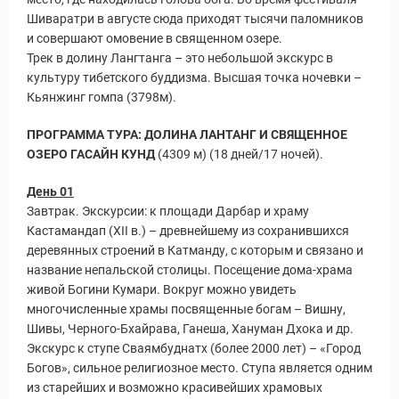
Шиваратри в августе сюда приходят тысячи паломников
и совершают омовение в священном озере.
Трек в долину Лангтанга – это небольшой экскурс в
культуру тибетского буддизма. Высшая точка ночевки –
Кьянжинг гомпа (3798м).
ПРОГРАММА ТУРА: ДОЛИНА ЛАНТАНГ И СВЯЩЕННОЕ
ОЗЕРО ГАСАЙН КУНД
(4309 м) (18 дней/17 ночей).
День 01
Завтрак. Экскурсии: к площади Дарбар и храму
Кастамандап (XII в.) – древнейшему из сохранившихся
деревянных строений в Катманду, с которым и связано и
название непальской столицы. Посещение дома-храма
живой Богини Кумари. Вокруг можно увидеть
многочисленные храмы посвященные богам – Вишну,
Шивы, Черного-Бхайрава, Ганеша, Хануман Дхока и др.
Экскурс к ступе Сваямбуднатх (более 2000 лет) – «Город
Богов», сильное религиозное место. Ступа является одним
из старейших и возможно красивейших храмовых