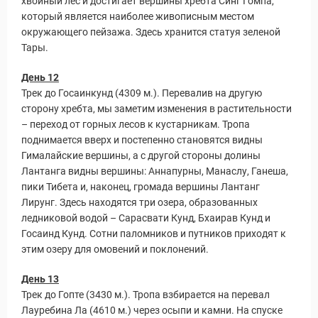
хвойный лес и достигает вершины хребта Синг Гомпа,
который является наиболее живописным местом
окружающего пейзажа. Здесь хранится статуя зеленой
Тары.
День 12
Трек до Госаинкунд (4309 м.). Перевалив на другую
сторону хребта, мы заметим изменения в растительности
– переход от горных лесов к кустарникам. Тропа
поднимается вверх и постепенно становятся видны
Гималайские вершины, а с другой стороны долины
Лантанга видны вершины: Аннапурны, Манаслу, Ганеша,
пики Тибета и, наконец, громада вершины Лантанг
Лирунг. Здесь находятся три озера, образованных
ледниковой водой – Сарасвати Кунд, Бхаирав Кунд и
Госаинд Кунд. Сотни паломников и путников приходят к
этим озеру для омовений и поклонений.
День 13
Трек до Гопте (3430 м.). Тропа взбирается на перевал
Лауребина Ла (4610 м.) через осыпи и камни. На спуске