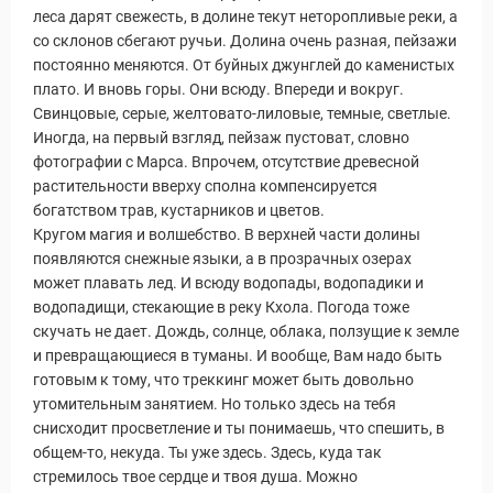
леса дарят свежесть, в долине текут неторопливые реки, а
со склонов сбегают ручьи. Долина очень разная, пейзажи
постоянно меняются. От буйных джунглей до каменистых
плато. И вновь горы. Они всюду. Впереди и вокруг.
Свинцовые, серые, желтовато-лиловые, темные, светлые.
Иногда, на первый взгляд, пейзаж пустоват, словно
фотографии с Марса. Впрочем, отсутствие древесной
растительности вверху сполна компенсируется
богатством трав, кустарников и цветов.
Кругом магия и волшебство. В верхней части долины
появляются снежные языки, а в прозрачных озерах
может плавать лед. И всюду водопады, водопадики и
водопадищи, стекающие в реку Кхола. Погода тоже
скучать не дает. Дождь, солнце, облака, ползущие к земле
и превращающиеся в туманы. И вообще, Вам надо быть
готовым к тому, что треккинг может быть довольно
утомительным занятием. Но только здесь на тебя
снисходит просветление и ты понимаешь, что спешить, в
общем-то, некуда. Ты уже здесь. Здесь, куда так
стремилось твое сердце и твоя душа. Можно