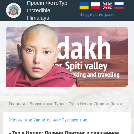
Проект ФотоТур
Incredible
Вход и регистрация
Himalaya
Главная
Бюджетные Туры
Тур в Непал: Долина Лантанг и священное озеро Гасайн Кунд.
Жизнь - как Удивительное Путешествие.
«Тур в Непал: Долина Лантанг и священное