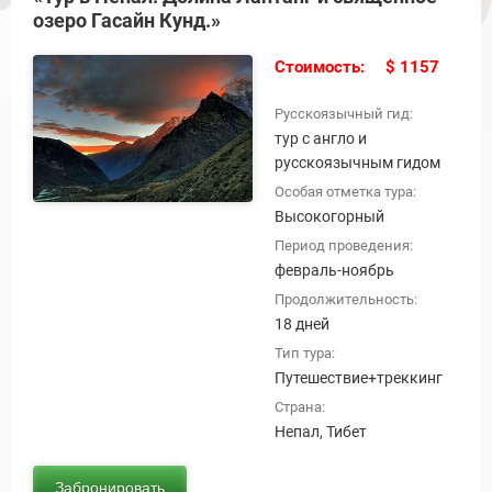
озеро Гасайн Кунд.»
Стоимость:
$ 1157
Русскоязычный гид:
тур с англо и
русскоязычным гидом
Особая отметка тура:
Высокогорный
Период проведения:
февраль-ноябрь
Продолжительность:
18 дней
Тип тура:
Путешествие+треккинг
Страна:
Непал, Тибет
ы и Туры
Забронировать