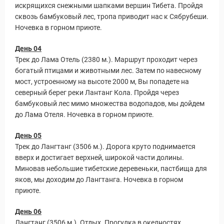
искрящихся снежными шапками вершин Тибета. Пройдя
сквозь бамбуковый лес, тропа приводит нас к Сябрубеши.
Ночевка в горном приюте.
День 04
Трек до Лама Отель (2380 м.). Маршрут проходит через
богатый птицами и животными лес. Затем по навесному
мост, устроенному на высоте 2000 м, Вы попадете на
северный берег реки Лантанг Кола. Пройдя через
Статьи
бамбуковый лес мимо множества водопадов, мы дойдем
до Лама Отеля. Ночевка в горном приюте.
День 05
Трек до Лангтанг (3506 м.). Дорога круто поднимается
вверх и достигает верхней, широкой части долины.
Миновав небольшие тибетские деревеньки, пастбища для
яков, мы доходим до Лангтанга. Ночевка в горном
приюте.
День 06
Лангтанг (3506 м.). Отдых. Прогулка в окелностях