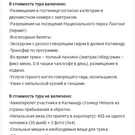
В стоимость тура включено:
-Размещение в гостинице согласно категории в
Путеводитель по Инд
двухместном номере с завтраком.
-Разрешение на посещение Национального парка Лантанг
(пермит) .
-Все входные билеты.
-Экскурсии с русско-говорящим гидом в долине Катманду.
-Трансфер по программе.
-Во время трека – полный пансион (завтрак/обед/ужин –
фикс меню, 3/4 чашки чая/кофе в день), размещение в
лоджах.
-Услуги горного англо-говорящего гида, носильщиков.
-Ужин с непальской кухней и танцами.
В стоимость тура не включено:
-Авиаперелет участника в Катманду столицу Непала из
страны пребывания и обратно.
-
Непальская виза (по прилету в аэропорту): 40$ на одного
человека (30 дней) + 2 фото (3х4).
-Спальные мешки и необходимые вещи для трека.