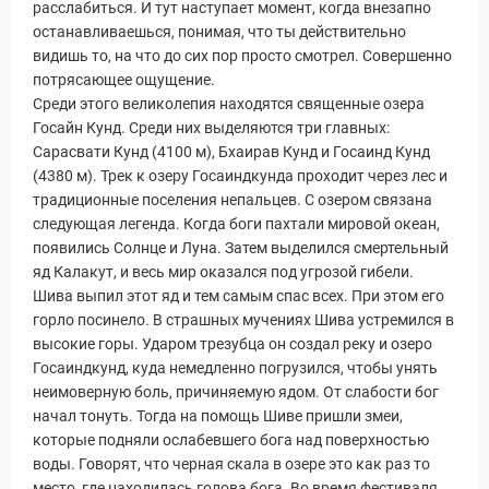
расслабиться. И тут наступает момент, когда внезапно
останавливаешься, понимая, что ты действительно
видишь то, на что до сих пор просто смотрел. Совершенно
потрясающее ощущение.
Среди этого великолепия находятся священные озера
Госайн Кунд. Среди них выделяются три главных:
Сарасвати Кунд (4100 м), Бхаирав Кунд и Госаинд Кунд
(4380 м). Трек к озеру Госаиндкунда проходит через лес и
традиционные поселения непальцев. С озером связана
следующая легенда. Когда боги пахтали мировой океан,
появились Солнце и Луна. Затем выделился смертельный
яд Калакут, и весь мир оказался под угрозой гибели.
Шива выпил этот яд и тем самым спас всех. При этом его
горло посинело. В страшных мучениях Шива устремился в
высокие горы. Ударом трезубца он создал реку и озеро
Госаиндкунд, куда немедленно погрузился, чтобы унять
неимоверную боль, причиняемую ядом. От слабости бог
начал тонуть. Тогда на помощь Шиве пришли змеи,
которые подняли ослабевшего бога над поверхностью
воды. Говорят, что черная скала в озере это как раз то
место, где находилась голова бога. Во время фестиваля