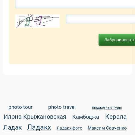
Забронироват
photo tour
photo travel
Бюджетные Туры
Керала
Илона Крыжановская
Камбоджа
Ладакх
Ладак
Максим Савченко
Ладакх фото