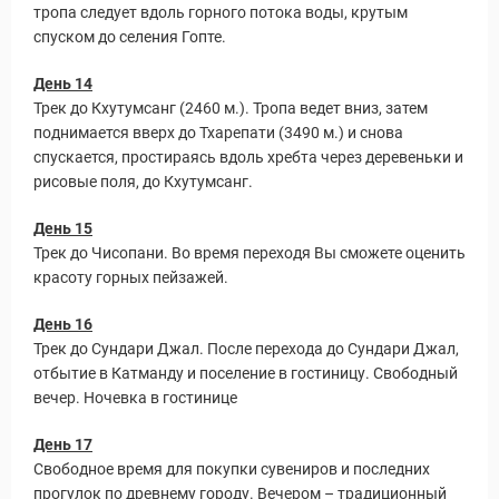
тропа следует вдоль горного потока воды, крутым
спуском до селения Гопте.
День 14
Трек до Кхутумсанг (2460 м.). Тропа ведет вниз, затем
поднимается вверх до Тхарепати (3490 м.) и снова
спускается, простираясь вдоль хребта через деревеньки и
рисовые поля, до Кхутумсанг.
День 15
Трек до Чисопани. Во время переходя Вы сможете оценить
красоту горных пейзажей.
День 16
Трек до Сундари Джал. После перехода до Сундари Джал,
отбытие в Катманду и поселение в гостиницу. Свободный
вечер. Ночевка в гостинице
День 17
Свободное время для покупки сувениров и последних
прогулок по древнему городу. Вечером – традиционный