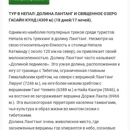
ТУР В НЕПАЛ: ДОЛИНА ЛАНТАНГ И СВЯЩЕННОЕ ОЗЕРО
ГАСАЙН КУНД (4309 м) (18 дней/17 ночей).
Одним из наиболее популярных треков среди туристов
Непала есть треккинг в долину Лангтанг. Несмотря на
свою относительную близость к столице Непала
Катманду ( около 120 км на север), он привлекает своей
малонаселенностью. Долину Лангтанг часто называют
«Долиной ледников». Это узкая долина, расположенная к
югу от границы с Тибетом, ограниченная главным
Гималайским хребтом, на севере с вершиной Лангтанг
Лирунг (7246 м.), на юге более низким хребтом с
вершинами Ганг Чхемпо (6388 м.) и Найа Кангри (5846), а
на востоке ее загораживает вершина Доржи Лакпа (6966
м.). Эта высокогорная территория населена тамангами,
Новости и Отчеты
чья культура и образ жизни во многом схожи с
тибетскими.
Долина Лангтанг очень живописное место, где
заснеженные вершины гор упираются в небо, сосновые