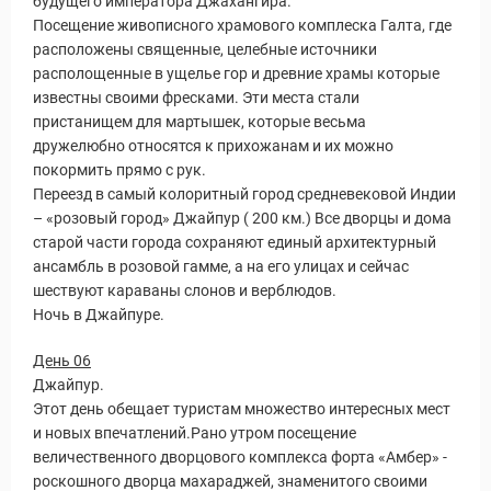
будущего императора Джахангира.
Посещение живописного храмового комплеска Галта, где
расположены священные, целебные источники
располощенные в ущелье гор и древние храмы которые
известны своими фресками. Эти места стали
пристанищем для мартышек, которые весьма
дружелюбно относятся к прихожанам и их можно
покормить прямо с рук.
Переезд в самый колоритный город средневековой Индии
– «розовый город» Джайпур ( 200 км.) Все дворцы и дома
старой части города сохраняют единый архитектурный
ансамбль в розовой гамме, а на его улицах и сейчас
шествуют караваны слонов и верблюдов.
Ночь в Джайпуре.
День 06
Джайпур.
Этот день обещает туристам множество интересных мест
и новых впечатлений.Рано утром посещение
величественного дворцового комплекса форта «Амбер» -
роскошного дворца махараджей, знаменитого своими