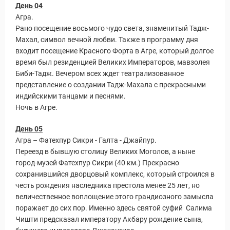
День 04
Агра.
Рано посещение восьмого чудо света, знаменитый Тадж-
Махал, символ вечной любви. Также в программу дня
входит посещение Красного Форта в Агре, который долгое
время был резиденцией Великих Императоров, мавзолея
Биби-Тадж. Вечером всех ждет театрализованное
представление о создании Тадж-Махала с прекрасными
индийскими танцами и песнями.
Ночь в Агре.
День 05
Агра – Фатехпур Сикри - Галта - Джайпур.
Переезд в бывшую столицу Великих Моголов, а ныне
город-музей Фатехпур Сикри (40 км.) Прекрасно
сохранившийся дворцовый комплекс, который строился в
честь рождения наследника престола менее 25 лет, но
величественное воплощение этого грандиозного замысла
поражает до сих пор. Именно здесь святой суфий Салима
Чишти предсказал императору Акбару рождение сына,