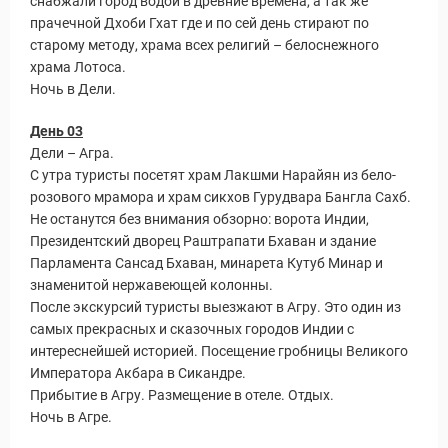
снабжали город водой в древние времена, а так же
прачечной Дхоби Гхат где и по сей день стирают по
старому методу, храма всех религий – белоснежного
храма Лотоса.
Ночь в Дели.
День 03
Дели – Агра.
С утра туристы посетят храм Лакшми Нарайян из бело-
розового мрамора и храм сикхов Гурудвара Бангла Сахб.
Не останутся без внимания обзорно: ворота Индии,
Президентский дворец Раштрапати Бхаван и здание
Парламента Сансад Бхаван, минарета Кутуб Минар и
знаменитой нержавеющей колонны.
После экскурсий туристы выезжают в Агру. Это один из
самых прекрасных и сказочных городов Индии с
интереснейшей историей. Посещение гробницы Великого
Императора Акбара в Сикандре.
Прибытие в Агру. Размещение в отеле. Отдых.
Ночь в Агре.