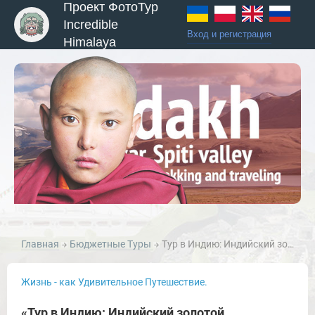
Проект ФотоТур
Incredible
Вход и регистрация
Himalaya
Главная
Бюджетные Туры
Тур в Индию: Индийский золотой треугольник.
Жизнь - как Удивительное Путешествие.
«Тур в Индию: Индийский золотой