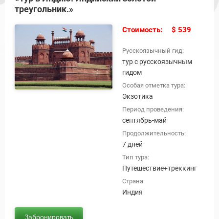
треугольник.»
Стоимость:
$ 539
Русскоязычный гид:
тур с русскоязычным
гидом
Особая отметка тура:
Экзотика
Период проведения:
сентябрь-май
ы и Туры
Продолжительность:
7 дней
Тип тура:
Путешествие+треккинг
Страна:
Индия
Забронировать