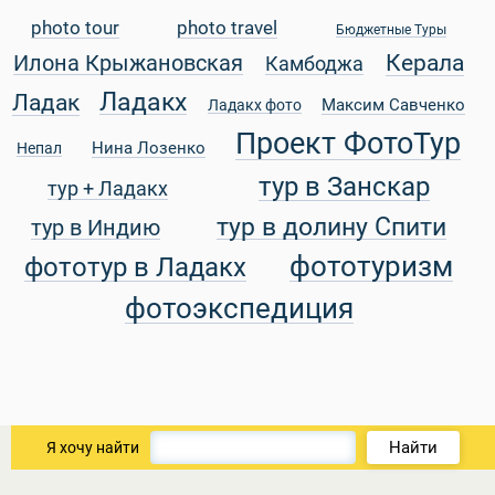
photo tour
photo travel
Бюджетные Туры
 Service Дахаб
Керала
Илона Крыжановская
Камбоджа
Ладакх
Ладак
Максим Савченко
Ладакх фото
Проект ФотоТур
Нина Лозенко
Непал
тур в Занскар
тур + Ладакх
тур в долину Спити
тур в Индию
фототуризм
фототур в Ладакх
фотоэкспедиция
Найти
Я хочу найти