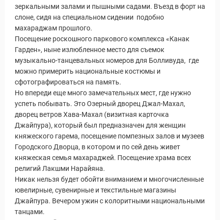
зеркальными залами и пышными садами. Въезд в форт на
Статьи
слоне, сидя на специальном сидении подобно
махараджам прошлого.
Посещение роскошного паркового комплекса «Канак
Гарден», ныне излюбленное место для съемок
музыкально-танцевальных номеров для Болливуда, где
можно примерить национальные костюмы и
сфотографироваться на память.
Но впереди еще много замечательных мест, где нужно
успеть побывать. Это Озерный дворец Джал-Махал,
дворец ветров Хава-Махал (визитная карточка
Джайпура), который был предназначен для женщин
княжеского гарема, посещение помпезных залов и музеев
Городского Дворца, в котором и по сей день живет
княжеская семья махараджей. Посещение храма всех
религий Лакшми Нарайяна.
Никак нельзя будет обойти вниманием и многочисленные
уальные Туры
ювелирные, сувенирные и текстильные магазины
Джайпура. Вечером ужин с колоритными национальными
танцами.