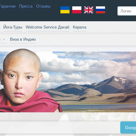
Гарантии
Пресса
Отзывы
Йога-Туры
Welcome Service Дахаб
Керала
и
Виза в Индию
Goog