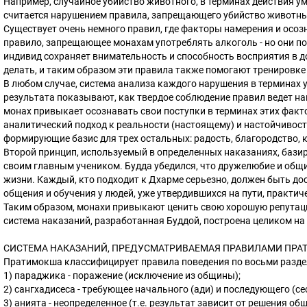
Например, случайное убийство животного, в терминах действия ума
считается нарушением правила, запрещающего убийство животны
Существует очень немного правил, где факторы намерения и осозн
правило, запрещающее монахам употреблять алкоголь - но они поч
индивид сохраняет внимательность и способность восприятия в д
делать, и таким образом эти правила также помогают тренировке
В любом случае, система анализа каждого нарушения в терминах у
результата показывают, как твердое соблюдение правил ведет н
монах привыкает осознавать свои поступки в терминах этих факто
аналитический подход к реальности (настоящему) и настойчивост
формирующие базис для трех остальных: радость, благородство, 
Второй принцип, используемый в определенных наказаниях, базир
своим главным учеником. Будда убедился, что дружелюбие и общ
жизни. Каждый, кто подходит к Дхарме серьезно, должен быть до
общения и обучения у людей, уже утвердившихся на пути, практич
Таким образом, монахи привыкают ценить свою хорошую репутаци
система наказаний, разработанная Буддой, построена целиком на
СИСТЕМА НАКАЗАНИЙ, ПРЕДУСМАТРИВАЕМАЯ ПРАВИЛАМИ ПР
Пратимокша классифицирует правила поведения по восьми разде
1) параджика - поражение (исключение из общины);
2) сангхадисеса - требующее начального (ади) и последующего (с
3) анията - неопределенное (т.е. результат зависит от решения об