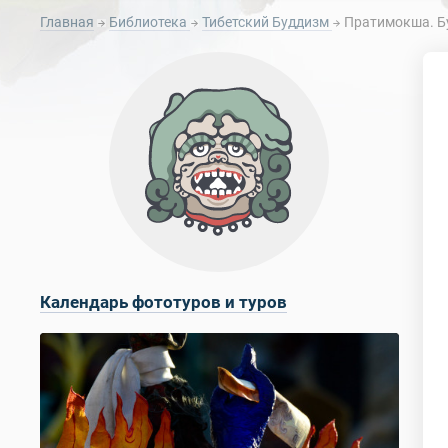
Главная
Библиотека
Тибетский Буддизм
Пратимокша. Б
Календарь фототуров и туров