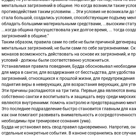
ментальных загрязнений в общине. Но когда возникли такие усло
противодействия таким условиям. .. Эти условия не возникали до 
стала большой, создались условия, способствующие подъему мент
обладать большими материальными средствами, ...высоким статус
...когда община просуществовала уже долгое время, ... тогда со
загрязнений в общине."
Таким образом, правила сами по себе не были причиной дегенера
ментальных загрязнений, не были сами по себе загрязнениями. С
монахов возможность действовать на основе их загрязнений, и пра
условий - должны были соответственно усложниться.
Устанавливая правила поведения, Будда обосновывал необходимо
для мира в сангхе, для воздержания от бесстыдства, для удобств
загрязнений, относящихся к прошлой жизни, для предупреждения 
поднятия веры в неверующих, для возрастания верующих, для утв
Эти причины распадаются на три типа. Первые два являются внеш
собственно сангхи и воспитывать и защищать веру среди мирских
являются внутренними: помочь контролю и предотвращению мент
Это последнее подразделение быстро становится главным для каж
как они помогают развивать внимательность и сосредоточенность
необходимы при тренировке сознания (ума).
Будда не установил весь свод правил одновременно. Напротив, он
отдельные конкретные события. В каноне сохранились все случаи