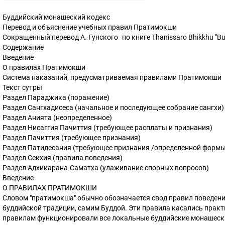
Буддийский монашеский кодекс
Перевод и объяснение учебных правил Пратимокши
Сокращенный перевод А. Гунского по книге Thanissaro Bhikkhu "Budd
Содержание
Введение
О правилах Пратимокши
Система наказаний, предусматриваемая правилами Пратимокши
Текст сутры
Раздел Параджика (поражение)
Раздел Сангхадисеса (начальное и последующее собрание сангхи
Раздел Анията (неопределенное)
Раздел Нисаггия Пачиттия (требующее расплаты и признания)
Раздел Пачиттия (требующее признания)
Раздел Патидесания (требующее признания /определенной форм
Раздел Секхия (правила поведения)
Раздел Адхикарана-Саматха (улаживание спорных вопросов)
Введение
О ПРАВИЛАХ ПРАТИМОКШИ
Словом "пратимокша" обычно обозначается свод правил поведени
буддийской традиции, самим Буддой. Эти правила касались практ
правилам функционировали все локальные буддийские монашески