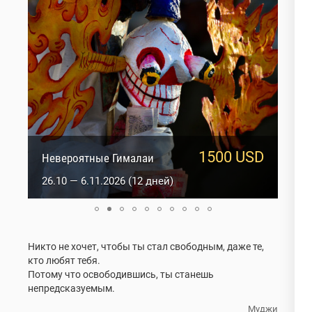
1500 USD
950 USD
Сакральный Ладакх
Невероятные Гималаи
5.10 — 14.10.2026 (10 дней)
26.10 — 6.11.2026 (12 дней)
Никто не хочет, чтобы ты стал свободным, даже те,
кто любят тебя.
Потому что освободившись, ты станешь
непредсказуемым.
Муджи