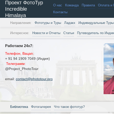
Проект ФотоТур
О нас
Команда
Правила
Оплата и 
Incredible
Контакты
Himalaya
Направления:
Фототуры и Туры
Ладакх
Индивидуальные Туры
Интересное:
Новости и Отчеты
Статьи
Путеводитель по Инди
Работаем 24х7:
Телефон, Вацап:
+ 91 94 1909 7049 (Индия)
Телеграмм:
@Project_PhotoTour
email:
contact@phototour.pro
Библиотека
Фотогалерея
Что такое фототур?