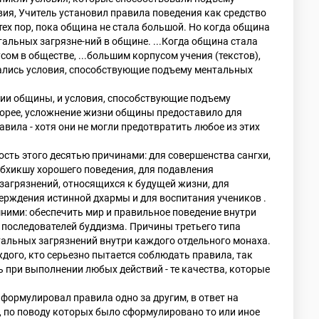
вия, Учитель установил правила поведения как средство
тех пор, пока община не стала большой. Но когда община
альных загрязне-ний в общине. ...Когда община стала
ом в обществе, ...большим корпусом учения (текстов),
здались условия, способствующие подъему ментальных
ции общины, и условия, способствующие подъему
корее, усложнение жизни общины предоставило для
вила - хотя они не могли предотвратить любое из этих
сть этого десятью причинами: для совершенства сангхи,
а бхикшу хорошего поведения, для подавления
загрязнений, относящихся к будущей жизни, для
ерждения истинной дхармы и для воспитания учеников .
ними: обеспечить мир и правильное поведение внутри
 последователей буддизма. Причины третьего типа
альных загрязнений внутри каждого отдельного монаха.
дого, кто серьезно пытается соблюдать правила, так
 при выполнении любых действий - те качества, которые
 формулировал правила одно за другим, в ответ на
, по поводу которых было сформулировано то или иное