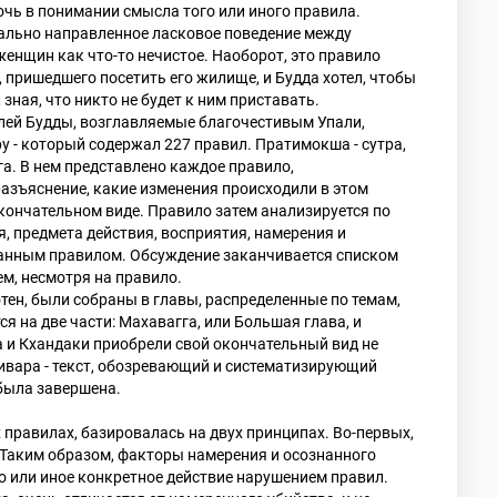
очь в понимании смысла того или иного правила.
ально направленное ласковое поведение между
енщин как что-то нечистое. Наоборот, это правило
 пришедшего посетить его жилище, и Будда хотел, чтобы
зная, что никто не будет к ним приставать.
елей Будды, возглавляемые благочестивым Упали,
у - который содержал 227 правил. Пратимокша - сутра,
га. В нем представлено каждое правило,
азъяснение, какие изменения происходили в этом
окончательном виде. Правило затем анализируется по
, предмета действия, восприятия, намерения и
данным правилом. Обсуждение заканчивается списком
ем, несмотря на правило.
тен, были собраны в главы, распределенные по темам,
на две части: Махавагга, или Большая глава, и
а и Кхандаки приобрели свой окончательный вид не
аривара - текст, обозревающий и систематизирующий
была завершена.
правилах, базировалась на двух принципах. Во-первых,
 Таким образом, факторы намерения и осознанного
о или иное конкретное действие нарушением правил.