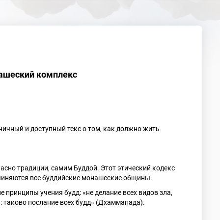
ашеский комплекс
ничный и доступный текс о том, как должно жить
асно традиции, самим Буддой. Этот этический кодекс
дчиняются все буддийские монашеские общины.
 принципы учения будд: «не делание всех видов зла,
а: таково послание всех будд» (Дхаммапада).