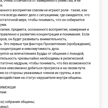
, очень отличается от намеренного убийства, и не
х.
анного восприятия совсем не играют роли - такие, как
ти всегда имеют дело с ситуациями, где ожидается, что
остаточной мере, чтобы понимать, что он собирается
 ума.
силия, предмета, осознанного восприятия, намерения и
аправленно к развитию концентрации и понимания. Если
ров, он будет развивать внимательность,
ь. Это первые три фактора Просветления (пробуждения),
концентрация и невозмутимость духа.
уется на впечатлениях Будды от общения с Анандой,
ительность чрезвычайно необходимы в религиозной
статочно мудрым, чтобы понимать, что без возможности
ески невозможно добиться прогресса и на своем пути.
ю со стороны уважаемых членов их группы, и вся
 воздействии на статус нарушителя внутри общины.
АТИМОКШИ
лам:
еса) собрания общины;
щины);