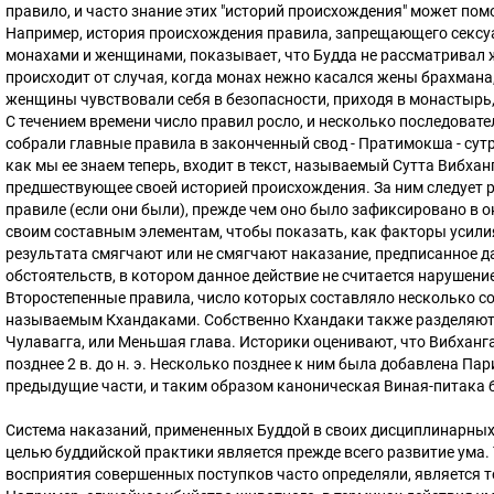
правило, и часто знание этих "историй происхождения" может пом
Например, история происхождения правила, запрещающего сексу
монахами и женщинами, показывает, что Будда не рассматривал ж
происходит от случая, когда монах нежно касался жены брахмана,
женщины чувствовали себя в безопасности, приходя в монастырь, 
С течением времени число правил росло, и несколько последоват
собрали главные правила в законченный свод - Пратимокша - сутр
как мы ее знаем теперь, входит в текст, называемый Сутта Вибхан
предшествующее своей историей происхождения. За ним следует р
правиле (если они были), прежде чем оно было зафиксировано в 
своим составным элементам, чтобы показать, как факторы усилия
результата смягчают или не смягчают наказание, предписанное 
обстоятельств, в котором данное действие не считается нарушени
Второстепенные правила, число которых составляло несколько со
называемым Кхандаками. Собственно Кхандаки также разделяются 
Чулавагга, или Меньшая глава. Историки оценивают, что Вибханг
позднее 2 в. до н. э. Несколько позднее к ним была добавлена П
предыдущие части, и таким образом каноническая Виная-питака 
Система наказаний, примененных Буддой в своих дисциплинарных 
целью буддийской практики является прежде всего развитие ума.
восприятия совершенных поступков часто определяли, является т