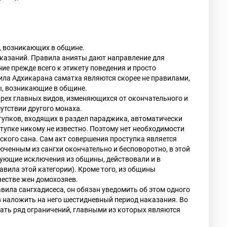
в, возникающих в общине.
казаний. Правила анияты дают направление для
е прежде всего к этикету поведения и просто
ила Адхикарана саматха являются скорее не правилами,
ы, возникающие в общине.
ырех главных видов, изменяющихся от окончательного и
сутствии другого монаха.
тупков, входящих в раздел параджика, автоматически
тупке никому не известно. Поэтому нет необходимости
кого сана. Сам акт совершения проступка является
ченным из сангхи окончательно и бесповоротно, в этой
ебующие исключения из общины, действовали и в
вила этой категории). Кроме того, из общины
честве жен домохозяев.
вила сангхадисеса, он обязан уведомить об этом одного
в наложить на него шестидневный период наказания. Во
дать ряд ограничений, главными из которых являются