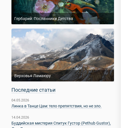
Гербарий: Посланники Детства
Верховья Ламаюру
Последние статьи
04.05.2026
Линка в Танце Цам: тело препятствия, но не зло.
14.04.2026
Буддийская мистерия Спитук Густор (Pethub Gustor),