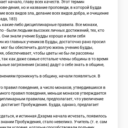
чает начало, главу всех качеств. Этот термин
ове-дения, но и название проповеди, в которой Будда
ие всех видов зла, делание всех видов добра, и очищение
ада, 183)
 какие-либо дисциплинарные правила. Все монахи,
ло - были людьми высоких личных достижений, тех, кто
 Они знали учение Будды хорошо и вели себя
дин из главных учеников Будды, достаточно рано просил
л мог бы обеспечить долгую жизнь учению Будды,
я, обеспечивает, чтобы цветы не бы-ли рассеяны
о, так как даже самые отсталые члены общины в то время
ные загрязнения (асава) дадут о себе знать в общине,
знениям проникнуть в общину, начали появляться. В
о правил поведения, а число монахов, утвердившихся в
 много правил поведения, меньше монахов утверждается
сциплинарным правилам, предполагает, что увеличение
 достигает Пробуждения. Будда, однако, предлагает
ждаться, и истинная Дхарма начала исчезать, появилось
знании Пробуждения, стало невелико. Учитель (т. е. сам
озникли условия, которые способствовали подъему