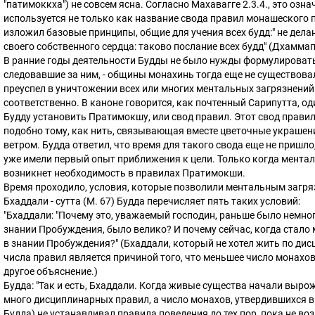
"патимоккха") не совсем ясна. Согласно Махавагге 2.3.4., это озна
используется не только как название свода правил монашеского п
изложил базовые принципы, общие для учения всех будд:" не делан
своего собственного сердца: таково послание всех будд" (Дхаммап
В ранние годы деятельности Будды не было нужды формулировать
следовавшие за ним, - общины монахинь тогда еще не существова
преуспел в уничтожении всех или многих ментальных загрязнений.
соответственно. В каноне говорится, как почтенный Сарипутта, о
Будду установить Пратимокшу, или свод правил. Этот свод прави
подобно тому, как нить, связывающая вместе цветочные украшени
ветром. Будда ответил, что время для такого свода еще не пришл
уже имели первый опыт приближения к цели. Только когда менталь
возникнет необходимость в правилах Пратимокши.
Время проходило, условия, которые позволили ментальным загря
Бхаддали - сутта (М. 67) Будда перечисляет пять таких условий:
"Бхаддали: "Почему это, уважаемый господин, раньше было немног
знании Пробуждения, было велико? И почему сейчас, когда стало
в знании Пробуждения?" (Бхаддали, который не хотел жить по ди
числа правил является причиной того, что меньшее число монахов
другое объяснение.)
Будда: "Так и есть, Бхаддали. Когда живые существа начали выро
много дисциплинарных правил, а число монахов, утвердившихся в 
Будда) не устанавливал правила поведения до тех пор, пока не в