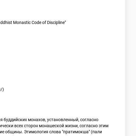
hist Monastic Code of Discipline"
)
ы/)
я буддийских монахов, установленный, согласно
ически всех сторон монашеской жизни, согласно этим
е общины. Этимология слова "пратимокша" (пали