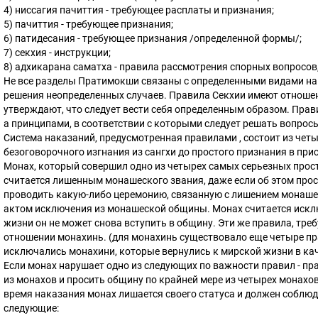
4) ниссагия пачиттия - требующее расплаты и признания;
5) пачиттия - требующее признания;
6) патидесания - требующее признания /определенной формы/;
7) секхия - инструкции;
8) адхикарана саматха - правила рассмотрения спорных вопросо
Не все разделы Пратимокши связаны с определенными видами на
решения неопределенных случаев. Правила Секхии имеют отношени
утверждают, что следует вести себя определенным образом. Прав
а принципами, в соответствии с которыми следует решать вопрос
Система наказаний, предусмотренная правилами , состоит из чет
безоговорочного изгнания из сангхи до простого признания в при
Монах, который совершил одно из четырех самых серьезных прос
считается лишенным монашеского звания, даже если об этом прос
проводить какую-либо церемонию, связанную с лишением монашес
актом исключения из монашеской общины. Монах считается исклю
жизни он не может снова вступить в общину. Эти же правила, тр
отношении монахинь. (для монахинь существовало еще четыре пра
исключались монахини, которые вернулись к мирской жизни в ка
Если монах нарушает одно из следующих по важности правил - пра
из монахов и просить общину по крайней мере из четырех монахо
время наказания монах лишается своего статуса и должен соблю
следующие: