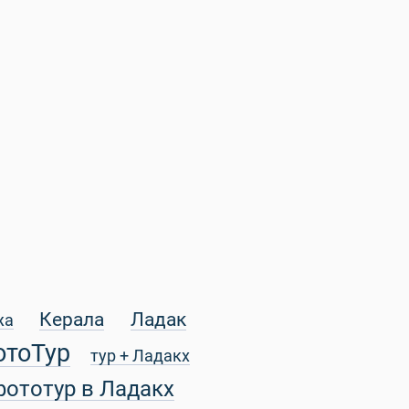
Керала
Ладак
жа
отоТур
тур + Ладакх
фототур в Ладакх