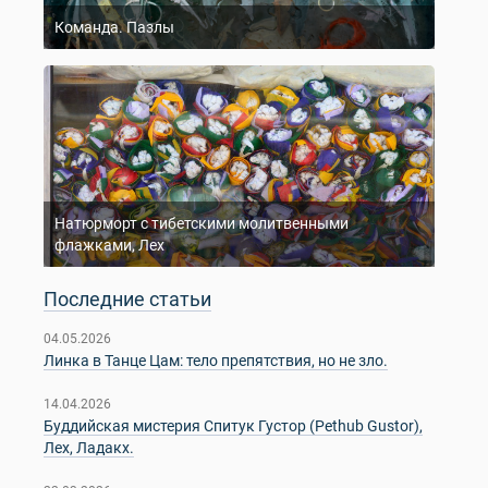
Команда. Пазлы
Натюрморт с тибетскими молитвенными
флажками, Лех
Последние статьи
04.05.2026
Линка в Танце Цам: тело препятствия, но не зло.
14.04.2026
Буддийская мистерия Спитук Густор (Pethub Gustor),
Лех, Ладакх.