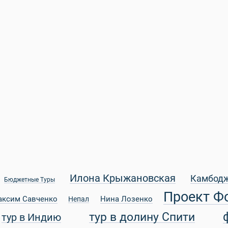
Илона Крыжановская
Камбод
Бюджетные Туры
Проект Ф
аксим Савченко
Нина Лозенко
Непал
тур в долину Спити
тур в Индию