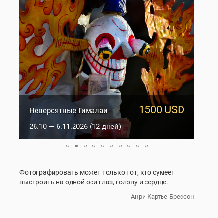
1500 USD
950 USD
Сакральный Ладакх
Невероятные Гималаи
5.10 — 14.10.2026 (10 дней)
26.10 — 6.11.2026 (12 дней)
Фотографировать может только тот, кто сумеет
выстроить на одной оси глаз, голову и сердце.
Анри Картье-Брессон