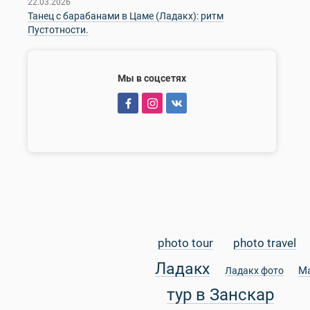
22.03.2026
Танец с барабанами в Цаме (Ладакх): ритм
Пустотности.
Мы в соцсетях
photo tour
photo travel
Ладакх
М
Ладакх фото
тур в Занскар