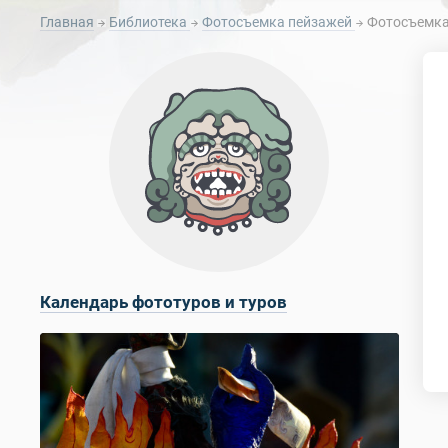
Главная
Библиотека
Фотосъемка пейзажей
Фотосъемка 
Календарь фототуров и туров