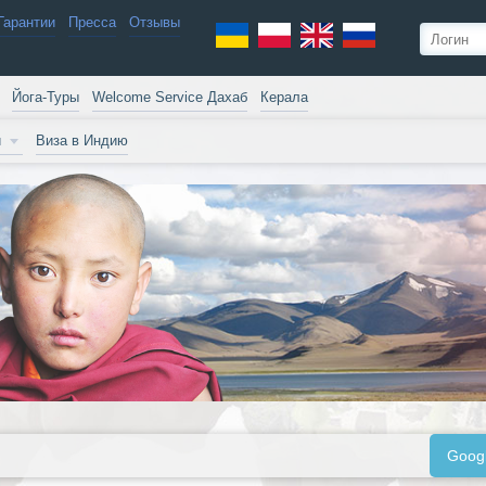
Гарантии
Пресса
Отзывы
Йога-Туры
Welcome Service Дахаб
Керала
и
Виза в Индию
Goog