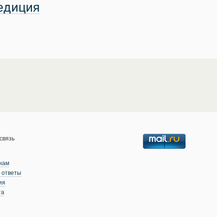
едиция
связь
нам
 ответы
ия
та