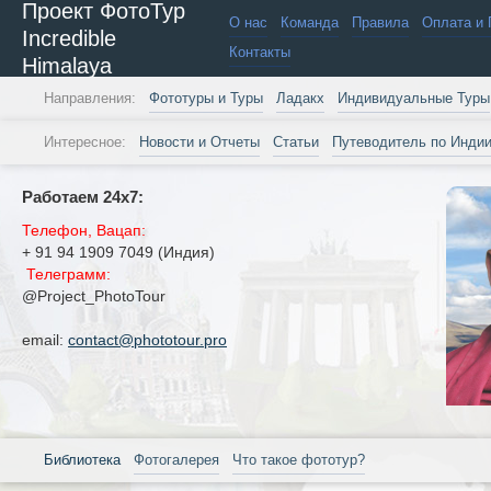
Проект ФотоТур
О нас
Команда
Правила
Оплата и 
Incredible
Контакты
Himalaya
Направления:
Фототуры и Туры
Ладакх
Индивидуальные Туры
Интересное:
Новости и Отчеты
Статьи
Путеводитель по Инди
Работаем 24х7:
Телефон, Вацап:
+ 91 94 1909 7049 (Индия)
Телеграмм:
@Project_PhotoTour
email:
contact@phototour.pro
Библиотека
Фотогалерея
Что такое фототур?