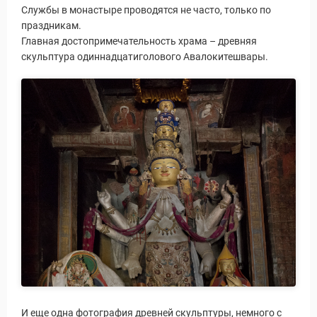
Службы в монастыре проводятся не часто, только по
праздникам.
Главная достопримечательность храма – древняя
скульптура одиннадцатиголового Авалокитешвары.
И еще одна фотография древней скульптуры, немного с