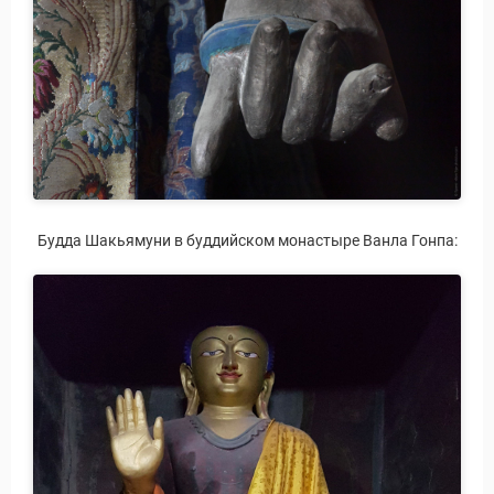
Будда Шакьямуни в буддийском монастыре Ванла Гонпа: