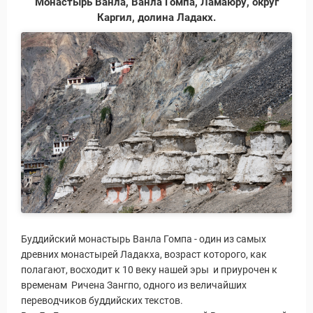
Монастырь Ванла, Ванла Гомпа, Ламаюру, округ
Каргил, долина Ладакх.
ы и Туры
Буддийский монастырь Ванла Гомпа - один из самых
древних монастырей Ладакха, возраст которого, как
полагают, восходит к 10 веку нашей эры и приурочен к
временам Ричена Зангпо, одного из величайших
переводчиков буддийских текстов.