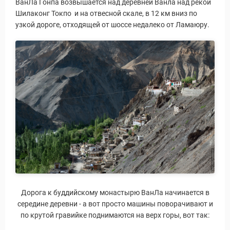
ВанЛа Гонпа возвышается над деревней Ванла над рекой
Шилаконг Токпо и на отвесной скале, в 12 км вниз по
узкой дороге, отходящей от шоссе недалеко от Ламаюру.
Дорога к буддийскому монастырю ВанЛа начинается в
середине деревни - а вот просто машины поворачивают и
по крутой гравийке поднимаются на верх горы, вот так: