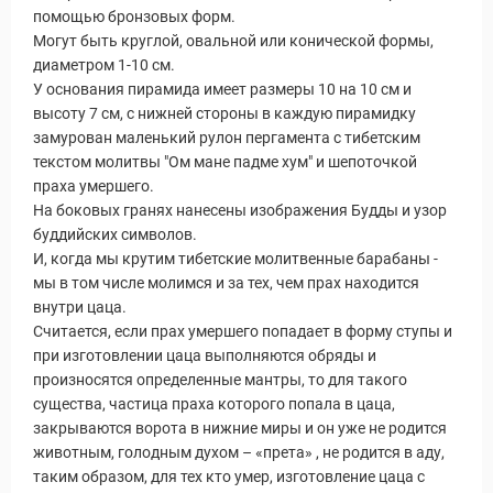
помощью бронзовых форм.
Могут быть круглой, овальной или конической формы,
диаметром 1-10 см.
У основания пирамида имеет размеры 10 на 10 см и
высоту 7 см, с нижней стороны в каждую пирамидку
замурован маленький рулон пергамента с тибетским
текстом молитвы "Ом мане падме хум" и шепоточкой
праха умершего.
На боковых гранях нанесены изображения Будды и узор
буддийских символов.
И, когда мы крутим тибетские молитвенные барабаны -
мы в том числе молимся и за тех, чем прах находится
внутри цаца.
Считается, если прах умершего попадает в форму ступы и
при изготовлении цаца выполняются обряды и
произносятся определенные мантры, то для такого
существа, частица праха которого попала в цаца,
закрываются ворота в нижние миры и он уже не родится
животным, голодным духом – «прета» , не родится в аду,
таким образом, для тех кто умер, изготовление цаца с