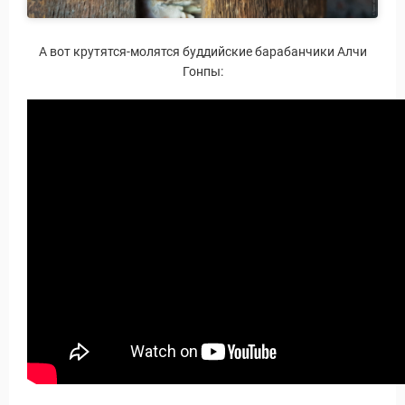
А вот крутятся-молятся буддийские барабанчики Алчи
Гонпы: