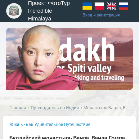
Проект ФотоТур
Incredible
Вход и регистрация
Himalaya
Главная
Путеводитель по Индии
Монастырь Ванла, Ванла Гомпа, Занскар, Индия.
Жизнь - как Удивительное Путешествие.
Буддийский монастырь Ванла, Ванла Гомпа,