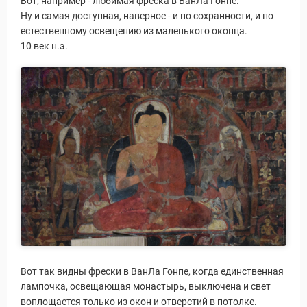
Вот, например - любимая фреска в ВанЛа Гонпе.
Ну и самая доступная, наверное - и по сохранности, и по
естественному освещению из маленького оконца.
10 век н.э.
Вот так видны фрески в ВанЛа Гонпе, когда единственная
лампочка, освещающая монастырь, выключена и свет
воплощается только из окон и отверстий в потолке.
Путеводитель по Инд