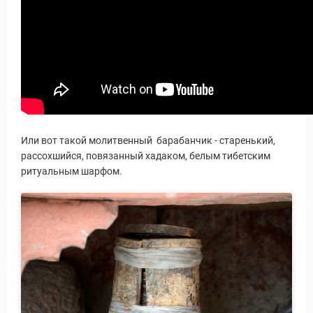
Или вот такой молитвенный барабанчик - старенький,
рассохшийся, повязанный хадаком, белым тибетским
ритуальным шарфом.
Виза в Индию