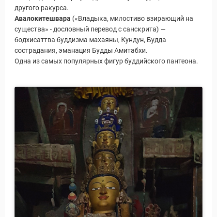
другого ракурса.
Авалокитешвара
(«Владыка, милостиво взирающий на
существа» - дословный перевод с санскрита) —
бодхисаттва буддизма махаяны, Кундун, Будда
сострадания, эманация Будды Амитабхи.
Одна из самых популярных фигур буддийского пантеона.