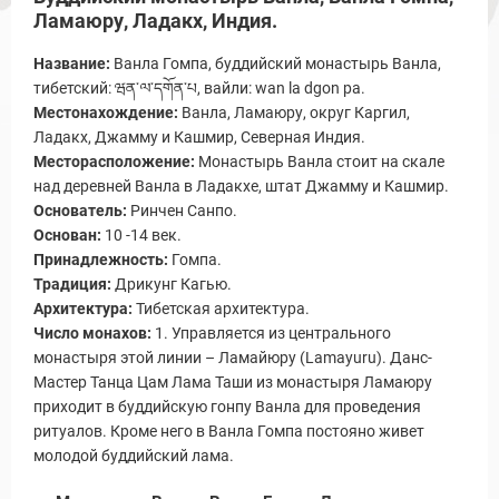
Ламаюру, Ладакх, Индия.
Название:
Ванла Гомпа, буддийский монастырь Ванла,
тибетский: ཝན་ལ་དགོན་པ, вайли: wan la dgon pa.
Местонахождение:
Ванла, Ламаюру, округ Каргил,
Ладакх, Джамму и Кашмир, Северная Индия.
Месторасположение:
Монастырь Ванла стоит на скале
над деревней Ванла в Ладакхе, штат Джамму и Кашмир.
Основатель:
Ринчен Санпо.
Основан:
10 -14 век.
Принадлежность:
Гомпа.
Традиция:
Дрикунг Кагью.
Архитектура:
Тибетская архитектура.
Число монахов:
1. Управляется из центрального
монастыря этой линии – Ламайюру (Lamayuru). Данс-
Мастер Танца Цам Лама Таши из монастыря Ламаюру
приходит в буддийскую гонпу Ванла для проведения
ритуалов. Кроме него в Ванла Гомпа постояно живет
молодой буддийский лама.