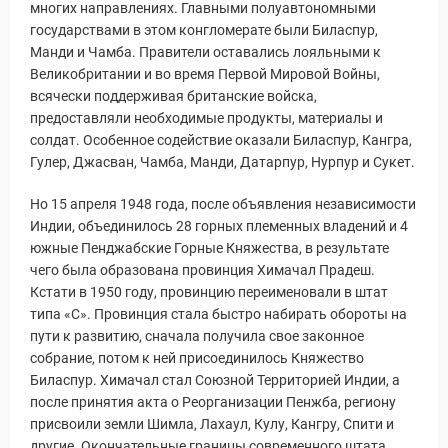
многих направлениях. Главными полуавтономными
государствами в этом конгломерате были Биласпур,
Манди и Чамба. Правители оставались лояльными к
Великобритании и во время Первой Мировой Войны,
всячески поддерживая британские войска,
предоставляли необходимые продукты, материалы и
солдат. Особенное содействие оказали Биласпур, Кангра,
Гулер, Джасван, Чамба, Манди, Датарпур, Нурпур и Сукет.
Но 15 апреля 1948 года, после объявления независимости
Индии, объединилось 28 горных племенных владений и 4
южные Пенджабские Горные Княжества, в результате
чего была образована провинция Химачал Прадеш.
Кстати в 1950 году, провинцию переименовали в штат
типа «С». Провинция стала быстро набирать обороты на
пути к развитию, сначала получила свое законное
собрание, потом к ней присоединилось Княжество
Биласпур. Химачал стал Союзной Территорией Индии, а
после принятия акта о Реорганизации Пенжба, региону
присвоили земли Шимла, Лахаул, Кулу, Кангру, Спити и
другие. Окончательные границы современного штата