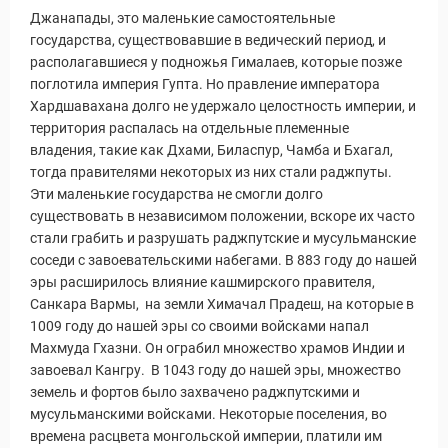
Джанапады, это маленькие самостоятельные
государства, существовавшие в ведический период, и
располагавшиеся у подножья Гималаев, которые позже
поглотила империя Гупта. Но правление императора
Хардшавахана долго не удержало целостность империи, и
территория распалась на отдельные племенные
владения, такие как Дхами, Биласпур, Чамба и Бхагал,
тогда правителями некоторых из них стали раджпуты.
Эти маленькие государства не смогли долго
существовать в независимом положении, вскоре их часто
стали грабить и разрушать раджпутские и мусульманские
соседи с завоевательскими набегами. В 883 году до нашей
эры расширилось влияние кашмирского правителя,
Санкара Вармы, на земли Химачал Прадеш, на которые в
1009 году до нашей эры со своими войсками напал
Махмуда Гхазни. Он ограбил множество храмов Индии и
завоевал Кангру. В 1043 году до нашей эры, множество
земель и фортов было захвачено раджпутскими и
мусульманскими войсками. Некоторые поселения, во
времена расцвета монгольской империи, платили им