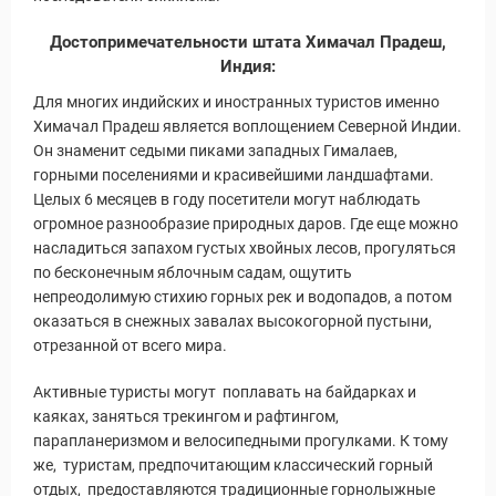
Достопримечательности штата Химачал Прадеш,
Индия:
Для многих индийских и иностранных туристов именно
Химачал Прадеш является воплощением Северной Индии.
Он знаменит седыми пиками западных Гималаев,
горными поселениями и красивейшими ландшафтами.
Целых 6 месяцев в году посетители могут наблюдать
огромное разнообразие природных даров. Где еще можно
насладиться запахом густых хвойных лесов, прогуляться
по бесконечным яблочным садам, ощутить
непреодолимую стихию горных рек и водопадов, а потом
оказаться в снежных завалах высокогорной пустыни,
отрезанной от всего мира.
Активные туристы могут поплавать на байдарках и
каяках, заняться трекингом и рафтингом,
парапланеризмом и велосипедными прогулками. К тому
же, туристам, предпочитающим классический горный
отдых, предоставляются традиционные горнолыжные