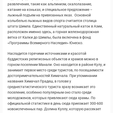
развлечения, такие как альпинизм, скалолазание,
катание на коньках, и специальное предложение –
ры
лыжный подъем на привязанных яках. Основной
колыбелью лыжных видов спорта считается столица
штата Шимла. Единственный натуральный каток в Азии,
расположен именно здесь, а горная железнодорожная
ветка от Калки до Шимлы, была включена в фонд
«Программы Всемирного Наследия» Юнеско.
Насладится горячими источниками и красотой
буддистских религиозных объектов и храмов можно в
горном поселении Манали. Оно находится в районе Кулу, и
занимает первое место среди туристов, по посещаемости
достопримечательностей Химачала. При упоминании
названия Химачал Прадеш, в голове у
среднестатистического туриста зразу возникает это
поселение, особенно популярным оно стало среди
молодоженов, которых привлекают сюда храмы. По
официальной статистике в день сюда приезжает 300-600
новоиспеченных пар. Долина Куллу, которую рассекает