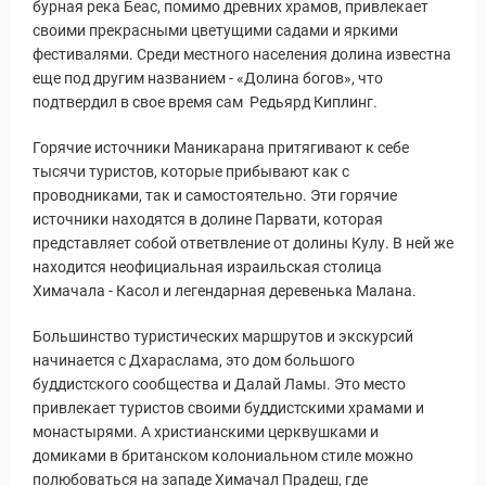
бурная река Беас, помимо древних храмов, привлекает
своими прекрасными цветущими садами и яркими
фестивалями. Среди местного населения долина известна
Путеводитель по Инд
еще под другим названием - «Долина богов», что
подтвердил в свое время сам Редьярд Киплинг.
Горячие источники Маникарана притягивают к себе
тысячи туристов, которые прибывают как с
проводниками, так и самостоятельно. Эти горячие
источники находятся в долине Парвати, которая
представляет собой ответвление от долины Кулу. В ней же
находится неофициальная израильская столица
Химачала - Касол и легендарная деревенька Малана.
Большинство туристических маршрутов и экскурсий
начинается с Дхараслама, это дом большого
буддистского сообщества и Далай Ламы. Это место
привлекает туристов своими буддистскими храмами и
монастырями. А христианскими церквушками и
домиками в британском колониальном стиле можно
полюбоваться на западе Химачал Прадеш, где