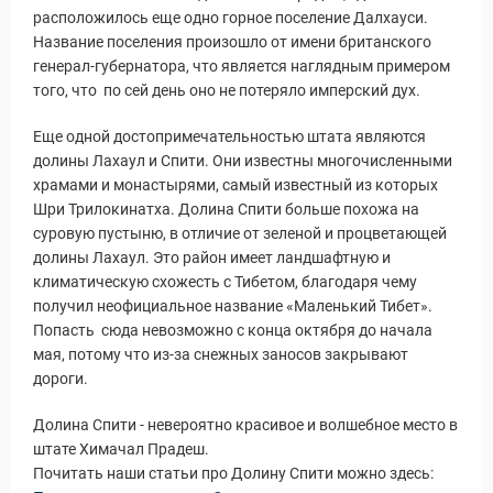
расположилось еще одно горное поселение Далхауси.
Название поселения произошло от имени британского
генерал-губернатора, что является наглядным примером
того, что по сей день оно не потеряло имперский дух.
Еще одной достопримечательностью штата являются
долины Лахаул и Спити. Они известны многочисленными
храмами и монастырями, самый известный из которых
Шри Трилокинатха. Долина Спити больше похожа на
суровую пустыню, в отличие от зеленой и процветающей
долины Лахаул. Это район имеет ландшафтную и
климатическую схожесть с Тибетом, благодаря чему
получил неофициальное название «Маленький Тибет».
Попасть сюда невозможно с конца октября до начала
мая, потому что из-за снежных заносов закрывают
дороги.
Долина Спити - невероятно красивое и волшебное место в
штате Химачал Прадеш.
Почитать наши статьи про Долину Спити можно здесь: