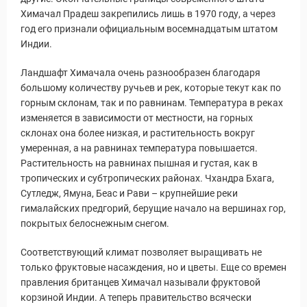
Химачал Прадеш закрепились лишь в 1970 году, а через
Статьи
год его признали официальным восемнадцатым штатом
Индии.
Ландшафт Химачала очень разнообразен благодаря
большому количеству ручьев и рек, которые текут как по
горным склонам, так и по равнинам. Температура в реках
изменяется в зависимости от местности, на горных
склонах она более низкая, и растительность вокруг
умеренная, а на равнинах температура повышается.
Растительность на равнинах пышная и густая, как в
тропических и субтропических районах. Чхандра Бхага,
Сутледж, Ямуна, Беас и Рави – крупнейшие реки
гималайских предгорий, берущие начало на вершинах гор,
покрытых белоснежным снегом.
Соответствующий климат позволяет выращивать не
только фруктовые насаждения, но и цветы. Еще со времен
правления британцев Химачал называли фруктовой
корзиной Индии. А теперь правительство всячески