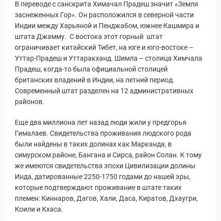
В переводе с санскрита Химачал Прадеш значит «Земля
заснеженных Гор». Он расположился в северной части
Индии между Харьяной и Пенджабом, южнее Кашмира и
штата Джамму. С востока этот горный штат
ограничивает китайский Тибет, на юге и юго-востоке –
Уттар-Прадеш и Уттаракханд. Шимла – столица Химчала
Прадеш, когда-то была официальной столицей
британских владений в Индии, на летний период.
Современный штат разделен на 12 административных
районов.
Еще два миллиона лет назад люди жили у предгорья
Гималаев. Свидетельства проживания людского рода
были найдены в таких долинах как Марканда, в
симурском районе, Бангана и Сирса, район Солан. К тому
же имеются свидетельства эпохи Цивилизации долины
Инда, датированные 2250-1750 годами до нашей эры,
которые подтверждают проживание в штате таких
племен: Киннаров, Дагов, Хали, Даса, Киратов, Дхаугри,
Коили и Кхаса.