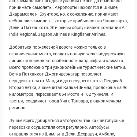
экстремальные погодные условия не всегда позволяют
принимать самолеты. Аэропорты находятся в Шимле,
Дхарамсале и Бхунтаре, но, к сожалению, принимают
 Service Дахаб
небольшие самолеты, которые прибывают из Чандигарха,
Дели и Патханкота. Эти рейсы обслуживают компании Air
India Regional, Jagson Airlines и Kingfisher Airlines.
Добраться по железной дороге можно только в
ограниченные места, создать полную железнодорожную
линию не позволяют особенности ландшафта и климата.
Всего проложено три узкоколейные туристические ветки.
Ветка Патханкот-Джогиндернагар позволяет
передвигаться от Манди и до соседнего штата Пенджаб.
Вторая ветка, знаменитая Калка-Шимла, проложена на 96
километров, пересекает 864 моста и 102 туннеля. И
третья, соединяет город Уна с Талвара, в одноименном
регионе.
Лучше всего добираться автобусом, так как автобусные
перевозки осуществляются регулярно. Автобусы
отправляются из Шимлы в Дели, Дехрадун, Амбалу,