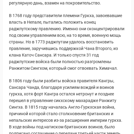
регулярную дань, взамен на покровительство.
В 1768 году представители племени Гуркха, завоевавшие
власть в Непале, пытались положить конец
раджпутскому правлению. Именно они сконцентрировали
под своим управлением всю, на то время, военную мощь
страны. Но в 1773 раджпутам удалось восстановить
правление, заручившись поддержкой Чана Второго, из
клана Каточ Сансара. И только спустя 31 год
раджпутские войска были полностью разгромлены
Ранжитом Сингхом, который смог отвоевать Химачал.
В 1806 году были разбиты войска правителя Кангры,
Сансара Чанда, благодаря усилиям вождей и воинов
гуркха, хотя форт Кангра остался нетронут и позднее
перешел в управление сикхскому махарадже Ранжиту
Сингха. В 1815 году началась Англо-Гуркхская война,
причиной которой стало столкновение британских и
непальских интересов из-за расширения империи гуркха.
В ходе войны под натиском британских воинов, было
подписано соглашение о передаче третьей части земель