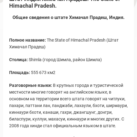
Himachal Pradesh.
Общие сведения о штате Химачал Прадеш, Индия.
Полное название:
The State of Himachal Pradesh (Штат
Химачал Прадеш)
Столица:
Shimla (город Шимла, район Шимла)
Площадь:
555 673 км2
Разговорные языки:
В крупных города и туристической
местности многие говорят на английском языке, в
основном на территории всего штата говорят на читлуки,
пахари, паттани лан, панджаби, лахаули, бхоти, ширмаури,
киннаури бхоти, канаши, гахри, джангшунг, донгри,
биласпури, куллуи, махасуи, киннаури и многих других. С
2008 года хинди стал официальным языком в штате.