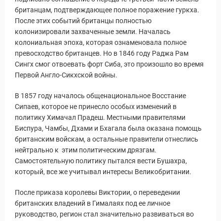
британцам, подтверждающее полное поражение гуркха.
После этих событий британцы полностью
колонизировали захваченные земли. Началась
колониальная эпоха, которая ознаменовала полное
превосходство британцев. Но в 1846 году Раджа Рам
Сингх смог отвоевать форт Сиба, это произошло во время
Первой Англо-Сикхской войны.
В 1857 году началось общенациональное Восстание
Сипаев, которое не принесло особых изменений в
политику Химачал Прадеш. Местными правителями
Биспура, Чамбы, Дхами и Бхагала была оказана помощь
британским войскам, а остальные правители отнеслись
нейтрально к этим политическим дрязгам.
Самостоятельную политику пытался вести Бушахра,
который, все же учитывал интересы Великобритании.
После приказа королевы Виктории, о переведении
британских владений в Гималаях под ее личное
руководство, регион стал значительно развиваться во