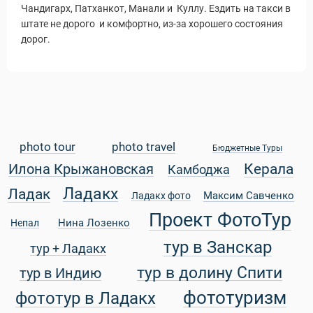
Чандигарх, Патханкот, Манали и Куллу. Ездить на такси в
штате не дорого и комфортно, из-за хорошего состояния
дорог.
photo tour
photo travel
Бюджетные Туры
Керала
Илона Крыжановская
Камбоджа
Ладакх
Ладак
Максим Савченко
Ладакх фото
Проект ФотоТур
Нина Лозенко
Непал
тур в Занскар
тур + Ладакх
тур в долину Спити
тур в Индию
фототуризм
фототур в Ладакх