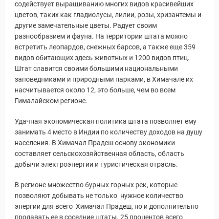
содействует выращиванию многих видов красивейших
цветов, таких как гладиолусы, лилии, розы, хризантемы и
уальные Туры
другие замечательные цветы. Радует своим
разнообразием и фауна. На территории штата можно
встретить леопардов, снежных барсов, а также еще 359
видов обитающих здесь животных и 1200 видов птиц.
Штат славится своими большими национальными
заповедниками и природными парками, в Химачале их
насчитывается около 12, это больше, чем во всем
Гималайском регионе.
Удачная экономическая политика штата позволяет ему
занимать 4 место в Индии по количеству доходов на душу
населения. В Химачал Прадеш основу экономики
составляет сельскохозяйственная область, область
добычи электроэнергии и туристическая отрасль.
В регионе множество бурных горных рек, которые
позволяют добывать не только нужное количество
энергии для всего Химачал Прадеш, но и дополнительно
продавать ее в соседние штаты. 25 процентов всего