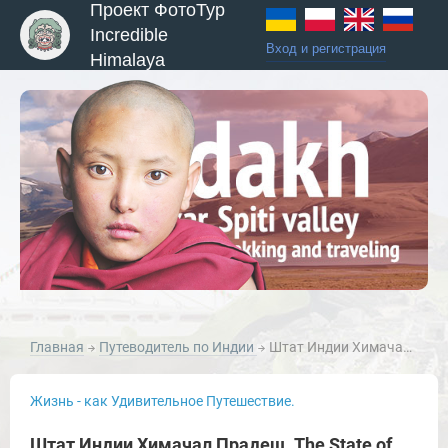
Проект ФотоТур
Incredible
Вход и регистрация
Himalaya
Главная
Путеводитель по Индии
Штат Индии Химачал Прадеш. State of Himachal Pradesh.
Жизнь - как Удивительное Путешествие.
Штат Индии Химачал Прадеш. The State of