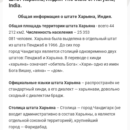
India.
Общая информация о штате Харьяна, Индия.
Общая площадь территории штата Харьяна
- всего 44
212 км2.
Численность населения
– 25 353
081 человек. Харьяна была выделена в отдельный штат
из штата Пенджаб в 1966. До сих пор
город Чандигарх является столицей одновременно двух
штатов: Пенджаб и Харьяна. В переводе с хинди
«харьяна» означает «обитель Бога»: «Хари» одно из имен
ы и Туры
Бога Вишну, «аяна» — «дом».
Официальные языки штата Харьяна
– распространён не
стандартный хинди, а его диалект — харьянави, довольно
сходный с диалектом брадж.
Столица штата Харьяна
– Столица — город Чандигарх (не
входит административно в состав Харьяны, а является
отдельной союзной территорией), крупнейший
город — Фаридабад.