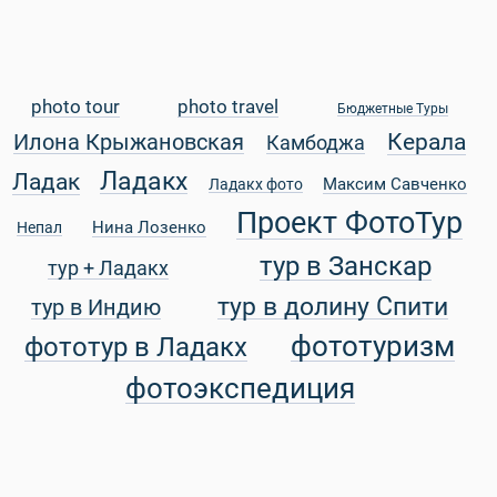
photo tour
photo travel
Бюджетные Туры
Керала
Илона Крыжановская
Камбоджа
Ладакх
Ладак
Максим Савченко
Ладакх фото
Проект ФотоТур
Нина Лозенко
Непал
 Service Дахаб
тур в Занскар
тур + Ладакх
тур в долину Спити
тур в Индию
фототуризм
фототур в Ладакх
фотоэкспедиция