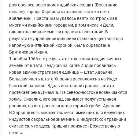
разгорелось восстание индийских солдат (Восстание
сипаев), города Харьяны оказались также в него
вовлечены. Повстанцам удалось взять контроль над
многими индийскими городами, в том числе и Дели,
однако англичане смогли подавить восстание. В
результате управление колонией стало осуществляться
напрямую английской короной, была образована
Британская Индия.
1 ноября 1966 г. в результате отделения хиндиязычных
земель от штата Пенджаб на карте Индии появилась
новая административная единица — штат Харьяна.
Большая часть штата Харьяна расположена на Индо-
Гангской равнине. Вдоль восточной границы штата
протекает река Джамна. На северо-востоке возвышаются
холмы Сивалик, юго-запад занимает полупустынная
равнина, на юге располагается горный хребет Аравали.
В Харьяне есть множество мест, имеющих для верующих
индуистов сакральное значение. В индуистской традиции
считается, что здесь Кришна произнес «Божественную
песнь».