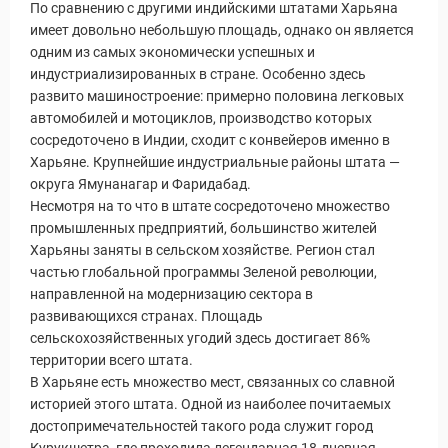
По сравнению с другими индийскими штатами Харьяна
имеет довольно небольшую площадь, однако он является
одним из самых экономически успешных и
индустриализированных в стране. Особенно здесь
развито машиностроение: примерно половина легковых
автомобилей и мотоциклов, производство которых
сосредоточено в Индии, сходит с конвейеров именно в
Харьяне. Крупнейшие индустриальные районы штата —
округа Ямунанагар и Фаридабад.
Несмотря на то что в штате сосредоточено множество
ры
промышленных предприятий, большинство жителей
Харьяны заняты в сельском хозяйстве. Регион стал
частью глобальной программы Зеленой революции,
направленной на модернизацию сектора в
развивающихся странах. Площадь
сельскохозяйственных угодий здесь достигает 86%
территории всего штата.
В Харьяне есть множество мест, связанных со славной
историей этого штата. Одной из наиболее почитаемых
достопримечательностей такого рода служит город
Курукшетра, где проходила легендарная 18-дневная