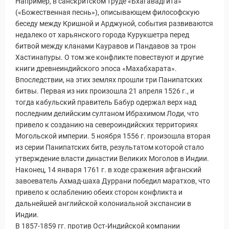
Например, в санскритском труде «Бхагавадгита»
(«Божественная песнь»), описывающем философскую
беседу между Кришной и Арджуной, события развиваются
недалеко от харьянского города Курукшетра перед
битвой между кланами Кауравов и Пандавов за трон
Хастинапуры. О том же конфликте повествуют и другие
книги древнеиндийского эпоса «Махабхарата».
Впоследствии, на этих землях прошли три Панипатских
битвы. Первая из них произошла 21 апреля 1526 г., и
тогда кабульский правитель Бабур одержал верх над
последним делийским султаном Ибрахимом Лоди, что
привело к созданию на североиндийских территориях
Могольской империи. 5 ноября 1556 г. произошла вторая
из серии Панипатских битв, результатом которой стало
утверждение власти династии Великих Моголов в Индии.
Наконец, 14 января 1761 г. в ходе сражения афганский
завоеватель Ахмад-шаха Дуррани победил маратхов, что
привело к ослаблению обеих сторон конфликта и
дальнейшей английской колониальной экспансии в
Индии.
В 1857-1859 гг. против Ост-Индийской компании