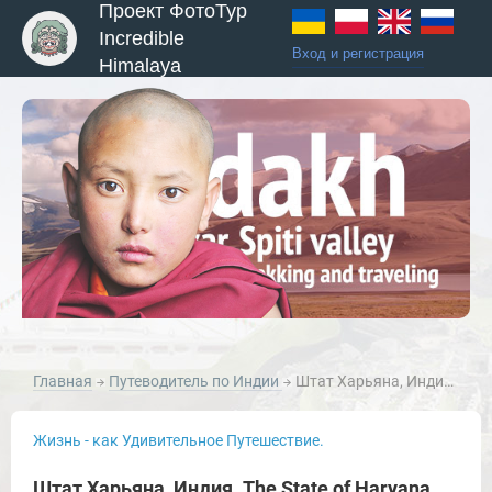
Проект ФотоТур
Incredible
Вход и регистрация
Himalaya
Главная
Путеводитель по Индии
Штат Харьяна, Индия. The State of Haryana, India.
Жизнь - как Удивительное Путешествие.
Штат Харьяна, Индия. The State of Haryana,