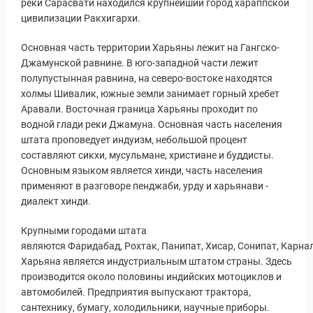
реки Сарасвати находился крупнейший город хараппской
цивилизации Ракхигархи.
Основная часть территории Харьяны лежит на Гангско-
Джамунской равнине. В юго-западной части лежит
полупустынная равнина, на северо-востоке находятся
холмы Шивалик, южные земли занимает горный хребет
Аравали. Восточная граница Харьяны проходит по
водной глади реки Джамуна. Основная часть населения
штата проповедует индуизм, небольшой процент
составляют сикхи, мусульмане, христиане и буддисты.
Основным языком является хинди, часть населения
применяют в разговоре пенджаби, урду и харьянави -
диалект хинди.
Крупными городами штата
являются Фаридабад, Рохтак, Панипат, Хисар, Сонипат, Карнал
Харьяна является индустриальным штатом страны. Здесь
производится около половины индийских мотоциклов и
автомобилей. Предприятия выпускают трактора,
сантехнику, бумагу, холодильники, научные приборы.