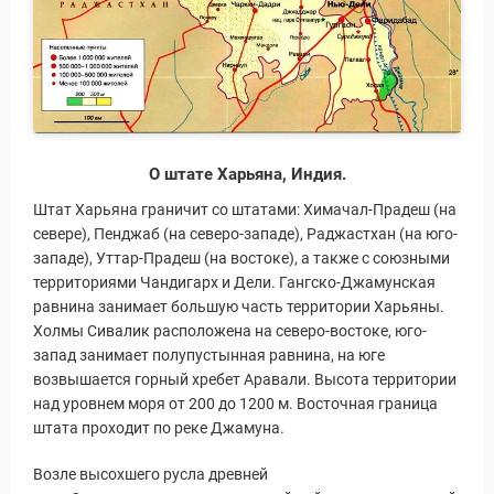
О штате Харьяна, Индия.
Штат Харьяна граничит со штатами: Химачал-Прадеш (на
севере), Пенджаб (на северо-западе), Раджастхан (на юго-
западе), Уттар-Прадеш (на востоке), а также с союзными
территориями Чандигарх и Дели. Гангско-Джамунская
равнина занимает большую часть территории Харьяны.
Холмы Сивалик расположена на северо-востоке, юго-
запад занимает полупустынная равнина, на юге
возвышается горный хребет Аравали. Высота территории
над уровнем моря от 200 до 1200 м. Восточная граница
штата проходит по реке Джамуна.
Возле высохшего русла древней