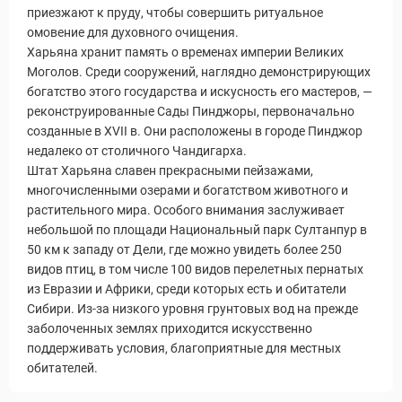
приезжают к пруду, чтобы совершить ритуальное
омовение для духовного очищения.
Харьяна хранит память о временах империи Великих
Моголов. Среди сооружений, наглядно демонстрирующих
богатство этого государства и искусность его мастеров, —
реконструированные Сады Пинджоры, первоначально
созданные в XVII в. Они расположены в городе Пинджор
недалеко от столичного Чандигарха.
Штат Харьяна славен прекрасными пейзажами,
многочисленными озерами и богатством животного и
растительного мира. Особого внимания заслуживает
небольшой по площади Национальный парк Султанпур в
50 км к западу от Дели, где можно увидеть более 250
видов птиц, в том числе 100 видов перелетных пернатых
из Евразии и Африки, среди которых есть и обитатели
Сибири. Из-за низкого уровня грунтовых вод на прежде
заболоченных землях приходится искусственно
поддерживать условия, благоприятные для местных
обитателей.