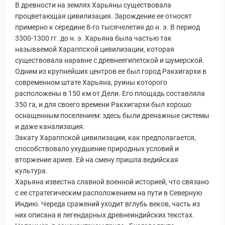
В древности на землях Харьяны существовала
процветающая цивилизация. Зарождение ее относят
примерно к середине 8-го тысячелетия до н. э. В период
3300-1300 гг. до н. э. Харьяна была частью так
называемой Хараппской цивилизации, которая
существовала наравне с древнеегипетской и шумерской.
Одним из крупнейших центров ее был город Ракхигархи в
современном штате Харьяна, руины которого
расположены в 150 км от Дели. Его площадь составляла
350 га, и для своего времени Ракхигархи был хорошо
уальные Туры
оснащенным поселением: здесь были дренажные системы
и даже канализация.
Закату Хараппской цивилизации, как предполагается,
способствовало ухудшение природных условий и
вторжение ариев. Ей на смену пришла ведийская
культура.
Харьяна известна славной военной историей, что связано
с ее стратегическим расположением на пути в Северную
Индию. Череда сражений уходит вглубь веков, часть из
них описана в легендарных древнеиндийских текстах.