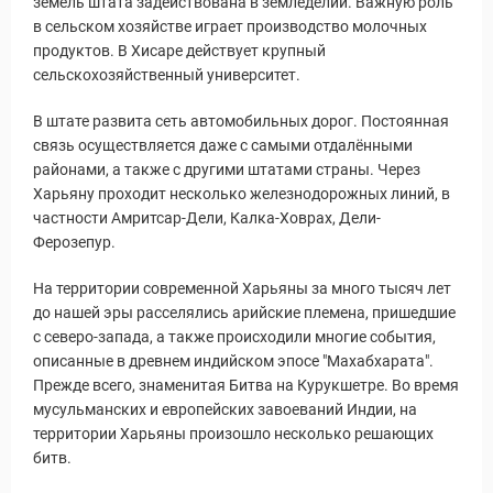
земель штата задействована в земледелии. Важную роль
в сельском хозяйстве играет производство молочных
продуктов. В Хисаре действует крупный
сельскохозяйственный университет.
В штате развита сеть автомобильных дорог. Постоянная
связь осуществляется даже с самыми отдалёнными
районами, а также с другими штатами страны. Через
Харьяну проходит несколько железнодорожных линий, в
частности Амритсар-Дели, Калка-Ховрах, Дели-
Ферозепур.
На территории современной Харьяны за много тысяч лет
до нашей эры расселялись арийские племена, пришедшие
с северо-запада, а также происходили многие события,
описанные в древнем индийском эпосе "Махабхарата".
Статьи
Прежде всего, знаменитая Битва на Курукшетре. Во время
мусульманских и европейских завоеваний Индии, на
территории Харьяны произошло несколько решающих
битв.