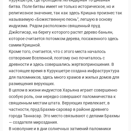
битва. Поле битвы имеет не только историческое, но и
религиозное значение, так как здесь Кришна произнес так
называемую «Божественную песнь", легшую в основу
индуизма. Рядом расположен священный пруд
Путеводитель по Инд
Джйотисар, на берегу которого растет дерево баньян,
которое считается потомком дерева, посаженного здесь
самим Кришной.
Кроме того, считается, что с этого места началось
сотворение Вселенной, поэтому оно почиталось с
древности и здесь совершались жертвоприношения. В
настоящее время в Курукшетре создана инфраструктура
для паломников, здесь много храмов и жилых домов для
размещения верующих.
В целом в жизни индуистов Харьяна играет совершенно
особую роль, они нередко совершают паломничества к
священным местам штата. Верующих привлекает, в
частности, пруд Брахма-саровар в районе древнего
города Таннасар. Это место связывают с делами Брахмы
— создателя мироздания.
В новолуние и в дни солнечных затмений паломники